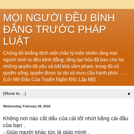
MỌI NGƯỜI ĐỀU BÌNH
ĐẲNG TRƯỚC PHÁP
LUẬT
Chúng tôi khẳng định một chân lý hiển nhiên rằng mọi
người sinh ra đều bình đẳng, rằng tạo hóa đã ban cho họ
những quyền tất yếu và bất khả xâm phạm, trong đó có
quyền sống, quyền được tự do và mưu cầu hạnh phúc . . .
(Lời Mở Đầu Của Tuyên Ngôn Độc Lập Mỹ)
▼
Wednesday, February 28, 2018
Không nơi nào cất dấu của cải tốt nhứt bằng cái đầu
của bạn .
- Giúp người khác tức là giúp mình .