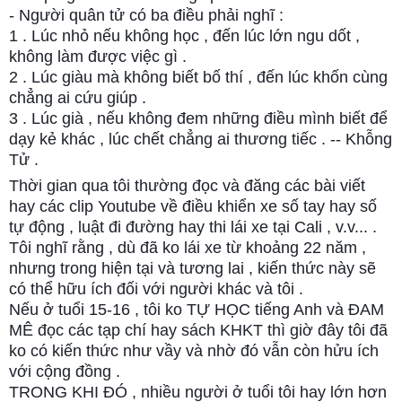
- Người quân tử có ba điều phải nghĩ :
1 . Lúc nhỏ nếu không học , đến lúc lớn ngu dốt ,
không làm được việc gì .
2 . Lúc giàu mà không biết bố thí , đến lúc khốn cùng
chẳng ai cứu giúp .
3 . Lúc già , nếu không đem những điều mình biết để
dạy kẻ khác , lúc chết chẳng ai thương tiếc . -- Khỗng
Tử .
Thời gian qua tôi thường đọc và đăng các bài viết
hay các clip Youtube về điều khiển xe số tay hay số
tự động , luật đi đường hay thi lái xe tại Cali , v.v... .
Tôi nghĩ rằng , dù đã ko lái xe từ khoảng 22 năm ,
nhưng trong hiện tại và tương lai , kiến thức này sẽ
có thể hữu ích đối với người khác và tôi .
Nếu ở tuổi 15-16 , tôi ko TỰ HỌC tiếng Anh và ĐAM
MÊ đọc các tạp chí hay sách KHKT thì giờ đây tôi đã
ko có kiến thức như vầy và nhờ đó vẫn còn hửu ích
với cộng đồng .
TRONG KHI ĐÓ , nhiều người ở tuổi tôi hay lớn hơn