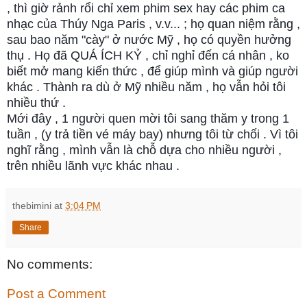
, thì giờ rảnh rổi chỉ xem phim sex hay các phim ca
nhạc của Thúy Nga Paris , v.v... ; họ quan niệm rằng ,
sau bao năm "cày" ở nước Mỹ , họ có quyền hưởng
thụ . Họ đã QUÁ ÍCH KỶ , chỉ nghỉ đến cá nhân , ko
biết mở mang kiến thức , để giúp mình và giúp người
khác . Thành ra dù ở Mỹ nhiều năm , họ vẫn hỏi tôi
nhiều thứ .
Mới đây , 1 người quen mời tôi sang thăm y trong 1
tuần , (y trả tiền vé máy bay) nhưng tôi từ chối . Vì tôi
nghĩ rằng , mình vẫn là chỗ dựa cho nhiều người ,
trên nhiều lãnh vực khác nhau .
thebimini
at
3:04 PM
Share
No comments:
Post a Comment