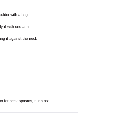
ulder with a bag
y if with one arm
ing it against the neck
on for neck spasms, such as: