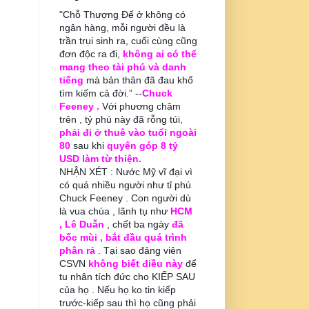
"Chỗ Thượng Đế ở không có
ngân hàng, mỗi người đều là
trần trụi sinh ra, cuối cùng cũng
đơn độc ra đi,
không ai có thể
mang theo tài phú và danh
tiếng
mà bản thân đã đau khổ
tìm kiếm cả đời.” --
Chuck
Feeney .
Với phương châm
trên , tỷ phú này đã rỗng túi,
phải đi ở thuê vào tuổi ngoài
80
sau khi
quyên góp 8 tỷ
USD làm từ thiện.
NHẬN XÉT : Nước Mỹ vĩ đại vì
có quá nhiều người như tỉ phú
Chuck Feeney . Con người dù
là vua chúa , lãnh tụ như
HCM
, Lê Duẫn
, chết ba ngày
đã
bốc mùi , bắt đầu quá trình
phân rả
. Tại sao đảng viên
CSVN
không biết điều này
để
tu nhân tích đức cho KIẾP SAU
của họ . Nếu họ ko tin kiếp
trước-kiếp sau thì họ cũng phải