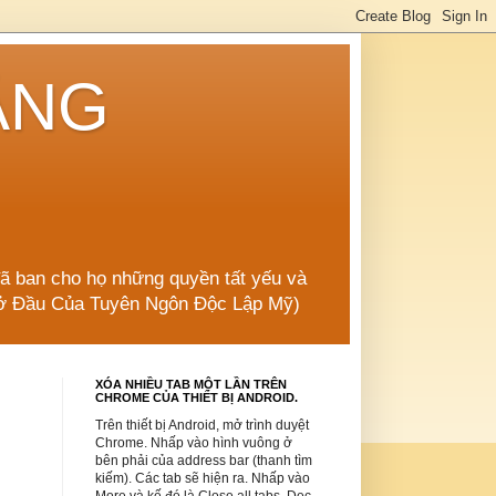
ẲNG
đã ban cho họ những quyền tất yếu và
 Mở Đầu Của Tuyên Ngôn Độc Lập Mỹ)
XÓA NHIỀU TAB MỘT LẦN TRÊN
CHROME CỦA THIẾT BỊ ANDROID.
Trên thiết bị Android, mở trình duyệt
Chrome. Nhấp vào hình vuông ở
bên phải của address bar (thanh tìm
kiếm). Các tab sẽ hiện ra. Nhấp vào