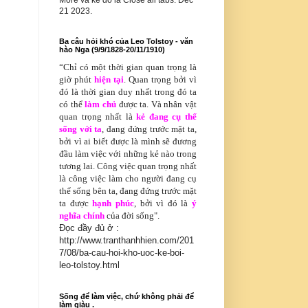
More và kế đó là Close all tabs. Dec
21 2023.
Ba câu hỏi khó của Leo Tolstoy - văn
hào Nga (9/9/1828-20/11/1910)
“Chỉ có
một thời gian quan trọng là
giờ phút
hiện tại
. Quan trọng bởi vì
đó là thời gian duy nhất trong đó ta
có thể
làm chủ
được ta. Và nhân vật
quan trọng nhất là
kẻ đang cụ thể
sống với ta
, đang đứng trước mặt ta,
bởi vì ai biết được là mình sẽ đương
đầu làm việc với những kẻ nào trong
tương lai. Công việc quan trọng nhất
là công việc làm cho người đang cụ
thể sống bên ta, đang đứng trước mặt
ta được
hạnh phúc
, bởi vì đó là
ý
nghĩa chính
của đời sống".
Đọc đầy đủ ở :
http://www.tranthanhhien.com/201
7/08/ba-cau-hoi-kho-uoc-ke-boi-
leo-tolstoy.html
Sống để làm việc, chứ không phải để
làm giàu .