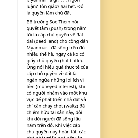
luận? Tôn giáo? Sai hết. Đó 
là quyền làm chủ đất
Bộ trưởng Soe Thein nói 
quyết tâm (push) trong năm 
tới là cấp chủ quyền về đất 
đai (deed land) cho công dân 
Myanmar-–đã sống trên đó 
nhiều thế hệ, ngay cả ko có 
giấy chủ quyền (hold title). 
Ông nói hiệu quả thực tế của 
cấp chủ quyền về đất là 
ngăn ngừa những lợi ích vì 
tiền (moneyed interest), khi 
có người nhắm vào một khu 
vực để phát triển nhà đất và 
chỉ cần chạy chọt (waltz) đã 
chiếm hữu tài sản này, đôi 
khi dời người đã sống lâu 
năm trên đó. Khi việc cấp 
chủ quyền này hoàn tất, các 
nhà phát triển nhà đất vẫn 