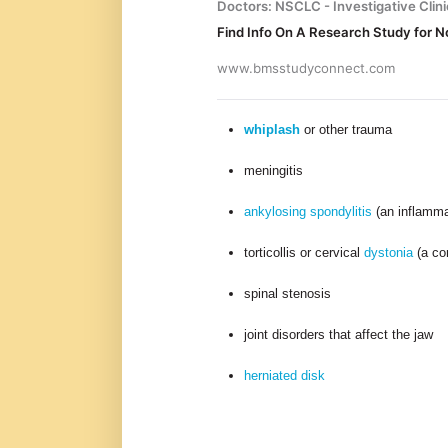
Doctors: NSCLC - Investigative Clin
Find Info On A Research Study for N
www.bmsstudyconnect.com
whiplash
or other trauma
meningitis
ankylosing spondylitis
(an inflammat
torticollis or cervical
dystonia
(a co
spinal stenosis
joint disorders that affect the jaw
herniated disk