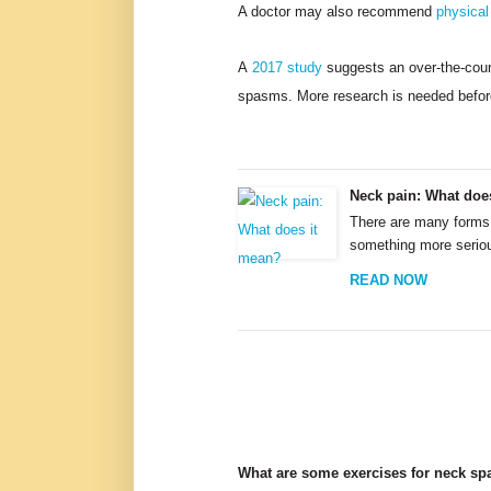
A doctor may also recommend
physical
A
2017 study
suggests an over-the-count
spasms. More research is needed befor
Neck pain: What doe
There are many forms 
something more seriou
READ NOW
What are some exercises for neck s