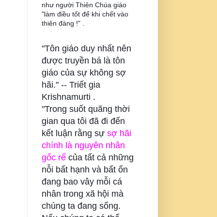
như người Thiên Chúa giáo
"làm điều tốt để khi chết vào
thiên đàng !" .
"Tôn giáo duy nhất nên
được truyền bá là tôn
giáo của sự không sợ
hãi." --
Triết gia
Krishnamurti .
"Trong suốt quãng thời
gian qua tôi đã đi đến
kết luận rằng sự
sợ hãi
chính là nguyên nhân
gốc rể
của tất cả những
nỗi bất hạnh và bất ổn
đang bao vây mỗi cá
nhân trong xã hội mà
chúng ta đang sống.