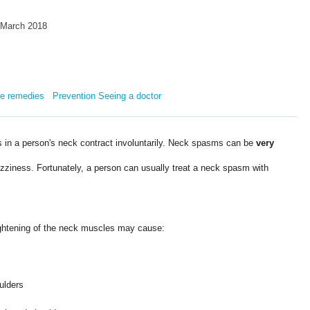
 March 2018
e remedies
Prevention
Seeing a doctor
in a person's neck contract involuntarily. Neck spasms can be
very
iness. Fortunately, a person can usually treat a neck spasm with
ghtening of the neck muscles may cause:
ulders