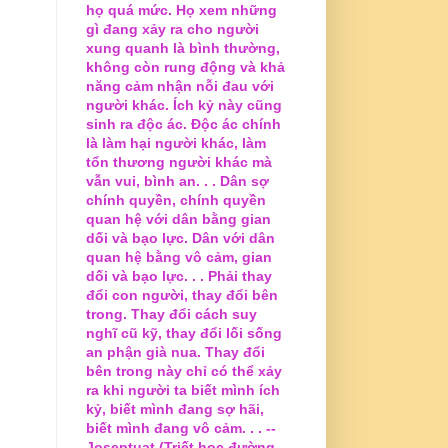
họ quá mức. Họ xem những
gì đang xảy ra cho người
xung quanh là bình thường,
không còn rung động và khả
năng cảm nhận nỗi đau với
người khác. Ích kỷ này cũng
sinh ra độc ác. Độc ác chính
là làm hại người khác, làm
tổn thương người khác mà
vẫn vui, bình an. . . Dân sợ
chính quyền, chính quyền
quan hệ với dân bằng gian
dối và bạo lực. Dân với dân
quan hệ bằng vô cảm, gian
dối và bạo lực. . . Phải thay
đổi con người, thay đổi bên
trong. Thay đổi cách suy
nghĩ cũ kỹ, thay đổi lối sống
an phận già nua. Thay đổi
bên trong này chỉ có thể xảy
ra khi người ta biết mình ích
kỷ, biết mình đang sợ hãi,
biết mình đang vô cảm. . . --
Joseptuat (Triết học đường