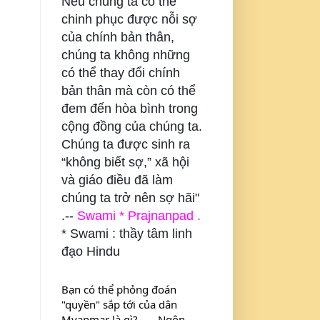
Nếu chúng ta có thể
chinh phục được nỗi sợ
của chính bản thân,
chúng ta không những
có thể thay đổi chính
bản thân mà còn có thể
đem đến hòa bình trong
cộng đồng của chúng ta.
Chúng ta được sinh ra
“không biết sợ,” xã hội
và giáo điều đã làm
chúng ta trở nên sợ hãi"
.--
Swami * Prajnanpad .
* Swami : thầy tâm linh
đạo Hindu
Bạn có thể phỏng đoán 
"quyền" sắp tới của dân 
Myanmar là gì? . . . Ngôn 