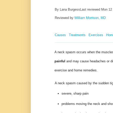
By Lana Burgess
Last reviewed
Mon 12
Reviewed by
William Morrison, MD
Causes
Treatments
Exercises
Hom
A neck spasm occurs when the muscles 
painful
and may cause headaches or dizz
exercise and home remedies.
A neck spasm caused by the sudden ti
severe, sharp pain
problems moving the neck and sho