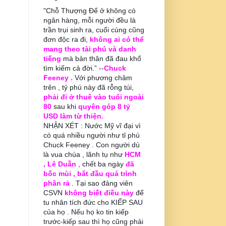
"Chỗ Thượng Đế ở không có
ngân hàng, mỗi người đều là
trần trụi sinh ra, cuối cùng cũng
đơn độc ra đi,
không ai có thể
mang theo tài phú và danh
tiếng
mà bản thân đã đau khổ
tìm kiếm cả đời.” --
Chuck
Feeney .
Với phương châm
trên , tỷ phú này đã rỗng túi,
phải đi ở thuê vào tuổi ngoài
80
sau khi
quyên góp 8 tỷ
USD làm từ thiện.
NHẬN XÉT : Nước Mỹ vĩ đại vì
có quá nhiều người như tỉ phú
Chuck Feeney . Con người dù
là vua chúa , lãnh tụ như
HCM
, Lê Duẫn
, chết ba ngày
đã
bốc mùi , bắt đầu quá trình
phân rả
. Tại sao đảng viên
CSVN
không biết điều này
để
tu nhân tích đức cho KIẾP SAU
của họ . Nếu họ ko tin kiếp
trước-kiếp sau thì họ cũng phải