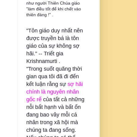
như người Thiên Chúa giáo
"làm điều tốt để khi chết vào
thiên đàng !" .
"Tôn giáo duy nhất nên
được truyền bá là tôn
giáo của sự không sợ
hãi." --
Triết gia
Krishnamurti .
"Trong suốt quãng thời
gian qua tôi đã đi đến
kết luận rằng sự
sợ hãi
chính là nguyên nhân
gốc rể
của tất cả những
nỗi bất hạnh và bất ổn
đang bao vây mỗi cá
nhân trong xã hội mà
chúng ta đang sống.