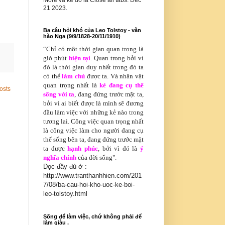
More và kế đó là Close all tabs. Dec
21 2023.
Ba câu hỏi khó của Leo Tolstoy - văn
hào Nga (9/9/1828-20/11/1910)
“Chỉ có
một thời gian quan trọng là
giờ phút
hiện tại
. Quan trọng bởi vì
đó là thời gian duy nhất trong đó ta
có thể
làm chủ
được ta. Và nhân vật
quan trọng nhất là
kẻ đang cụ thể
osts
sống với ta
, đang đứng trước mặt ta,
bởi vì ai biết được là mình sẽ đương
đầu làm việc với những kẻ nào trong
tương lai. Công việc quan trọng nhất
là công việc làm cho người đang cụ
thể sống bên ta, đang đứng trước mặt
ta được
hạnh phúc
, bởi vì đó là
ý
nghĩa chính
của đời sống".
Đọc đầy đủ ở :
http://www.tranthanhhien.com/201
7/08/ba-cau-hoi-kho-uoc-ke-boi-
leo-tolstoy.html
Sống để làm việc, chứ không phải để
làm giàu .