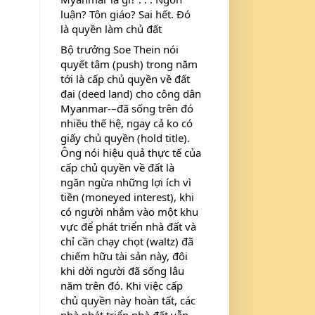
luận? Tôn giáo? Sai hết. Đó 
là quyền làm chủ đất
Bộ trưởng Soe Thein nói 
quyết tâm (push) trong năm 
tới là cấp chủ quyền về đất 
đai (deed land) cho công dân 
Myanmar-–đã sống trên đó 
nhiều thế hệ, ngay cả ko có 
giấy chủ quyền (hold title). 
Ông nói hiệu quả thực tế của 
cấp chủ quyền về đất là 
ngăn ngừa những lợi ích vì 
tiền (moneyed interest), khi 
có người nhắm vào một khu 
vực để phát triển nhà đất và 
chỉ cần chạy chọt (waltz) đã 
chiếm hữu tài sản này, đôi 
khi dời người đã sống lâu 
năm trên đó. Khi việc cấp 
chủ quyền này hoàn tất, các 
nhà phát triển nhà đất vẫn 