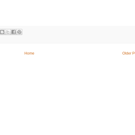
Home
Older P