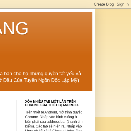
ẲNG
đã ban cho họ những quyền tất yếu và
 Mở Đầu Của Tuyên Ngôn Độc Lập Mỹ)
XÓA NHIỀU TAB MỘT LẦN TRÊN
CHROME CỦA THIẾT BỊ ANDROID.
Trên thiết bị Android, mở trình duyệt
Chrome. Nhấp vào hình vuông ở
bên phải của address bar (thanh tìm
kiếm). Các tab sẽ hiện ra. Nhấp vào