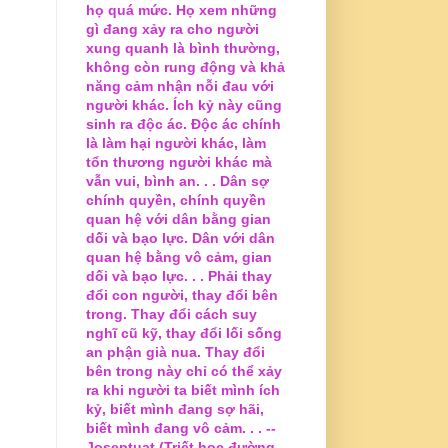
họ quá mức. Họ xem những
gì đang xảy ra cho người
xung quanh là bình thường,
không còn rung động và khả
năng cảm nhận nỗi đau với
người khác. Ích kỷ này cũng
sinh ra độc ác. Độc ác chính
là làm hại người khác, làm
tổn thương người khác mà
vẫn vui, bình an. . . Dân sợ
chính quyền, chính quyền
quan hệ với dân bằng gian
dối và bạo lực. Dân với dân
quan hệ bằng vô cảm, gian
dối và bạo lực. . . Phải thay
đổi con người, thay đổi bên
trong. Thay đổi cách suy
nghĩ cũ kỹ, thay đổi lối sống
an phận già nua. Thay đổi
bên trong này chỉ có thể xảy
ra khi người ta biết mình ích
kỷ, biết mình đang sợ hãi,
biết mình đang vô cảm. . . --
Joseptuat (Triết học đường