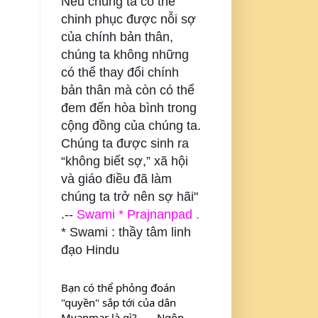
Nếu chúng ta có thể
chinh phục được nỗi sợ
của chính bản thân,
chúng ta không những
có thể thay đổi chính
bản thân mà còn có thể
đem đến hòa bình trong
cộng đồng của chúng ta.
Chúng ta được sinh ra
“không biết sợ,” xã hội
và giáo điều đã làm
chúng ta trở nên sợ hãi"
.--
Swami * Prajnanpad .
* Swami : thầy tâm linh
đạo Hindu
Bạn có thể phỏng đoán 
"quyền" sắp tới của dân 
Myanmar là gì? . . . Ngôn 