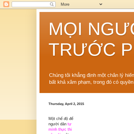
MỌI NGƯ
TRƯỚC P
Chúng tôi khẳng định một chân lý hiể
bất khả xâm phạm, trong đó có quyền
Thursday, April 2, 2015
Một chế độ để
người dân
tự
mình thực thi