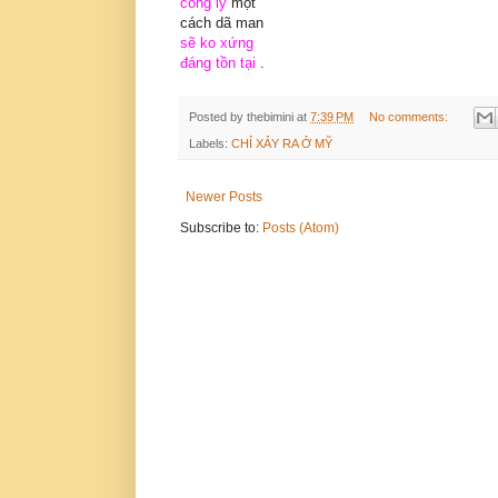
công lý
một
cách dã man
sẽ ko xứng
đáng tồn tại
.
Posted by
thebimini
at
7:39 PM
No comments:
Labels:
CHỈ XẢY RA Ở MỸ
Newer Posts
Subscribe to:
Posts (Atom)