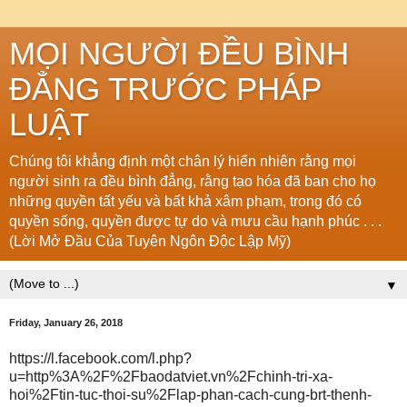
MỌI NGƯỜI ĐỀU BÌNH
ĐẲNG TRƯỚC PHÁP
LUẬT
Chúng tôi khẳng định một chân lý hiển nhiên rằng mọi
người sinh ra đều bình đẳng, rằng tạo hóa đã ban cho họ
những quyền tất yếu và bất khả xâm phạm, trong đó có
quyền sống, quyền được tự do và mưu cầu hạnh phúc . . .
(Lời Mở Đầu Của Tuyên Ngôn Độc Lập Mỹ)
▼
Friday, January 26, 2018
https://l.facebook.com/l.php?
u=http%3A%2F%2Fbaodatviet.vn%2Fchinh-tri-xa-
hoi%2Ftin-tuc-thoi-su%2Flap-phan-cach-cung-brt-thenh-