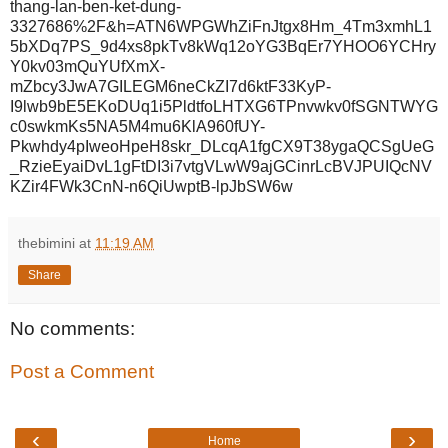
thang-lan-ben-ket-dung-
3327686%2F&h=ATN6WPGWhZiFnJtgx8Hm_4Tm3xmhL1
5bXDq7PS_9d4xs8pkTv8kWq12oYG3BqEr7YHOO6YCHry
Y0kv03mQuYUfXmX-
mZbcy3JwA7GILEGM6neCkZI7d6ktF33KyP-
I9lwb9bE5EKoDUq1i5PldtfoLHTXG6TPnvwkv0fSGNTWYG
c0swkmKs5NA5M4mu6KlA960fUY-
Pkwhdy4pIweoHpeH8skr_DLcqA1fgCX9T38ygaQCSgUeG
_RzieEyaiDvL1gFtDI3i7vtgVLwW9ajGCinrLcBVJPUIQcNV
KZir4FWk3CnN-n6QiUwptB-lpJbSW6w
thebimini
at
11:19 AM
Share
No comments:
Post a Comment
‹
›
Home