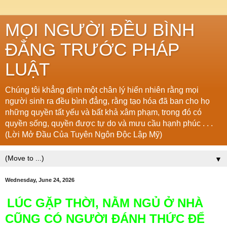
MỌI NGƯỜI ĐỀU BÌNH
ĐẲNG TRƯỚC PHÁP
LUẬT
Chúng tôi khẳng định một chân lý hiển nhiên rằng mọi
người sinh ra đều bình đẳng, rằng tạo hóa đã ban cho họ
những quyền tất yếu và bất khả xâm phạm, trong đó có
quyền sống, quyền được tự do và mưu cầu hạnh phúc . . .
(Lời Mở Đầu Của Tuyên Ngôn Độc Lập Mỹ)
▼
Wednesday, June 24, 2026
LÚC GẶP THỜI, NẰM NGỦ Ở NHÀ
CŨNG CÓ NGƯỜI ĐÁNH THỨC ĐỂ