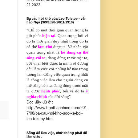
More và kế đó là Close all tabs. Dec
21 2023.
Ba câu hỏi khó của Leo Tolstoy - văn
hào Nga (9/9/1828-20/11/1910)
“Chỉ có
một thời gian quan trọng là
giờ phút
hiện tại
. Quan trọng bởi vì
đó là thời gian duy nhất trong đó ta
có thể
làm chủ
được ta. Và nhân vật
quan trọng nhất là
kẻ đang cụ thể
sống với ta
, đang đứng trước mặt ta,
bởi vì ai biết được là mình sẽ đương
đầu làm việc với những kẻ nào trong
tương lai. Công việc quan trọng nhất
là công việc làm cho người đang cụ
thể sống bên ta, đang đứng trước mặt
ta được
hạnh phúc
, bởi vì đó là
ý
nghĩa chính
của đời sống".
Đọc đầy đủ ở :
http://www.tranthanhhien.com/201
7/08/ba-cau-hoi-kho-uoc-ke-boi-
leo-tolstoy.html
Sống để làm việc, chứ không phải để
làm giàu .