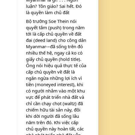
luận? Tôn giáo? Sai hết. Đó 
là quyền làm chủ đất
Bộ trưởng Soe Thein nói 
quyết tâm (push) trong năm 
tới là cấp chủ quyền về đất 
đai (deed land) cho công dân 
Myanmar-–đã sống trên đó 
nhiều thế hệ, ngay cả ko có 
giấy chủ quyền (hold title). 
Ông nói hiệu quả thực tế của 
cấp chủ quyền về đất là 
ngăn ngừa những lợi ích vì 
tiền (moneyed interest), khi 
có người nhắm vào một khu 
vực để phát triển nhà đất và 
chỉ cần chạy chọt (waltz) đã 
chiếm hữu tài sản này, đôi 
khi dời người đã sống lâu 
năm trên đó. Khi việc cấp 
chủ quyền này hoàn tất, các 
nhà phát triển nhà đất vẫn 