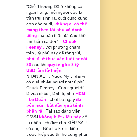
"Chỗ Thượng Đế ở không có
ngân hàng, mỗi người đều là
trần trụi sinh ra, cuối cùng cũng
đơn độc ra đi,
không ai có thể
mang theo tài phú và danh
tiếng
mà bản thân đã đau khổ
tìm kiếm cả đời.” --
Chuck
Feeney .
Với phương châm
trên , tỷ phú này đã rỗng túi,
phải đi ở thuê vào tuổi ngoài
80
sau khi
quyên góp 8 tỷ
USD làm từ thiện.
NHẬN XÉT : Nước Mỹ vĩ đại vì
có quá nhiều người như tỉ phú
Chuck Feeney . Con người dù
là vua chúa , lãnh tụ như
HCM
, Lê Duẫn
, chết ba ngày
đã
bốc mùi , bắt đầu quá trình
phân rả
. Tại sao đảng viên
CSVN
không biết điều này
để
tu nhân tích đức cho KIẾP SAU
của họ . Nếu họ ko tin kiếp
trước-kiếp sau thì họ cũng phải