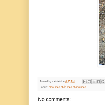
Posted by
thebimini
at
6:35 PM
Labels:
mèo
,
mèo chết
,
mèo nhõng nhẽo
No comments: