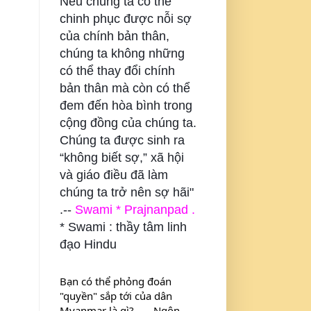
Nếu chúng ta có thể
chinh phục được nỗi sợ
của chính bản thân,
chúng ta không những
có thể thay đổi chính
bản thân mà còn có thể
đem đến hòa bình trong
cộng đồng của chúng ta.
Chúng ta được sinh ra
“không biết sợ,” xã hội
và giáo điều đã làm
chúng ta trở nên sợ hãi"
.--
Swami * Prajnanpad .
* Swami : thầy tâm linh
đạo Hindu
Bạn có thể phỏng đoán 
"quyền" sắp tới của dân 
Myanmar là gì? . . . Ngôn 