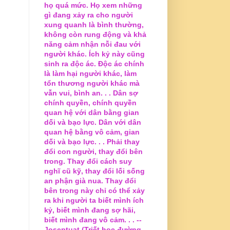
họ quá mức. Họ xem những
gì đang xảy ra cho người
xung quanh là bình thường,
không còn rung động và khả
năng cảm nhận nỗi đau với
người khác. Ích kỷ này cũng
sinh ra độc ác. Độc ác chính
là làm hại người khác, làm
tổn thương người khác mà
vẫn vui, bình an. . . Dân sợ
chính quyền, chính quyền
quan hệ với dân bằng gian
dối và bạo lực. Dân với dân
quan hệ bằng vô cảm, gian
dối và bạo lực. . . Phải thay
đổi con người, thay đổi bên
trong. Thay đổi cách suy
nghĩ cũ kỹ, thay đổi lối sống
an phận già nua. Thay đổi
bên trong này chỉ có thể xảy
ra khi người ta biết mình ích
kỷ, biết mình đang sợ hãi,
biết mình đang vô cảm. . . --
Joseptuat (Triết học đường