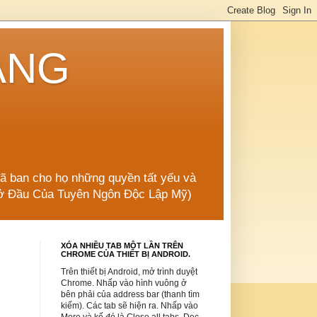
ẲNG
đã ban cho họ những quyền tất yếu và
 Mở Đầu Của Tuyên Ngôn Độc Lập Mỹ)
XÓA NHIỀU TAB MỘT LẦN TRÊN
CHROME CỦA THIẾT BỊ ANDROID.
Trên thiết bị Android, mở trình duyệt
Chrome. Nhấp vào hình vuông ở
bên phải của address bar (thanh tìm
kiếm). Các tab sẽ hiện ra. Nhấp vào