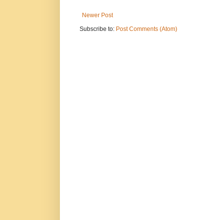
Newer Post
Subscribe to:
Post Comments (Atom)