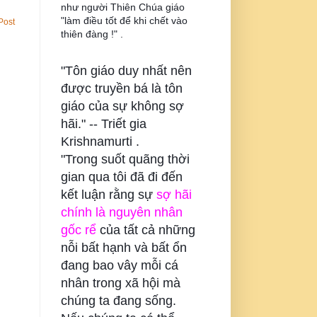
như người Thiên Chúa giáo
"làm điều tốt để khi chết vào
Post
thiên đàng !" .
"Tôn giáo duy nhất nên
được truyền bá là tôn
giáo của sự không sợ
hãi." --
Triết gia
Krishnamurti .
"Trong suốt quãng thời
gian qua tôi đã đi đến
kết luận rằng sự
sợ hãi
chính là nguyên nhân
gốc rể
của tất cả những
nỗi bất hạnh và bất ổn
đang bao vây mỗi cá
nhân trong xã hội mà
chúng ta đang sống.