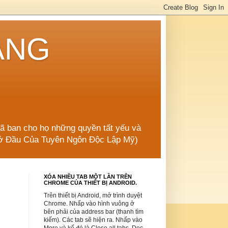
ẲNG
đã ban cho họ những quyền tất yếu và
 Mở Đầu Của Tuyên Ngôn Độc Lập Mỹ)
XÓA NHIỀU TAB MỘT LẦN TRÊN
CHROME CỦA THIẾT BỊ ANDROID.
Trên thiết bị Android, mở trình duyệt
Chrome. Nhấp vào hình vuông ở
bên phải của address bar (thanh tìm
kiếm). Các tab sẽ hiện ra. Nhấp vào