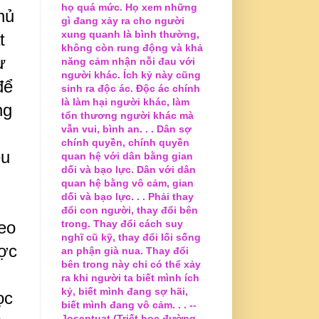
họ quá mức. Họ xem những
hủ
gì đang xảy ra cho người
xung quanh là bình thường,
t
không còn rung động và khả
ư
năng cảm nhận nỗi đau với
người khác. Ích kỷ này cũng
để
sinh ra độc ác. Độc ác chính
là làm hại người khác, làm
ng
tổn thương người khác mà
vẫn vui, bình an. . . Dân sợ
chính quyền, chính quyền
ều
quan hệ với dân bằng gian
dối và bạo lực. Dân với dân
quan hệ bằng vô cảm, gian
dối và bạo lực. . . Phải thay
đổi con người, thay đổi bên
heo
trong. Thay đổi cách suy
nghĩ cũ kỹ, thay đổi lối sống
ược
an phận già nua. Thay đổi
bên trong này chỉ có thể xảy
ra khi người ta biết mình ích
kỷ, biết mình đang sợ hãi,
ọc
biết mình đang vô cảm. . . --
Joseptuat (Triết học đường