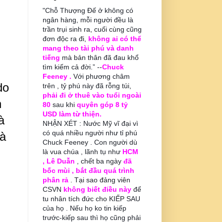
"Chỗ Thượng Đế ở không có
ngân hàng, mỗi người đều là
trần trụi sinh ra, cuối cùng cũng
đơn độc ra đi,
không ai có thể
mang theo tài phú và danh
tiếng
mà bản thân đã đau khổ
tìm kiếm cả đời.” --
Chuck
g
Feeney .
Với phương châm
do
trên , tỷ phú này đã rỗng túi,
phải đi ở thuê vào tuổi ngoài
h
80
sau khi
quyên góp 8 tỷ
USD làm từ thiện.
à
NHẬN XÉT : Nước Mỹ vĩ đại vì
có quá nhiều người như tỉ phú
oà
Chuck Feeney . Con người dù
là vua chúa , lãnh tụ như
HCM
, Lê Duẫn
, chết ba ngày
đã
bốc mùi , bắt đầu quá trình
phân rả
. Tại sao đảng viên
CSVN
không biết điều này
để
tu nhân tích đức cho KIẾP SAU
của họ . Nếu họ ko tin kiếp
trước-kiếp sau thì họ cũng phải