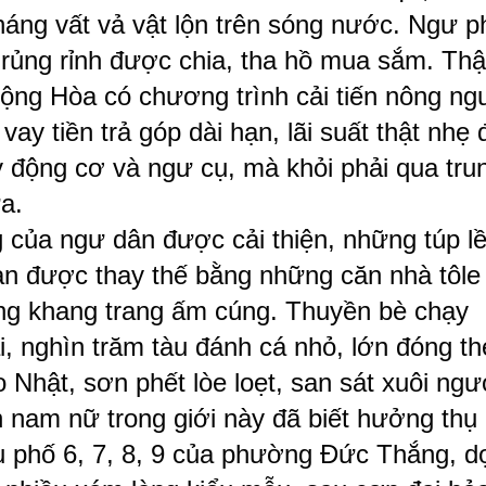
háng vất vả vật lộn trên sóng nước. Ngư p
n rủng rỉnh được chia, tha hồ mua sắm. Thậ
ộng Hòa có chương trình cải tiến nông ng
ay tiền trả góp dài hạn, lãi suất thật nhẹ 
y động cơ và ngư cụ, mà khỏi phải qua tru
a.
 của ngư dân được cải thiện, những túp l
 tàn được thay thế bằng những căn nhà tôle
ng khang trang ấm cúng. Thuyền bè chạy
i, nghìn trăm tàu đánh cá nhỏ, lớn đóng t
 Nhật, sơn phết lòe loẹt, san sát xuôi ng
n nam nữ trong giới này đã biết hưởng thụ
hu phố 6, 7, 8, 9 của phường Đức Thắng, d