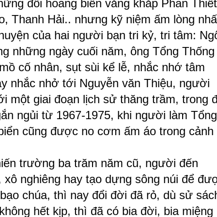
hững đồi hoang biển vắng khắp Phan Thiết
o, Thanh Hải.. nhưng kỹ niệm ấm lòng nhấ
uyện của hai người bạn tri kỷ, tri tâm: Ng
ong những ngày cuối năm, ông Tổng Thống
ồ cố nhân, sụt sùi kể lễ, nhắc nhớ tâm
nay nhắc nhở tới Nguyễn văn Thiệu, người
 một giai đoạn lịch sử thăng trầm, trong 
gắn ngủi từ 1967-1975, khi người làm Tổng
 biển cũng được no cơm ấm áo trong cảnh
chiến trường ba trăm năm cũ, người đến
ụn, xô nghiêng hay tạo dựng sông núi để đư
bạo chúa, thì nay đổi đời đã rỏ, dù sử sác
hông hết kịp, thì đã có bia đời, bia miệng