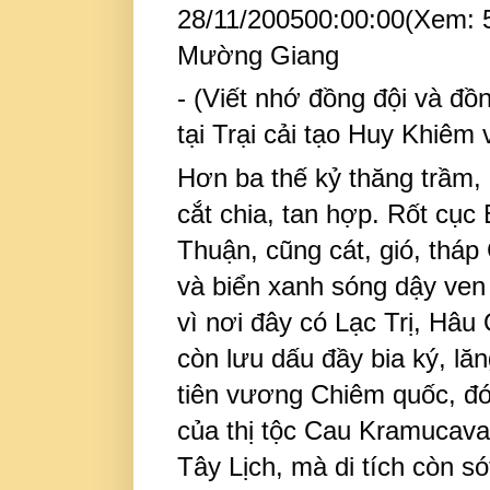
28/11/200500:00:00(Xem: 
Mường Giang
- (Viết nhớ đồng đội và đ
tại Trại cải tạo Huy Khiêm
Hơn
ba thế kỷ thăng trầm,
cắt chia, tan hợp. Rốt cục
Thuận, cũng cát, gió, th
và biển xanh sóng dậy ven
vì nơi đây có Lạc Trị, Hâ
còn lưu dấu đầy bia ký, lă
tiên vương Chiêm quốc, đó 
của thị tộc Cau Kramucav
Tây Lịch, mà di tích còn só