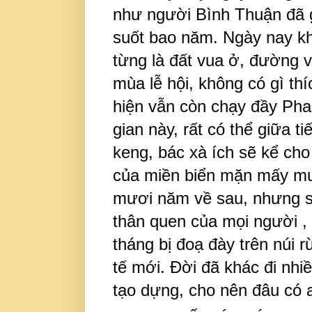
như người Bình Thuận đã 
suốt bao năm. Ngày nay kh
từng là đất vua ở, đường v
mùa lễ hội, không có gì th
hiện vẫn còn chạy đầy Phan
gian này, rất có thể giữa ti
keng, bác xà ích sẽ kể cho
của miền biển mặn mấy mư
mươi năm về sau, nhưng sa
thân quen của mọi người ,
tháng bị đoạ đày trên núi 
tế mới. Đời đã khác đi nhi
tạo dựng, cho nên đâu có 