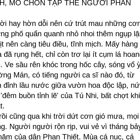
INH, MỒ CHÔN TẬP THỂ NGƯỜI PHAN
rời hay hờn dỗi nên cứ trút mau những cơ
ng phố quẩn quanh nhỏ nhoi thêm ngụp lặ
nên càng tiêu điều, tĩnh mịch. Mấy hàng
ã rụng hết, chỉ còn trơ lại ít cụm lá hoan
. Ve sầu rên khóc trong hốc cây, sóng vổ 
g Mán, có tiếng người ca sĩ nào đó, từ
n đỉnh lầu nước giữa vườn hoa độc lập, n
đêm buồn tỉnh lẽ' của Tú Nhi, bất chợt kh
t.
i cũng qua khi trời dứt cơn gió mưa, mọi
ng. Người người rộn rịp, vui vẻ vì tháng bả
g năm của dân Phan Thiết. Mùa cá nục, cá