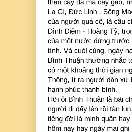
thần cây đa ma cây gáo, n
La Gi, Đức Linh , Sông Ma
của người quá cố, là câu ch
Đình Diệm - Hoàng Tỷ, tr
của một nước đứng trước m
tình. Và cuối cùng, ngày 
Bình Thuận thường nhắc tới
có một khoảng thời gian n
Thống, ít ra người dân xứ
hạnh phúc thanh bình.
Hỡi ôi Bình Thuận là bãi 
người đi dấy lên rồi tàn l
tiếng đời là minh quân hay 
hôm nay hay ngày mai ghi k