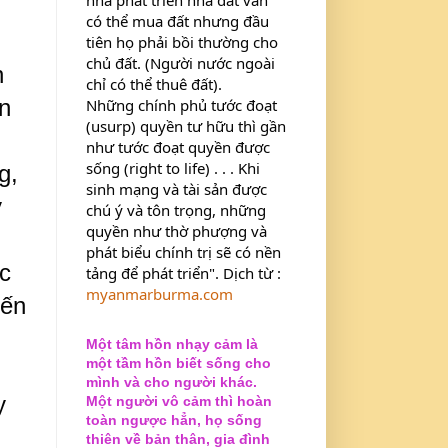
có thể mua đất nhưng đầu 
tiên họ phải bồi thường cho 
chủ đất. (Người nước ngoài 
n
chỉ có thể thuê đất).
n
Những chính phủ tước đoạt 
(usurp) quyền tư hữu thì gần 
như tước đoạt quyền được 
sống (right to life) . . . Khi 
g,
sinh mạng và tài sản được 
ỳ
chú ý và tôn trọng, những 
quyền như thờ phượng và 
phát biểu chính trị sẽ có nền 
ức
tảng để phát triển". Dịch từ : 
myanmarburma.com
iến
Một tâm hồn nhạy cảm là
một tầm hồn biết sống cho
mình và cho người khác.
y
Một người vô cảm thì hoàn
toàn ngược hẳn, họ sống
thiên về bản thân, gia đình