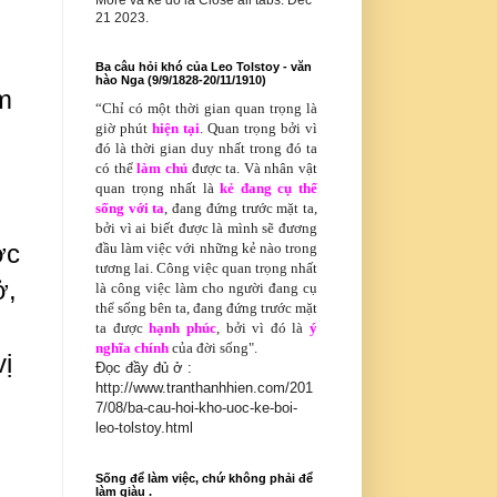
More và kế đó là Close all tabs. Dec
21 2023.
Ba câu hỏi khó của Leo Tolstoy - văn
hào Nga (9/9/1828-20/11/1910)
m
“Chỉ có
một thời gian quan trọng là
giờ phút
hiện tại
. Quan trọng bởi vì
đó là thời gian duy nhất trong đó ta
có thể
làm chủ
được ta. Và nhân vật
quan trọng nhất là
kẻ đang cụ thể
sống với ta
, đang đứng trước mặt ta,
bởi vì ai biết được là mình sẽ đương
ớc
đầu làm việc với những kẻ nào trong
tương lai. Công việc quan trọng nhất
ở,
là công việc làm cho người đang cụ
thể sống bên ta, đang đứng trước mặt
ta được
hạnh phúc
, bởi vì đó là
ý
nghĩa chính
của đời sống".
vị
Đọc đầy đủ ở :
http://www.tranthanhhien.com/201
7/08/ba-cau-hoi-kho-uoc-ke-boi-
leo-tolstoy.html
Sống để làm việc, chứ không phải để
làm giàu .