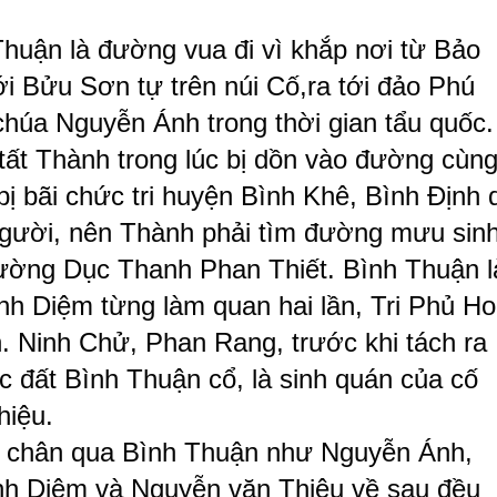
huận là đường vua đi vì khắp nơi từ Bảo
i Bửu Sơn tự trên núi Cố,ra tới đảo Phú
chúa Nguyễn Ánh trong thời gian tẩu quốc.
tất Thành trong lúc bị dồn vào đường cùn
bị bãi chức tri huyện Bình Khê, Bình Định 
người, nên Thành phải tìm đường mưu sin
rường Dục Thanh Phan Thiết. Bình Thuận l
h Diệm từng làm quan hai lần, Tri Phủ H
 Ninh Chử, Phan Rang, trước khi tách ra
c đất Bình Thuận cổ, là sinh quán của cố
hiệu.
t chân qua Bình Thuận như Nguyễn Ánh,
nh Diệm và Nguyễn văn Thiệu về sau đều