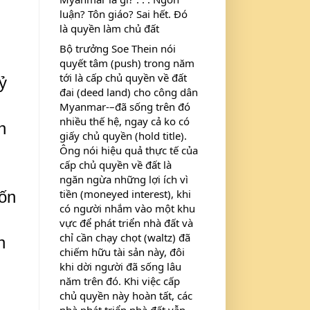
luận? Tôn giáo? Sai hết. Đó 
là quyền làm chủ đất
Bộ trưởng Soe Thein nói 
quyết tâm (push) trong năm 
tới là cấp chủ quyền về đất 
ỷ
đai (deed land) cho công dân 
Myanmar-–đã sống trên đó 
nhiều thế hệ, ngay cả ko có 
n
giấy chủ quyền (hold title). 
Ông nói hiệu quả thực tế của 
cấp chủ quyền về đất là 
ngăn ngừa những lợi ích vì 
tiền (moneyed interest), khi 
hốn
có người nhắm vào một khu 
vực để phát triển nhà đất và 
chỉ cần chạy chọt (waltz) đã 
h
chiếm hữu tài sản này, đôi 
khi dời người đã sống lâu 
năm trên đó. Khi việc cấp 
chủ quyền này hoàn tất, các 
nhà phát triển nhà đất vẫn 