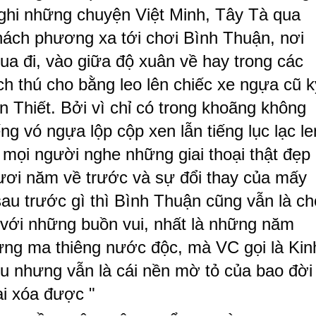
ghi những chuyện Việt Minh, Tây Tà qua
ách phương xa tới chơi Bình Thuận, nơi
ua đi, vào giữa độ xuân về hay trong các
ích thú cho bằng leo lên chiếc xe ngựa cũ k
 Thiết. Bởi vì chỉ có trong khoãng không
ếng vó ngựa lộp cộp xen lẫn tiếng lục lạc le
 mọi người nghe những giai thoại thật đẹp
ơi năm về trước và sự đổi thay của mấy
u trước gì thì Bình Thuận cũng vẫn là c
 với những buồn vui, nhất là những năm
rừng ma thiêng nước độc, mà VC gọi là Kin
ều nhưng vẫn là cái nền mờ tỏ của bao đời
ai xóa được "