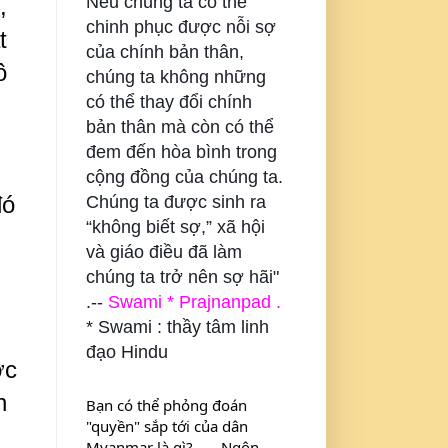
Nếu chúng ta có thể
,
chinh phục được nỗi sợ
t
của chính bản thân,
ô
chúng ta không những
có thể thay đổi chính
bản thân mà còn có thể
đem đến hòa bình trong
cộng đồng của chúng ta.
đó
Chúng ta được sinh ra
“không biết sợ,” xã hội
và giáo điều đã làm
chúng ta trở nên sợ hãi"
.--
Swami * Prajnanpad .
* Swami : thầy tâm linh
đạo Hindu
ợc
h
Bạn có thể phỏng đoán 
"quyền" sắp tới của dân 
Myanmar là gì? . . . Ngôn 