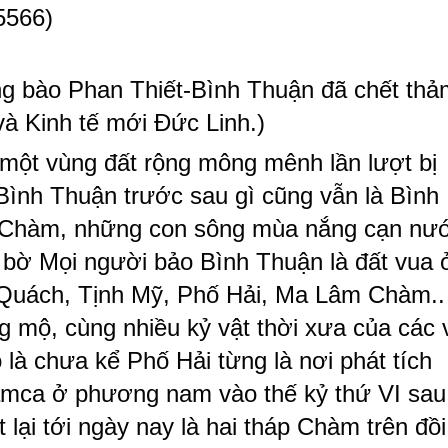
5566)
ồng bào Phan Thiết-Bình Thuận đã chết thả
 và Kinh tế mới Đức Linh.)
 một vùng đất rộng mông mênh lần lượt bị
 Bình Thuận trước sau gì cũng vẫn là Bình
áp Chàm, những con sông mùa nắng cạn nư
 bờ Mọi người bảo Bình Thuận là đất vua 
u Quách, Tịnh Mỹ, Phố Hải, Ma Lâm Chàm..
ng mộ, cùng nhiều kỷ vật thời xưa của các 
là chưa kể Phố Hải từng là nơi phát tích
amca ở phương nam vào thế kỷ thứ VI sau
t lại tới ngày nay là hai tháp Chàm trên đồi