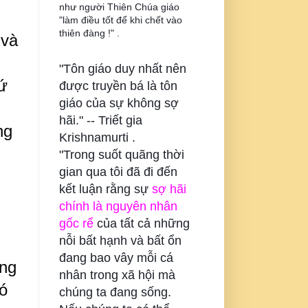
như người Thiên Chúa giáo
"làm điều tốt để khi chết vào
thiên đàng !" .
 và
"Tôn giáo duy nhất nên
tứ
được truyền bá là tôn
giáo của sự không sợ
hãi." --
Triết gia
ng
Krishnamurti .
"Trong suốt quãng thời
gian qua tôi đã đi đến
kết luận rằng sự
sợ hãi
chính là nguyên nhân
gốc rể
của tất cả những
nỗi bất hạnh và bất ổn
đang bao vây mỗi cá
ững
nhân trong xã hội mà
ó
chúng ta đang sống.