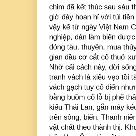
chim đã kết thúc sau sáu t
giờ đây hoan hỉ với túi tiề
vậy kể từ ngày Việt Nam C
nghiệp, dân làm biển được v
đóng tàu, thuyền, mua thủ
gian đầu cơ cắt cổ thuở xư
Nhờ cải cách này, đời sống
tranh vách lá xiêu vẹo tồi
vách gạch tuy cổ điển như
bằng buồm cổ lỗ bị phế thả
kiểu Thái Lan, gắn máy kéo
trên sông, biển. Thanh niê
vật chất theo thành thị. K