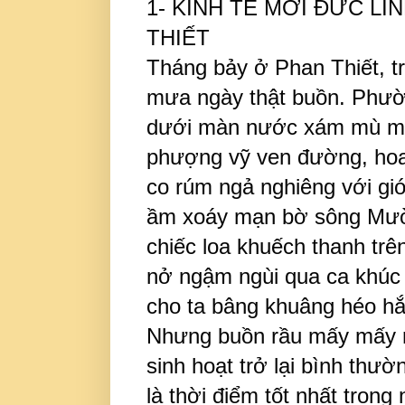
1- KINH TẾ MỚI ĐỨC L
THIẾT
Tháng bảy ở Phan Thiết, t
mưa ngày thật buồn. Phườ
dưới màn nước xám mù mịt 
phượng vỹ ven đường, hoa đ
co rúm ngả nghiêng với gió
ầm xoáy mạn bờ sông Mườn
chiếc loa khuếch thanh trê
nở ngậm ngùi qua ca khúc '
cho ta bâng khuâng héo hắ
Nhưng buồn rầu mấy mấy rồ
sinh hoạt trở lại bình thườ
là thời điểm tốt nhất tron