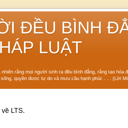
ỜI ĐỀU BÌNH Đ
HÁP LUẬT
n nhiên rằng mọi người sinh ra đều bình đẳng, rằng tạo hóa 
 sống, quyền được tự do và mưu cầu hạnh phúc . . . (Lời
 về LTS.