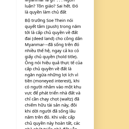
luận? Tôn giáo? Sai hết. Đó 
là quyền làm chủ đất
Bộ trưởng Soe Thein nói 
quyết tâm (push) trong năm 
tới là cấp chủ quyền về đất 
đai (deed land) cho công dân 
Myanmar-–đã sống trên đó 
nhiều thế hệ, ngay cả ko có 
giấy chủ quyền (hold title). 
Ông nói hiệu quả thực tế của 
cấp chủ quyền về đất là 
ngăn ngừa những lợi ích vì 
tiền (moneyed interest), khi 
có người nhắm vào một khu 
vực để phát triển nhà đất và 
chỉ cần chạy chọt (waltz) đã 
chiếm hữu tài sản này, đôi 
khi dời người đã sống lâu 
năm trên đó. Khi việc cấp 
chủ quyền này hoàn tất, các 
nhà phát triển nhà đất vẫn 