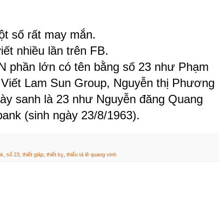
một số rất may mắn. 
iết nhiều lần trên FB. 
VN phần lớn có tên bằng số 23 như Phạm 
 Viết Lam Sun Group, Nguyễn thị Phương 
ngày sanh là 23 như Nguyễn đăng Quang 
nk (sinh ngày 23/8/1963).
nk
,
số 23
,
thiết giáp
,
thiết kỵ
,
thiếu tá lê quang vinh