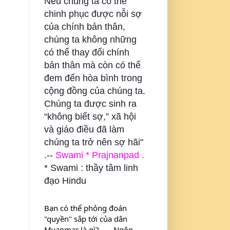
Nếu chúng ta có thể
chinh phục được nỗi sợ
của chính bản thân,
chúng ta không những
có thể thay đổi chính
bản thân mà còn có thể
đem đến hòa bình trong
cộng đồng của chúng ta.
Chúng ta được sinh ra
“không biết sợ,” xã hội
và giáo điều đã làm
chúng ta trở nên sợ hãi"
.--
Swami * Prajnanpad .
* Swami : thầy tâm linh
đạo Hindu
Bạn có thể phỏng đoán 
"quyền" sắp tới của dân 
Myanmar là gì? . . . Ngôn 