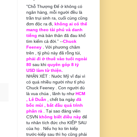
"Chỗ Thượng Đế ở không có
ngân hàng, mỗi người đều là
trần trụi sinh ra, cuối cùng cũng
đơn độc ra đi,
không ai có thể
mang theo tài phú và danh
tiếng
mà bản thân đã đau khổ
tìm kiếm cả đời.” --
Chuck
Feeney .
Với phương châm
trên , tỷ phú này đã rỗng túi,
phải đi ở thuê vào tuổi ngoài
80
sau khi
quyên góp 8 tỷ
USD làm từ thiện.
NHẬN XÉT : Nước Mỹ vĩ đại vì
có quá nhiều người như tỉ phú
Chuck Feeney . Con người dù
là vua chúa , lãnh tụ như
HCM
, Lê Duẫn
, chết ba ngày
đã
bốc mùi , bắt đầu quá trình
phân rả
. Tại sao đảng viên
CSVN
không biết điều này
để
tu nhân tích đức cho KIẾP SAU
của họ . Nếu họ ko tin kiếp
trước-kiếp sau thì họ cũng phải