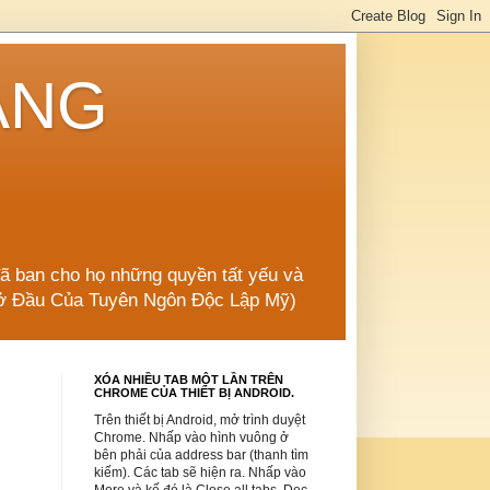
ẲNG
đã ban cho họ những quyền tất yếu và
 Mở Đầu Của Tuyên Ngôn Độc Lập Mỹ)
XÓA NHIỀU TAB MỘT LẦN TRÊN
CHROME CỦA THIẾT BỊ ANDROID.
Trên thiết bị Android, mở trình duyệt
Chrome. Nhấp vào hình vuông ở
bên phải của address bar (thanh tìm
kiếm). Các tab sẽ hiện ra. Nhấp vào