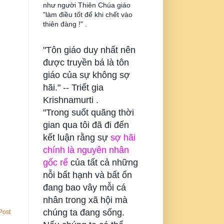
như người Thiên Chúa giáo
"làm điều tốt để khi chết vào
thiên đàng !" .
"Tôn giáo duy nhất nên
được truyền bá là tôn
giáo của sự không sợ
hãi." --
Triết gia
Krishnamurti .
"Trong suốt quãng thời
gian qua tôi đã đi đến
kết luận rằng sự
sợ hãi
chính là nguyên nhân
gốc rể
của tất cả những
nỗi bất hạnh và bất ổn
đang bao vây mỗi cá
nhân trong xã hội mà
chúng ta đang sống.
Post