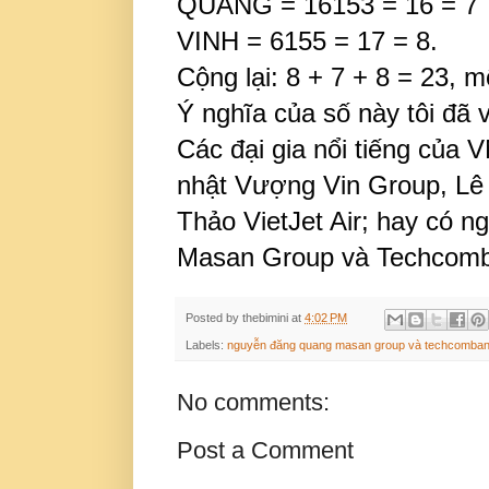
QUANG = 16153 = 16 = 7
VINH = 6155 = 17 = 8.
Cộng lại: 8 + 7 + 8 = 23, 
Ý nghĩa của số này tôi đã v
Các đại gia nổi tiếng của 
nhật Vượng Vin Group, Lê
Thảo VietJet Air; hay có 
Masan Group và Techcomba
Posted by
thebimini
at
4:02 PM
Labels:
nguyễn đăng quang masan group và techcomba
No comments:
Post a Comment