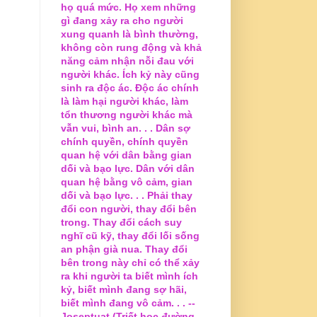
họ quá mức. Họ xem những
gì đang xảy ra cho người
xung quanh là bình thường,
không còn rung động và khả
năng cảm nhận nỗi đau với
người khác. Ích kỷ này cũng
sinh ra độc ác. Độc ác chính
là làm hại người khác, làm
tổn thương người khác mà
vẫn vui, bình an. . . Dân sợ
chính quyền, chính quyền
quan hệ với dân bằng gian
dối và bạo lực. Dân với dân
quan hệ bằng vô cảm, gian
dối và bạo lực. . . Phải thay
đổi con người, thay đổi bên
trong. Thay đổi cách suy
nghĩ cũ kỹ, thay đổi lối sống
an phận già nua. Thay đổi
bên trong này chỉ có thể xảy
ra khi người ta biết mình ích
kỷ, biết mình đang sợ hãi,
biết mình đang vô cảm. . . --
Joseptuat (Triết học đường