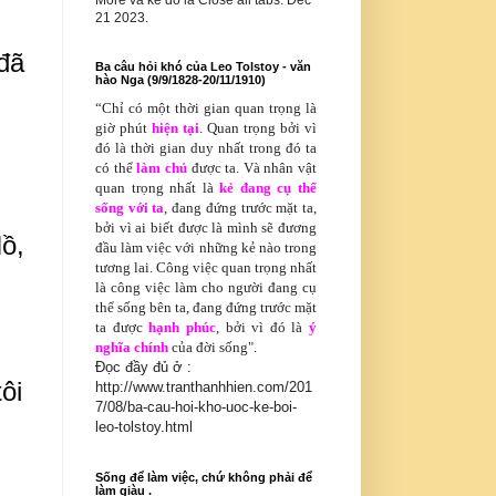
More và kế đó là Close all tabs. Dec
21 2023.
 
đã 
Ba câu hỏi khó của Leo Tolstoy - văn
hào Nga (9/9/1828-20/11/1910)
“Chỉ có
một thời gian quan trọng là
giờ phút
hiện tại
. Quan trọng bởi vì
đó là thời gian duy nhất trong đó ta
 
có thể
làm chủ
được ta. Và nhân vật
quan trọng nhất là
kẻ đang cụ thể
sống với ta
, đang đứng trước mặt ta,
bởi vì ai biết được là mình sẽ đương
ồ, 
đầu làm việc với những kẻ nào trong
tương lai. Công việc quan trọng nhất
là công việc làm cho người đang cụ
thể sống bên ta, đang đứng trước mặt
ta được
hạnh phúc
, bởi vì đó là
ý
nghĩa chính
của đời sống".
Đọc đầy đủ ở :
i 
http://www.tranthanhhien.com/201
7/08/ba-cau-hoi-kho-uoc-ke-boi-
leo-tolstoy.html
Sống để làm việc, chứ không phải để
làm giàu .