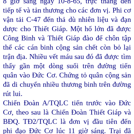
8 giờ sáng ngày 10-8-65, trực thăng đến
tiếp tế và tản thương cho các đơn vị. Phi cơ
vận tải C-47 đến thả dù nhiên liệu và đạn
dược cho Thiết Giáp. Một hố lớn đã được
Công Binh và Thiết Giáp đào để chôn tập
thể các cán binh cộng sản chết còn bỏ lại
trận địa. Nhiều vết máu sau đó đã được tìm
thấy gần một dòng suối trên đường tiến
quân vào Đức Cơ. Chứng tỏ quân cộng sản
đã di chuyển nhiều thương binh trên đường
rút lui.
Chiến Đoàn A/TQLC tiến trước vào Đức
Cơ, theo sau là Chiến Đoàn Thiết Giáp và
BĐQ. TĐ2/TQLC là đơn vị đầu tiên đến
phi đạo Đức Cơ lúc 11 giờ sáng. Trại đã