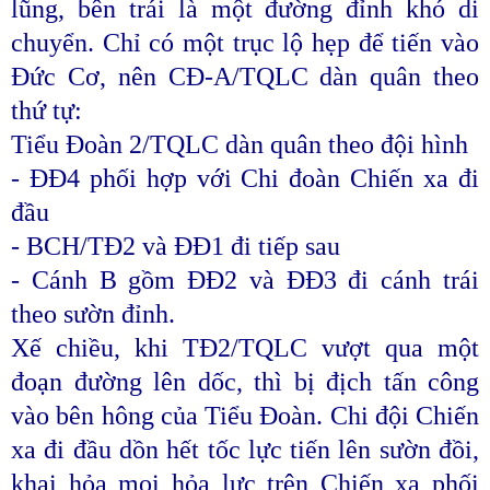
lũng, bên trái là một đường đỉnh khó di
chuyển. Chỉ có một trục lộ hẹp để tiến vào
Đức Cơ, nên CĐ-A/TQLC dàn quân theo
thứ tự:
Tiểu Đoàn 2/TQLC dàn quân theo đội hình
- ĐĐ4 phối hợp với Chi đoàn Chiến xa đi
đầu
- BCH/TĐ2 và ĐĐ1 đi tiếp sau
- Cánh B gồm ĐĐ2 và ĐĐ3 đi cánh trái
theo sườn đỉnh.
Xế chiều, khi TĐ2/TQLC vượt qua một
đoạn đường lên dốc, thì bị địch tấn công
vào bên hông của Tiểu Đoàn. Chi đội Chiến
xa đi đầu dồn hết tốc lực tiến lên sườn đồi,
khai hỏa mọi hỏa lực trên Chiến xa phối