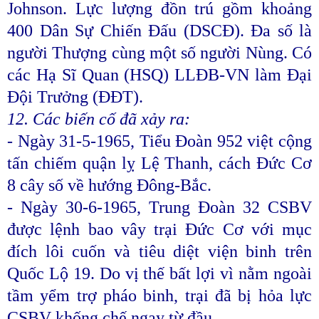
Johnson. Lực lượng đồn trú gồm khoảng
400 Dân Sự Chiến Đấu (DSCĐ). Đa số là
người Thượng cùng một số người Nùng. Có
các Hạ Sĩ Quan (HSQ) LLĐB-VN làm Đại
Đội Trưởng (ĐĐT).
12. Các biến cố đã xảy ra:
- Ngày 31-5-1965, Tiểu Đoàn 952 việt cộng
tấn chiếm quận lỵ Lệ Thanh, cách Đức Cơ
8 cây số về hướng Đông-Bắc.
- Ngày 30-6-1965, Trung Đoàn 32 CSBV
được lệnh bao vây trại Đức Cơ với mục
đích lôi cuốn và tiêu diệt viện binh trên
Quốc Lộ 19. Do vị thế bất lợi vì nằm ngoài
tầm yểm trợ pháo binh, trại đã bị hỏa lực
CSBV khống chế ngay từ đầu.