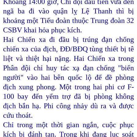
Khoảng 14:00 giờ, Chi đội đầu tiên vừa đến
ngã ba đi vào quận lỵ Lệ Thanh thì bị
khoảng một Tiểu đoàn thuộc Trung đoàn 32
CSBV khai hỏa phục kích.
Hai Chiến xa đi đầu bị trúng đạn chống
chiến xa của địch, ĐĐ/BĐQ tùng thiết bị tê
liệt và thiệt hại nặng. Hai Chiến xa trong
Phân đội chỉ huy tác xạ đạn chống "biển
người" vào hai bên quốc lộ để đề phòng
địch xung phong. Một trong hai phi cơ F-
100 bay đến yểm trợ đã bị phòng không
địch bắn hạ. Phi công nhảy dù ra và được
cứu thoát.
Chỉ trong một thời gian ngắn, cuộc phục
kích bị đánh tan. Trong khi đang lục soát