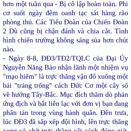
hơn một tuần qua - Bị cô lập hoàn toàn. Phi
cơ suốt ngày đêm oanh tạc sát hàng rào
phòng thủ. Các Tiểu Đoàn của Chiến Đoàn
2 Dù cũng bị chận đánh và chia cắt. Tình
hình chiến trường không sáng sủa hơn chút
nào.
- Ngày 8-8, ĐĐ3/TĐ2/TQLC của Đại Úy
Nguyễn Năng Bảo nhận lãnh một nhiệm vụ
"mạo hiểm" là trực thăng vận đổ xuống một
bải "trảng trống" cách Đức Cơ một cây số
về hướng Tây-Bắc. Mục đích thăm dò phản
ứng địch và bắt liên lạc với đơn vị bạn đang
phân tán trong vùng hành quân. Đến trưa,
lúc ĐĐ3 đã sắp xếp đội hình, lên trực thăng
xong và chờ trực thăng cất cánh đúng giờ.