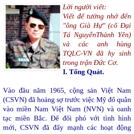
Lời người viết:
Viết để tưởng nhớ đến
"ông Già Hự" (cố Đại
Tá NguyễnThành Yên)
và các anh hùng
TQLC-VN đã hy sinh
trong trận Đức Cơ.
I. Tổng Quát.
Vào đầu năm 1965, cộng sản Việt Nam
(CSVN) đã hoảng sợ trước việc Mỹ đổ quân
vào miền Nam Việt Nam (NVN) và oanh
tạc miền Bắc. Để đối phó với tình hình
mới, CSVN đã đẩy mạnh các hoạt động