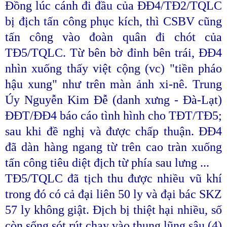
Đồng lúc cánh đi đầu của ĐĐ4/TĐ2/TQLC
bị địch tấn công phục kích, thì CSBV cũng
tấn công vào đoàn quân đi chót của
TĐ5/TQLC. Từ bên bờ đỉnh bên trái, ĐĐ4
nhìn xuống thấy việt cộng (vc) "tiền pháo
hậu xung" như trên màn ảnh xi-nê. Trung
Úy Nguyễn Kim Đễ (danh xưng - Đà-Lạt)
ĐĐT/ĐĐ4 báo cáo tình hình cho TĐT/TĐ5;
sau khi đề nghị và được chấp thuận. ĐĐ4
đã dàn hàng ngang từ trên cao tràn xuống
tấn công tiêu diệt địch từ phía sau lưng ...
TĐ5/TQLC đã tịch thu được nhiều vũ khí
trong đó có cả đại liên 50 ly và đại bác SKZ
57 ly không giật. Địch bị thiệt hại nhiều, số
còn sống sót rút chạy vào thung lũng sâu (4)