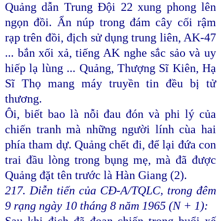
Quảng dẫn Trung Đội 22 xung phong lên
ngọn đồi. Ẩn núp trong đám cây cối rậm
rạp trên đồi, địch sử dụng trung liên, AK-47
... bắn xối xả, tiếng AK nghe sắc sảo và uy
hiếp lạ lùng ... Quảng, Thượng Sĩ Kiên, Hạ
Sĩ Thọ mang máy truyền tin đều bị tử
thương.
Ôi, biết bao là nỗi đau đón và phi lý của
chiến tranh mà những người lính cùa hai
phía tham dự. Quảng chết đi, để lại đứa con
trai đầu lòng trong bụng mẹ, mà đã được
Quảng đặt tên trước là Hàn Giang (2).
217. Diễn tiến của CĐ-A/TQLC, trong đêm
9 rạng ngày 10 tháng 8 năm 1965 (N + 1):
Sau khi địch đã đoạn chiến trong buổi xế