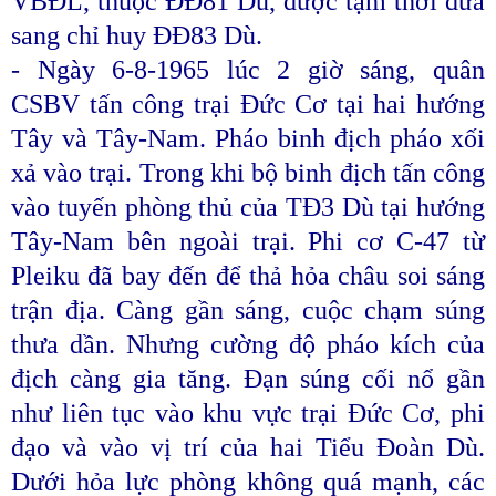
VBĐL, thuộc ĐĐ81 Dù, được tạm thời đưa
sang chỉ huy ĐĐ83 Dù.
- Ngày 6-8-1965 lúc 2 giờ sáng, quân
CSBV tấn công trại Đức Cơ tại hai hướng
Tây và Tây-Nam. Pháo binh địch pháo xối
xả vào trại. Trong khi bộ binh địch tấn công
vào tuyến phòng thủ của TĐ3 Dù tại hướng
Tây-Nam bên ngoài trại. Phi cơ C-47 từ
Pleiku đã bay đến để thả hỏa châu soi sáng
trận địa. Càng gần sáng, cuộc chạm súng
thưa dần. Nhưng cường độ pháo kích của
địch càng gia tăng. Đạn súng cối nổ gần
như liên tục vào khu vực trại Đức Cơ, phi
đạo và vào vị trí của hai Tiểu Đoàn Dù.
Dưới hỏa lực phòng không quá mạnh, các