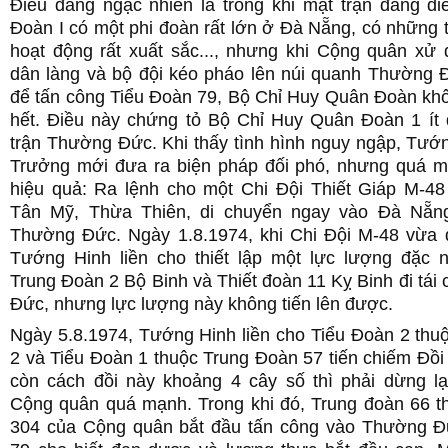
Điều đáng ngạc nhiên là trong khi mặt trận đang di
Đoàn I có một phi đoàn rất lớn ở Đà Nẵng, có những
hoạt động rất xuất sắc..., nhưng khi Cộng quân xử 
dân làng và bộ đội kéo pháo lên núi quanh Thường
để tấn công Tiểu Đoàn 79, Bộ Chỉ Huy Quân Đoàn khô
hết. Điều này chứng tỏ Bộ Chỉ Huy Quân Đoàn 1 ít
trận Thường Đức. Khi thấy tình hình nguy ngập, Tư
Trưởng mới đưa ra biện pháp đối phó, nhưng quá 
hiệu quả: Ra lệnh cho một Chi Đội Thiết Giáp M-4
Tân Mỹ, Thừa Thiên, di chuyển ngay vào Đà Nẵng
Thường Đức. Ngày 1.8.1974, khi Chi Đội M-48 vừa
Tướng Hinh liền cho thiết lập một lực lượng đặc
Trung Đoàn 2 Bộ Binh và Thiết đoàn 11 Kỵ Binh đi tá
Đức, nhưng lực lượng này không tiến lên được.
Ngày 5.8.1974, Tướng Hinh liền cho Tiểu Đoàn 2 thu
2 và Tiểu Đoàn 1 thuộc Trung Đoàn 57 tiến chiếm Đồi
còn cách đồi này khoảng 4 cây số thì phải dừng lạ
Cộng quân quá mạnh. Trong khi đó, Trung đoàn 66 
304 của Cộng quân bắt đầu tấn công vào Thường Đ