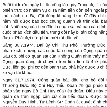
Buổi tối trước ngày bị tấn công là ngày Trung đội 1 của
phiên trực có nhiệm vụ đi ra nằm tiền đồn bên ngoài 
thủ, cách nơi Đại đội đóng khoảng 1km. Ở đây chỉ 
hầm nổi được bao bọc chung quanh và trên đầu bă
cát. Nhiệm vụ của tiền đồn là quan sát và báo cáo tìn
cuộc pháo kích đầu tiên, trung đội này bị tấn công nặng
được. Phải đợi dứt pháo mới rút dần về.
Sáng 30.7.1974, Đại úy Chi Khu Phó Thường Đức 
pháo kích, nhưng các cuộc tấn công của Cộng quân đ
Sau đó, phi cơ quan sát của Không Quân nhìn thấy m
Cộng quân đang di chuyển trên liên tỉnh lộ 4 ở ph
Đức, liền gọi phi cơ đến oanh tạc, phá hủy được 3 chi
xe vận tải khác.
Ngày 31.7.1974, Cộng quân bắt đầu cho bộ đội 
Thường Đức. Bộ Chỉ Huy Tiểu Đoàn 79 gọi pháo b
pháo vào ngay Bộ Chĩ Huy của tiểu đoàn. Điều này 
quân đã tràn ngập căn cứ của tiểu đoàn. Được t
Nguyễn Duy Hinh, Tư Lệnh Sư Đoàn 3, quyết định c