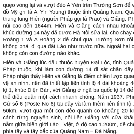
quẹo vòng lại và vượt đèo A Yên trên Trường Sơn để 
đồ Mỹ ghi là Ai Yin Young) thuộc tỉnh Quảng Nam. Qua
thung lũng Hiên (người Pháp gọi là Prao) và Giằng. Ph
núi cao đến 1644m. Hiên và Giằng cách nhau kho
khúc đường 14 này đã được Hà Nội sửa lại, cho chạy
Roàng 1 và A Roàng 2 để chui qua Trường Sơn rổi
không phải đi qua đất Lào như trước nữa. Ngoài hai
không còn con đường nào khác.
Hiên và Giằng lúc đầu thuộc huyện Đại Lộc, tỉnh Qu
Pháp thuộc, khi làm con đường 14 đi sát chân dã
Pháp nhận thấy Hiên và Giằng là điểm chiến lược qua
vệ an ninh, nên đã thiết lập liên tỉnh lộ 4 dài khoảng
lộ 1, khúc Điện Bàn, với Giằng ở ngã ba quốc lộ 14 để
thể điều quân một cách nhanh chóng. Năm 1937, Ph
Cứ số 6 (Poste No 6) tại đây và làm thêm liên tỉnh lộ
50km, vượt qua một con đèo quanh co khoảng 20 
cánh rừng nguyên sinh, nối liền Giằng với cửa kh
nằm giữa biên giới Lào - Việt, ở độ cao 1.200m, để c
phía tây và tây bắc của Quảng Nam – Đà Nẵng.