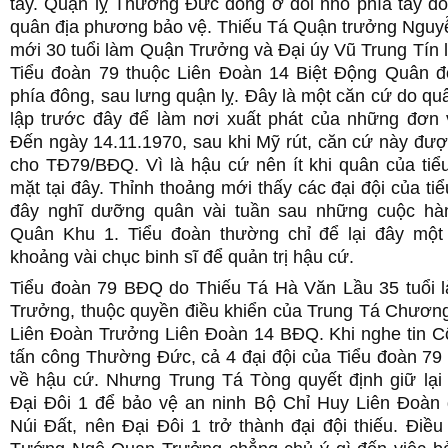
tây. Quận lỵ Thường Đức đóng ở đồi nhỏ phía tây do
quân địa phương bảo vệ. Thiếu Tá Quận trưởng Ngu
mới 30 tuổi làm Quận Trưởng và Đại úy Vũ Trung Tín
Tiểu đoàn 79 thuộc Liên Đoàn 14 Biệt Động Quân đ
phía đông, sau lưng quận lỵ. Đây là một căn cứ do quân 
lập trước đây để làm nơi xuất phát của những đơn v
Đến ngày 14.11.1970, sau khi Mỹ rút, căn cứ này đượ
cho TĐ79/BĐQ. Vì là hậu cứ nên ít khi quân của tiể
mặt tại đây. Thỉnh thoảng mới thấy các đại đội của ti
đây nghĩ dưỡng quân vài tuần sau những cuộc hà
Quân Khu 1. Tiểu đoàn thường chỉ để lại đây một 
khoảng vài chục binh sĩ để quản trị hậu cứ.
Tiểu đoàn 79 BĐQ do Thiếu Tá Hà Văn Lầu 35 tuổi
Trưởng, thuộc quyền điều khiển của Trung Tá Chươn
Liên Đoàn Trưởng Liên Đoàn 14 BĐQ. Khi nghe tin 
tấn công Thường Đức, cả 4 đại đội của Tiểu đoàn 79
về hậu cứ. Nhưng Trung Tá Tòng quyết định giữ lại
Đại Đôi 1 để bảo vệ an ninh Bộ Chỉ Huy Liên Đoàn đ
Núi Đất, nên Đại Đôi 1 trở thành đại đội thiếu. Điề