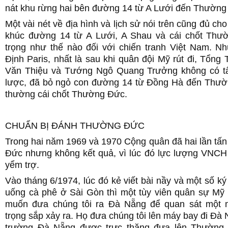
nát khu rừng hai bên đường 14 từ A Lưới đến Thường
Một vài nét về địa hình và lịch sử nói trên cũng đủ ch
khúc đường 14 từ A Lưới, A Shau và cái chốt Th
trọng như thế nào đối với chiến tranh Việt Nam. N
Định Paris, nhất là sau khi quân đội Mỹ rút đi, Tổn
Văn Thiệu và Tướng Ngô Quang Trưởng không có t
lược, đã bỏ ngỏ con đường 14 từ Đồng Hà đến Thườ
thường cái chốt Thường Đức.
CHUẨN BỊ ĐÁNH THƯỜNG ĐỨC
Trong hai năm 1969 và 1970 Cộng quân đã hai lần tấ
Đức nhưng không kết quả, vì lúc đó lực lượng VNC
yểm trợ.
Vào tháng 6/1974, lúc đó kẻ viết bài nầy và một số ký
uống cà phê ở Sài Gòn thì một tùy viên quân sự Mỹ 
muốn đưa chúng tôi ra Đà Nẵng để quan sát một 
trọng sắp xảy ra. Họ đưa chúng tôi lên máy bay đi Đà N
trường Đà Nẵng được trực thăng đưa lên Thường 