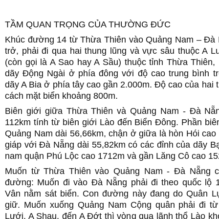
TẦM QUAN TRỌNG CỦA THƯỜNG ĐỨC
Khúc đường 14 từ Thừa Thiên vào Quảng Nam – Đà 
trở, phải đi qua hai thung lũng và vực sâu thuộc A 
(còn gọi là A Sao hay A Sầu) thuộc tỉnh Thừa Thiên
dãy Động Ngài ở phía đông với độ cao trung bình t
dãy A Bia ở phía tây cao gần 2.000m. Độ cao của hai 
cách mặt biển khoảng 800m.
Biên giới giữa Thừa Thiên và Quảng Nam - Đà Nẵ
112km tính từ biên giới Lào đến Biển Đông. Phần biên
Quảng Nam dài 56,66km, chận ở giữa là hòn Hói cao
giáp với Đà Nẵng dài 55,82km có các đỉnh của dãy B
nam quận Phú Lộc cao 1712m và gần Lăng Cô cao 1
Muốn từ Thừa Thiên vào Quảng Nam - Đà Nẵng ch
đường: Muốn đi vào Đà Nẵng phải đi theo quốc lộ 
Vân nằm sát biển. Con đường này đang do Quân L
giữ. Muốn xuống Quảng Nam Cộng quân phải đi từ
Lưới, A Shau, đến A Đớt thì vòng qua lãnh thổ Lào k