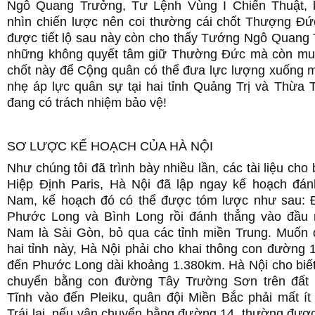
Ngô Quang Trưởng, Tư Lệnh Vùng I Chiến Thuật, 
nhìn chiến lược nên coi thường cái chốt Thượng Đức
được tiết lộ sau này còn cho thấy Tướng Ngô Quang
những không quyết tâm giữ Thường Đức mà còn mu
chốt này để Cộng quân có thể đưa lực lượng xuống 
nhẹ áp lực quân sự tại hai tỉnh Quảng Trị và Thừa 
đang có trách nhiệm bảo vệ!
SƠ LƯỢC KẾ HOẠCH CỦA HÀ NỘI
Như chúng tôi đã trình bày nhiều lần, các tài liệu cho 
Hiệp Định Paris, Hà Nội đã lập ngay kế hoạch đá
Nam, kế hoạch đó có thể được tóm lược như sau:
Phước Long và Bình Long rồi đánh thẳng vào đầu
Nam là Sài Gòn, bỏ qua các tỉnh miền Trung. Muốn
hai tỉnh này, Hà Nội phải cho khai thông con đường
đến Phước Long dài khoảng 1.380km. Hà Nội cho biết
chuyển bằng con đường Tây Trường Sơn trên đất 
Tĩnh vào đến Pleiku, quân đội Miền Bắc phải mất ít
Trái lại, nếu vận chuyển bằng đường 14, thường đượ