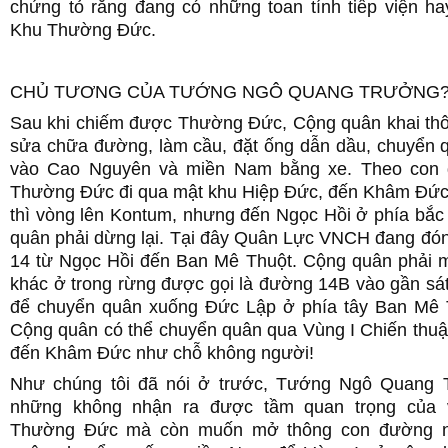
chứng tỏ rằng đang có những toan tính tiếp viện ha
Khu Thường Đức.
CHỦ TƯƠNG CỦA TƯỚNG NGÔ QUANG TRƯỞNG
Sau khi chiếm được Thường Đức, Cộng quân khai th
sửa chữa đường, làm cầu, đặt ống dẫn dầu, chuyển q
vào Cao Nguyên và miền Nam bằng xe. Theo con 
Thường Đức đi qua mật khu Hiệp Đức, đến Khâm Đứ
thì vòng lên Kontum, nhưng đến Ngọc Hồi ở phía bắc
quân phải dừng lại. Tại đây Quân Lực VNCH đang đón
14 từ Ngọc Hồi đến Ban Mê Thuột. Cộng quân phải
khác ở trong rừng được gọi là đường 14B vào gần sát
để chuyển quân xuống Đức Lập ở phía tây Ban Mê 
Cộng quân có thể chuyển quân qua Vùng I Chiến thuậ
đến Khâm Đức như chỗ không người!
Như chúng tôi đã nói ở trước, Tướng Ngô Quang 
những không nhận ra được tầm quan trọng của v
Thường Đức mà còn muốn mở thông con đường n