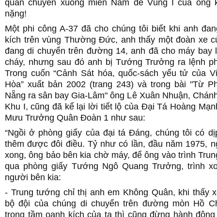
quân chuyển xuống miền Nam để Vùng I của ông k
nặng!
Một phi công A-37 đã cho chúng tôi biết khi anh đa
kích trên vùng Thường Đức, anh thấy một đoàn xe 
đang di chuyển trên đường 14, anh đã cho máy bay 
cháy, nhưng sau đó anh bị Tướng Trưởng ra lệnh ph
Trong cuốn “Cảnh Sát hóa, quốc-sách yểu tử của 
Hòa” xuất bản 2002 (trang 243) và trong bài "Từ P
Nẵng ra sân bay Gia-Lâm" ông Lê Xuân Nhuận, Chán
Khu I, cũng đã kể lại lời tiết lộ của Đại Tá Hoàng M
Mưu Trưởng Quân Đoàn 1 như sau:
“Ngồi ở phòng giấy của đại tá Đáng, chúng tôi có d
thêm được đôi điều. Tỷ như có lần, đầu năm 1975, n
xong, ông bảo bên kia chờ máy, để ông vào trình Tr
qua phòng giấy Tướng Ngô Quang Trưởng, trình xon
người bên kia:
- Trung tướng chỉ thị anh em Không Quân, khi thấy xe
bộ đội của chúng di chuyển trên đường mòn Hồ C
trong tầm oanh kích của ta thì cũng đừng hành động