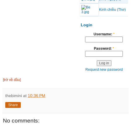
Kinh chiều (Thơ)
Login
Username:
*
Password:
*
Request new password
[trở về đầu]
thebimini
at
10:36 PM
Share
No comments: