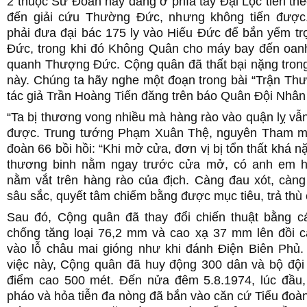
2 thuộc Sư Đoàn này đang ở phía tây Đại Lộc tiến theo 
đến giải cứu Thường Đức, nhưng không tiến được
phải đưa đại bác 175 ly vào Hiếu Đức để bắn yểm t
Đức, trong khi đó Không Quân cho máy bay đến oanh
quanh Thượng Đức. Cộng quân đã thất bại nặng trong
này. Chúng ta hãy nghe một đoạn trong bài “Trận Th
tác giả Trần Hoàng Tiến đăng trên báo Quân Đội Nhân
“Ta bị thương vong nhiều mà hàng rào vào quận lỵ v
được. Trung tướng Phạm Xuân Thệ, nguyên Tham m
đoàn 66 bồi hồi: “Khi mở cửa, đơn vị bị tổn thất khá n
thương binh nằm ngay trước cửa mở, có anh em h
nằm vắt trên hàng rào của địch. Càng đau xót, càng
sâu sắc, quyết tâm chiếm bằng được mục tiêu, trả thù 
Sau đó, Cộng quân đã thay đổi chiến thuật bằng 
chống tăng loại 76,2 mm và cao xạ 37 mm lên đồi c
vào lỗ châu mai gióng như khi đánh Điện Biên Phủ
việc này, Cộng quân đã huy động 300 dân và bộ đội
điểm cao 500 mét. Đến nửa đêm 5.8.1974, lúc đầu,
pháo và hỏa tiễn đa nòng đã bắn vào căn cứ Tiểu đo