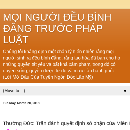
MỌI NGƯỜI ĐỀU BÌNH
ĐẲNG TRƯỚC PHÁP
LUẬT
Chúng tôi khẳng định một chân lý hiển nhiên rằng mọi
người sinh ra đều bình đẳng, rằng tạo hóa đã ban cho họ
những quyền tất yếu và bất khả xâm phạm, trong đó có
quyền sống, quyền được tự do và mưu cầu hạnh phúc . . .
(Lời Mở Đầu Của Tuyên Ngôn Độc Lập Mỹ)
▼
Tuesday, March 20, 2018
Thường Đức: Trận đánh quyết định số phận của Miền