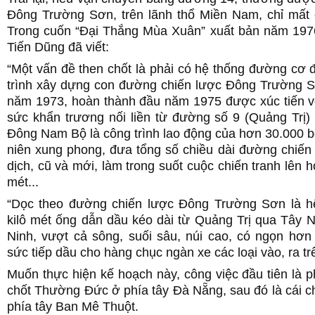
Đông Trường Sơn, trên lãnh thổ Miền Nam, chỉ mất 
Trong cuốn “Đại Thắng Mùa Xuân” xuất bản năm 19
Tiến Dũng đã viết:
“Một vấn đề then chốt là phải có hệ thống đường cơ 
trình xây dựng con đường chiến lược Đông Trường S
năm 1973, hoàn thành đầu năm 1975 được xúc tiến vớ
sức khẩn trương nối liền từ đường số 9 (Quảng Trị)
Đông Nam Bộ là công trình lao động của hơn 30.000 b
niên xung phong, đưa tổng số chiều dài đường chiến
dịch, cũ và mới, làm trong suốt cuộc chiến tranh lên h
mét...
“Dọc theo đường chiến lược Đông Trường Sơn là h
kilô mét ống dẫn dầu kéo dài từ Quảng Trị qua Tây 
Ninh, vượt cả sông, suối sâu, núi cao, có ngọn hơn
sức tiếp dầu cho hàng chục ngàn xe các loại vào, ra tr
Muốn thực hiện kế hoạch này, công việc đầu tiên là p
chốt Thường Đức ở phía tây Đà Nẵng, sau đó là cái 
phía tây Ban Mê Thuột.