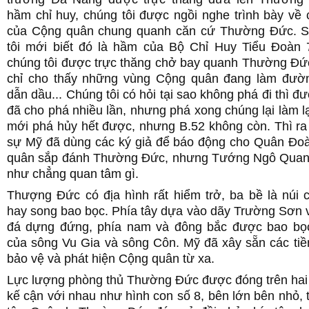
hầm chỉ huy, chúng tôi được ngồi nghe trình bày về
của Cộng quân chung quanh căn cứ Thường Đức. S
tôi mới biết đó là hầm của Bộ Chỉ Huy Tiểu Đoàn 7
chúng tôi được trực thăng chở bay quanh Thường Đứ
chỉ cho thấy những vùng Cộng quân đang làm đườ
dẫn dầu... Chúng tôi có hỏi tại sao không phá đi thì đư
đã cho phá nhiều lần, nhưng phá xong chúng lại làm lạ
mới phá hủy hết được, nhưng B.52 không còn. Thì ra
sự Mỹ đã dùng các ký giả để báo động cho Quân Đoà
quân sắp đánh Thường Đức, nhưng Tướng Ngô Quan
như chẳng quan tâm gì.
Thượng Đức có địa hình rất hiểm trở, ba bề là núi 
hay song bao bọc. Phía tây dựa vào dãy Trường Sơn 
đá dựng đứng, phía nam và đông bắc được bao bọ
của sông Vu Gia và sông Côn. Mỹ đã xây sẵn các tiề
bảo vệ và phát hiện Cộng quân từ xa.
Lực lượng phòng thủ Thường Đức được đóng trên hai n
kế cận với nhau như hình con số 8, bên lớn bên nhỏ,