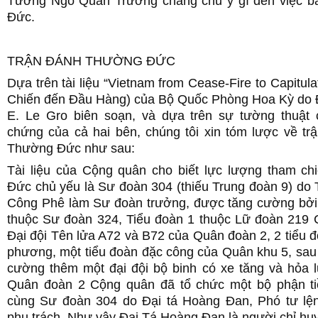
Tướng Ngô Quan Trưởng chẳng chủ ý gì đến việc 
Đức.
TRẬN ĐÁNH THƯỜNG ĐỨC
Dựa trên tài liệu “Vietnam from Cease-Fire to Capitula
Chiến đến Đầu Hàng) của Bộ Quốc Phòng Hoa Kỳ do Đ
E. Le Gro biên soạn, và dựa trên sự tường thuật
chứng của cả hai bên, chúng tôi xin tóm lược về tr
Thường Đức như sau:
Tài liệu của Cộng quân cho biết lực lượng tham c
Đức chủ yếu là Sư đoàn 304 (thiếu Trung đoàn 9) do
Công Phê làm Sư đoàn trưởng, được tăng cường bởi
thuộc Sư đoàn 324, Tiểu đoàn 1 thuộc Lữ đoàn 219 C
Đại đội Tên lửa A72 và B72 của Quân đoàn 2, 2 tiểu đ
phương, một tiểu đoàn đặc công của Quân khu 5, sau
cường thêm một đại đội bộ binh có xe tăng và hỏa l
Quân đoàn 2 Cộng quân đã tổ chức một bộ phận t
cùng Sư đoàn 304 do Đại tá Hoàng Đan, Phó tư l
phụ trách. Như vậy Đại Tá Hoàng Đan là người chỉ huy