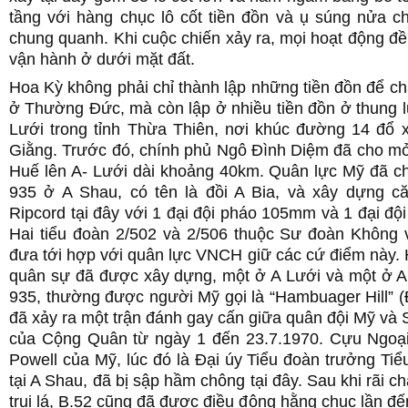
tầng với hàng chục lô cốt tiền đồn và ụ súng nửa c
chung quanh. Khi cuộc chiến xảy ra, mọi hoạt động đ
vận hành ở dưới mặt đất.
Hoa Kỳ không phải chỉ thành lập những tiền đồn để 
ở Thường Đức, mà còn lập ở nhiều tiền đồn ở thung 
Lưới trong tỉnh Thừa Thiên, nơi khúc đường 14 đổ 
Giằng. Trước đó, chính phủ Ngô Đình Diệm đã cho m
Huế lên A- Lưới dài khoảng 40km. Quân lực Mỹ đã c
935 ở A Shau, có tên là đồi A Bia, và xây dựng c
Ripcord tại đây với 1 đại đội pháo 105mm và 1 đại độ
Hai tiểu đoàn 2/502 và 2/506 thuộc Sư đoàn Không
đưa tới hợp với quân lực VNCH giữ các cứ điểm này. 
quân sự đã được xây dựng, một ở A Lưới và một ở A 
935, thường được người Mỹ gọi là “Hambuager Hill” (
đã xảy ra một trận đánh gay cấn giữa quân đội Mỹ v
của Cộng Quân từ ngày 1 đến 23.7.1970. Cựu Ngoại
Powell của Mỹ, lúc đó là Đại úy Tiểu đoàn trưởng Ti
tại A Shau, đã bị sập hầm chông tại đây. Sau khi rãi c
trụi lá, B.52 cũng đã được điều động hằng chục lần đế