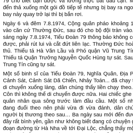
79 cho biết đạn dược và lương thực bắt đầu cạn. M
đến thả xuống một gói đồ tiếp tế nhưng bị bay ra ng
bay này quay trở lại thì bị bắn rơi.
Ngày 6 và đêm 7.8.1974, Cộng quân pháo khoảng 1
vào căn cứ Thường Đức, sau đó cho bộ đội tràn vào.
sáng ngày 7.8.1974, Tiểu Đoàn 79 thông báo không c
được, phải rút lui và cắt đứt liên lạc. Thường Đức hoà
thủ. Thiếu tá Hà Văn Lầu và Phó quận Vũ Trung Tín
Thiếu tá Quận Trưởng Nguyễn Quốc Hùng tự sát. Sau
Trung Tín cũng tự sát.
Một số binh sĩ của Tiểu Đoàn 79, Nghĩa Quân, Địa
Cảnh Sát, Cảnh Sát Dã Chiến, Nhảy Toán... đã chạ
di chuyển xuống làng, dân chúng thấy liền chạy theo.
Côn thì không thể di chuyển được nữa. Hai chiếc ghe
quân nhân qua sông trước làm đầu cầu. Một số 
đang đuổi theo nên phải vừa đi vừa đánh, dân chú
người bị thương theo sau… Ba ngày sau mới đến đ
đây rất bình yên, gần như không biết đang có chuyện g
đoạn đường từ Hà Nha về tới Đại Lộc, chẳng thấy mộ