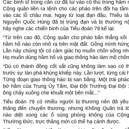
Các binh sĩ trong căn cứ đã lui vào cố thủ trong hầm
Cộng quân liền ra lệnh cho các pháo trên đồi hạ tầ
vào các lỗ châu mai. Ngay từ loạt đạn đầu, Thiếu t
Nguyễn Quốc Hùng đã bị trúng đạn và bị thương n
hãy nghe các chiến binh của Tiểu đoàn 79 kể lại:
“Từ trên cao độ, Cộng quân cho pháo bắn thẳng xối 
hầm hố nào còn nhô ra trên mặt đất. Gồng mình hứng 
Lần này chúng tôi có cảm giác họ muốn chôn sống nhữ
Họ muốn dùng hầm hố và giao thông hào làm mồ chôn
“Dù có thành đồng cốt sắt cũng không làm sao có t
trước sự tàn phá khủng khiếp này. Lần lượt, từng cái h
Từng đoạn giao thông hào bị san bằng. Một trái phá
bờ hầm của Trung Úy Tẩm, Đại Đội Trưởng Đại Đội 
ông chảy xuống che khuất một bên mắt...”
Tiểu đoàn 79 có nhiều người bị thương nên đã yêu
thăng đến chuyển thương, nhưng Không Quân trả lời
nào diệt xong các ổ súng phòng không của Cộn
Thường Đức, trực thăng mới có thể hạ cánh được.