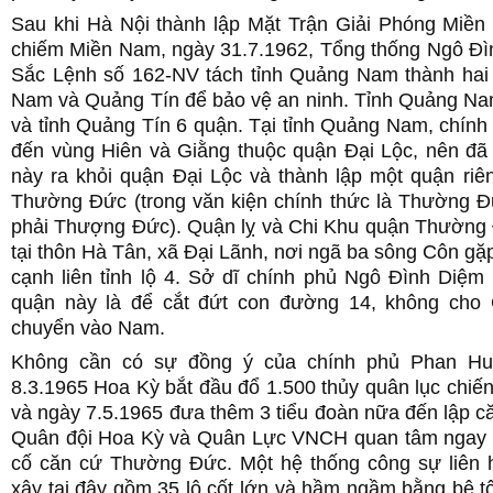
Sau khi Hà Nội thành lập Mặt Trận Giải Phóng Miề
chiếm Miền Nam, ngày 31.7.1962, Tổng thống Ngô Đì
Sắc Lệnh số 162-NV tách tỉnh Quảng Nam thành hai 
Nam và Quảng Tín để bảo vệ an ninh. Tỉnh Quảng N
và tỉnh Quảng Tín 6 quận. Tại tỉnh Quảng Nam, chín
đến vùng Hiên và Giằng thuộc quận Đại Lộc, nên đã 
này ra khỏi quận Đại Lộc và thành lập một quận riê
Thường Đức (trong văn kiện chính thức là Thường 
phải Thượng Đức). Quận lỵ và Chi Khu quận Thường
tại thôn Hà Tân, xã Đại Lãnh, nơi ngã ba sông Côn gă
cạnh liên tỉnh lộ 4. Sở dĩ chính phủ Ngô Đình Diệm
quận này là để cắt đứt con đường 14, không cho
chuyển vào Nam.
Không cần có sự đồng ý của chính phủ Phan Hu
8.3.1965 Hoa Kỳ bắt đầu đổ 1.500 thủy quân lục chi
và ngày 7.5.1965 đưa thêm 3 tiểu đoàn nữa đến lập c
Quân đội Hoa Kỳ và Quân Lực VNCH quan tâm ngay 
cố căn cứ Thường Đức. Một hệ thống công sự liên
xây tại đây gồm 35 lô cốt lớn và hầm ngầm bằng bê tô