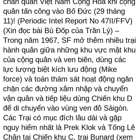
chân quân Việt Nam Cộng Hoà khi cộng
quân tấn công vào Bố Đức (29 tháng
11)! ​(Periodic Intel Report No 47II/FFV) ​
(Xin đọc bài Bù Đốp của Trần Lý) –
Trong năm 1967, SF mở thêm nhiều trại
hành quân giữa những khu vực mật khu
của cộng quân và ven biên, dùng các
lực lượng biệt kích lưu động (Mike
force) và toán thám sát hoạt động ngăn
chặn các đường xâm nhập và chuyển
vận quân và tiếp liệu dùng Chiến khu D
để di chuyển vào vùng ven đô Sàigòn.
Các Trại có mục đích lâu dài và gặp
nguy hiểm nhất là Prek Klok và Tống Lê
Chân tại Chiến khu C, trại Bunard (xem