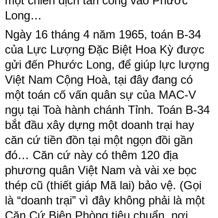
một chiến dịch tấn công vào Phước
Long…
Ngày 16 tháng 4 năm 1965, toán B-34
của Lực Lượng Đặc Biệt Hoa Kỳ được
gửi đến Phước Long, để giúp lực lượng
Việt Nam Cộng Hoà, tại đây đang có
một toán cố vấn quân sự của MAC-V
ngụ tại Toà hành chánh Tỉnh. Toán B-34
bắt đầu xây dựng một doanh trại hay
căn cứ tiền đồn tại một ngọn đồi gần
đó… Căn cứ này có thêm 120 địa
phương quân Việt Nam và vài xe bọc
thép cũ (thiết giáp Mã lai) bảo vệ. (Gọi
là “doanh trại” vì đây không phải là một
Căn Cứ Biên Phòng tiêu chuẩn, nơi