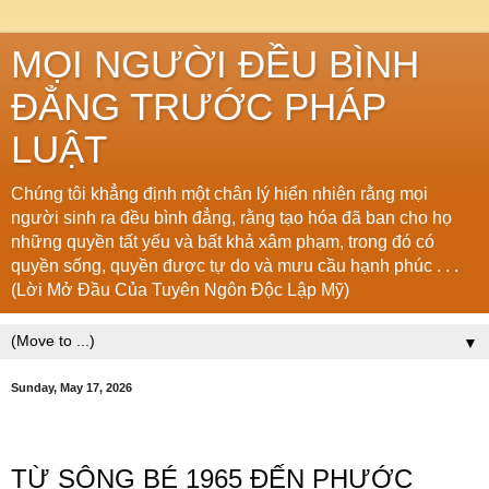
MỌI NGƯỜI ĐỀU BÌNH
ĐẲNG TRƯỚC PHÁP
LUẬT
Chúng tôi khẳng định một chân lý hiển nhiên rằng mọi
người sinh ra đều bình đẳng, rằng tạo hóa đã ban cho họ
những quyền tất yếu và bất khả xâm phạm, trong đó có
quyền sống, quyền được tự do và mưu cầu hạnh phúc . . .
(Lời Mở Đầu Của Tuyên Ngôn Độc Lập Mỹ)
▼
Sunday, May 17, 2026
TỪ SÔNG BÉ 1965 ĐẾN PHƯỚC