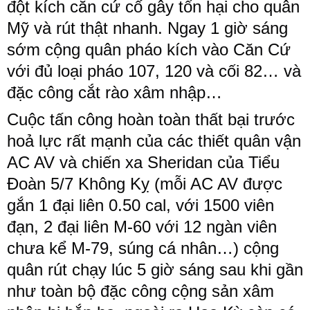
đột kích căn cứ cố gây tổn hại cho quân
Mỹ và rút thật nhanh. Ngay 1 giờ sáng
sớm cộng quân pháo kích vào Căn Cứ
với đủ loại pháo 107, 120 và cối 82… và
đặc công cắt rào xâm nhập…
Cuộc tấn công hoàn toàn thất bại trước
hoả lực rất mạnh của các thiết quân vận
AC AV và chiến xa Sheridan của Tiểu
Đoàn 5/7 Không Kỵ (mỗi AC AV được
gắn 1 đại liên 0.50 cal, với 1500 viên
đạn, 2 đại liên M-60 với 12 ngàn viên
chưa kể M-79, súng cá nhân…) cộng
quân rút chạy lúc 5 giờ sáng sau khi gần
như toàn bộ đặc công cộng sản xâm