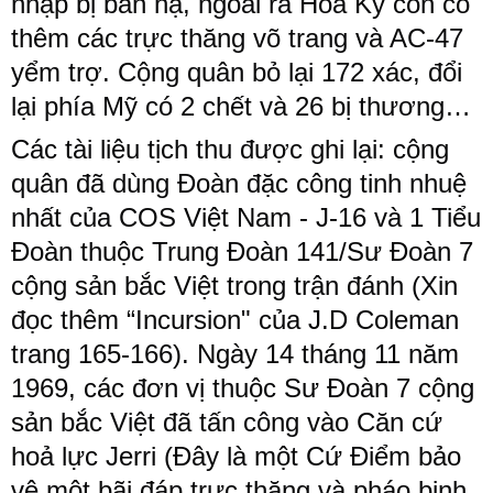
nhập bị bắn hạ, ngoài ra Hoa Kỳ còn có
thêm các trực thăng võ trang và AC-47
yểm trợ. Cộng quân bỏ lại 172 xác, đổi
lại phía Mỹ có 2 chết và 26 bị thương…
Các tài liệu tịch thu được ghi lại: cộng
quân đã dùng Đoàn đặc công tinh nhuệ
nhất của COS Việt Nam - J-16 và 1 Tiểu
Đoàn thuộc Trung Đoàn 141/Sư Đoàn 7
cộng sản bắc Việt trong trận đánh (Xin
đọc thêm “Incursion" của J.D Coleman
trang 165-166). Ngày 14 tháng 11 năm
1969, các đơn vị thuộc Sư Đoàn 7 cộng
sản bắc Việt đã tấn công vào Căn cứ
hoả lực Jerri (Đây là một Cứ Điểm bảo
vệ một bãi đáp trực thăng và pháo binh,