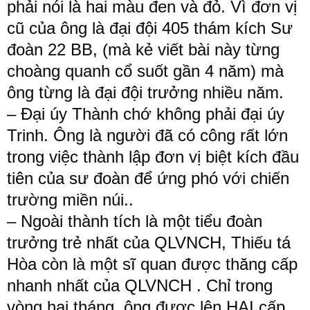
phải nói là hai màu đen và đỏ. Vì đơn vị 
cũ của ông là đại đội 405 thám kích Sư 
đoàn 22 BB, (mà kẻ viết bài này từng 
choàng quanh cổ suốt gần 4 năm) mà 
ông từng là đại đội trưởng nhiều năm.
– Đại úy Thành chớ không phải đại úy 
Trinh. Ông là người đã có công rất lớn 
trong việc thành lập đơn vị biệt kích đầu 
tiên của sư đoàn để ứng phó với chiến 
trường miền núi..
– Ngoài thành tích là một tiểu đoàn 
trưởng trẻ nhất của QLVNCH, Thiếu tá 
Hòa còn là một sĩ quan được thăng cấp 
nhanh nhất của QLVNCH . Chỉ trong 
vòng hai tháng, ông được lên HAI cấp . 