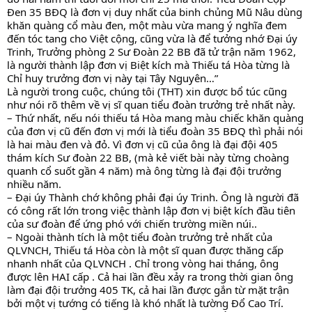
Đen 35 BĐQ là đơn vị duy nhất của binh chủng Mũ Nâu dùng 
khăn quàng cổ màu đen, một màu vừa mang ý nghĩa đem 
đến tóc tang cho Việt cộng, cũng vừa là để tưởng nhớ Đại úy 
Trinh, Trưởng phòng 2 Sư Đoàn 22 BB đã tử trận năm 1962, 
là người thành lập đơn vị Biệt kích mà Thiếu tá Hòa từng là 
Chỉ huy trưởng đơn vị này tại Tây Nguyên…”
Là người trong cuộc, chúng tôi (THT) xin được bổ túc cũng 
như nói rõ thêm về vị sĩ quan tiểu đoàn trưởng trẻ nhất này.
– Thứ nhất, nếu nói thiếu tá Hòa mang màu chiếc khăn quàng 
của đơn vị cũ đến đơn vị mới là tiểu đoàn 35 BĐQ thì phải nói 
là hai màu đen và đỏ. Vì đơn vị cũ của ông là đại đội 405 
thám kích Sư đoàn 22 BB, (mà kẻ viết bài này từng choàng 
quanh cổ suốt gần 4 năm) mà ông từng là đại đội trưởng 
nhiều năm.
– Đại úy Thành chớ không phải đại úy Trinh. Ông là người đã 
có công rất lớn trong việc thành lập đơn vị biệt kích đầu tiên 
của sư đoàn để ứng phó với chiến trường miền núi..
– Ngoài thành tích là một tiểu đoàn trưởng trẻ nhất của 
QLVNCH, Thiếu tá Hòa còn là một sĩ quan được thăng cấp 
nhanh nhất của QLVNCH . Chỉ trong vòng hai tháng, ông 
được lên HAI cấp . Cả hai lần đều xảy ra trong thời gian ông 
làm đại đội trưởng 405 TK, cả hai lần được gắn từ mặt trận 
bởi một vị tướng có tiếng là khó nhất là tường Đổ Cao Trí.