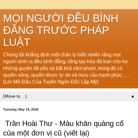
MỌI NGƯỜI ĐỀU BÌNH
ĐẲNG TRƯỚC PHÁP
LUẬT
Chúng tôi khẳng định một chân lý hiển nhiên rằng mọi
người sinh ra đều bình đẳng, rằng tạo hóa đã ban cho họ
những quyền tất yếu và bất khả xâm phạm, trong đó có
quyền sống, quyền được tự do và mưu cầu hạnh phúc . . .
(Lời Mở Đầu Của Tuyên Ngôn Độc Lập Mỹ)
▼
Tuesday, May 19, 2026
Trần Hoài Thư - Màu khăn quàng cổ 
của một đơn vị cũ (viết lại)