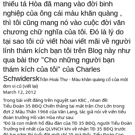
thiếu tá Hòa đã mang vào đời binh 
nghiệp của ông cái màu khăn quàng , 
thì tôi cũng mang nó vào cuộc đời văn 
chương chữ nghĩa của tôi. Đó là lý do 
tại sao tôi cứ viết hòai viết mãi về người 
lính thám kích bạn tôi trên Blog này như 
qua bài thơ "Cho những người bạn 
thám kích của tôi" của Charles 
Schwidersk
Trần Hoài Thư - Màu khăn quàng cổ của một 
đơn vị cũ (viết lại)
March 12, 2012 
Trong bài viết đăng trên nguyệt san KBC , nhan đề:
Tiểu Đoàn 35 BĐQ Chiến thắng tại mặt trận Chợ Lớn trong 
đợt 2 Mậu Thân 1968 của Văn Lang, tác giả nói về viên tiểu 
đoàn trưởng Hồ văn Hòa như sau:
“Đó là con mãnh hổ đầu đàn của TĐ 35 BĐQ, người Tiểu Đoàn 
Trưởng trẻ nhất của QLVNCH khi về nhận TĐ 35 BĐQ trước 
đó hai năm thì tuổi đời mới chỉ 25 mà thôi. Tiểu Đoàn Cọp 