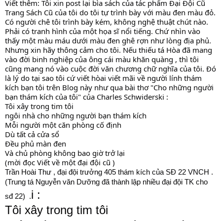
Viết thêm: Tôi xin post lại bìa sách của tác phẩm Đại Đội Cũ 
Trang Sách Cũ của tôi do tôi tự trình bày với màu đen màu đỏ. 
Có người chê tôi trình bày kém, không nghệ thuật chút nào. 
Phải có tranh hình của một họa sĩ nổi tiếng. Chứ nhìn vào 
thấy một màu máu dưới màu đen ghê rợn như lòng địa phủ. 
Nhưng xin hãy thông cảm cho tôi. Nếu thiếu tá Hòa đã mang 
vào đời binh nghiệp của ông cái màu khăn quàng , thì tôi 
cũng mang nó vào cuộc đời văn chương chữ nghĩa của tôi. Đó 
là lý do tại sao tôi cứ viết hòai viết mãi về người lính thám 
kích bạn tôi trên Blog này như qua bài thơ "Cho những người 
bạn thám kích của tôi" của Charles Schwiderski :
Tôi xây trong tim tôi
ngôi nhà cho những người bạn thám kích
Mỗi người một căn phòng cố định
Dù tất cả cửa sổ
Đều phủ màn đen
Và chủ phòng không bao giờ trở lại
(mời đọc Viết về một đại đội cũ )
Trần Hoài Thư , đại đội trưởng 405 thám kích của SĐ 22 VNCH . 
(Trung tá Nguyễn văn Dưỡng đã thành lập nhiều đại đội TK cho 
i :
sđ 22)  .
Tôi xây trong tim tôi