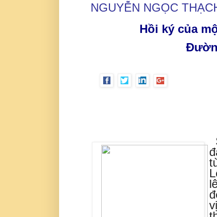
NGUYỄN NGỌC THẠC
Hồi ký của m
Đườn
đ
t
L
l
đ
v
t