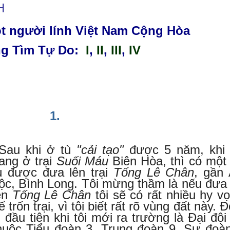
H
ột người lính Việt Nam Cộng Hòa
g Tìm Tự Do:
I
,
II
,
III
,
IV
1.
Sau khi ở tù
"cải tạo"
được 5 năm, khi 
ang ở trại
Suối Máu
Biên Hòa, thì có một
ù được đưa lên trại
Tống Lê Chân
, gần
ộc, Bình Long. Tôi mừng thầm là nếu đưa 
ên
Tống Lê Chân
tôi sẽ có rất nhiều hy v
ể trốn trại, vì tôi biết rất rõ vùng đất này. 
ị đầu tiên khi tôi mới ra trường là Đại đội
huộc Tiểu đoàn 3, Trung đoàn 9, Sư đoà