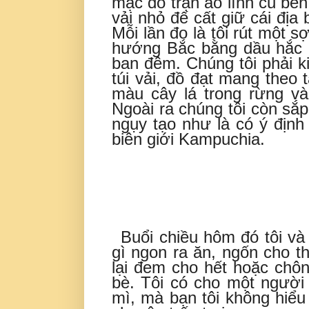
mặc đồ trận áo lính cũ bên
vải nhỏ đế cất giữ cái địa
Mỗi lần đo là tôi rút một s
hướng Bắc bằng dầu hắc n
ban đêm. Chúng tôi phải k
túi vải, đồ đạt mang theo 
màu cây lá trong rừng v
Ngoài ra chúng tôi còn sắp 
ngụy tạo như là có ý định
biên giới Kampuchia.
Buổi chiều hôm đó tôi v
gì ngon ra ăn, ngốn cho th
lại đem cho hết hoặc chô
bè. Tôi có cho một người
mì, mà bạn tôi không hiểu 