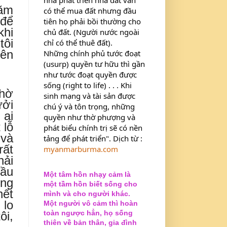
năm
có thể mua đất nhưng đầu 
 để
tiên họ phải bồi thường cho 
khi
chủ đất. (Người nước ngoài 
tôi
chỉ có thể thuê đất).
nên
Những chính phủ tước đoạt 
(usurp) quyền tư hữu thì gần 
như tước đoạt quyền được 
sống (right to life) . . . Khi 
chờ
sinh mạng và tài sản được 
ưởi
chú ý và tôn trọng, những 
 ai
quyền như thờ phượng và 
 lỗ
phát biểu chính trị sẽ có nền 
 và
tảng để phát triển". Dịch từ : 
rất
myanmarburma.com
hải
đầu
Một tâm hồn nhạy cảm là
úng
một tầm hồn biết sống cho
hết
mình và cho người khác.
 lo
Một người vô cảm thì hoàn
toàn ngược hẳn, họ sống
ôi,
thiên về bản thân, gia đình