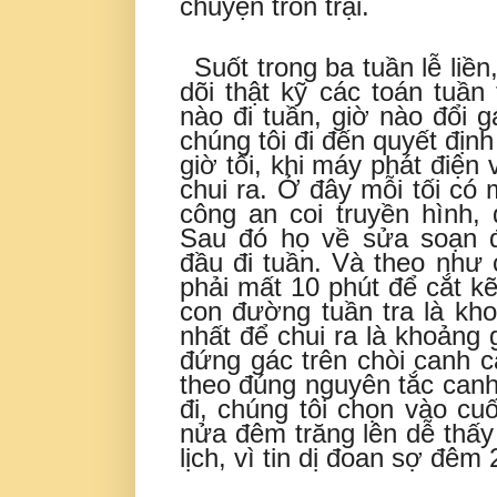
chuyện trốn trại.
Suốt trong ba tuần lễ liền
dõi thật kỹ các toán tuần
nào đi tuần, giờ nào đổi g
chúng tôi đi đến quyết định
giờ tối, khi máy phát điện 
chui ra. Ở đây mỗi tối có
công an coi truyền hình, 
Sau đó họ về sửa soạn đ
đầu đi tuần. Và theo như 
phải mất 10 phút để cắt k
con đường tuần tra là kho
nhất để chui ra là khoảng 
đứng gác trên chòi canh c
theo đúng nguyên tắc canh
đi, chúng tôi chọn vào cuối
nửa đêm trăng lên dễ thấy
lịch, vì tin dị đoan sợ đêm 