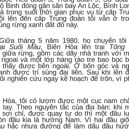
ộ Binh đóng gần sân bay An Lộc, Bình Lo
à trong suốt thời gian phục vụ từ cấp Tr
ội lên đến cấp Trung đoàn tôi vẫn ở tr
ùng rừng xanh đất đỏ này.
Giữa tháng 5 năm 1980, họ chuyển tôi
rại
Suối Máu
, Biên Hòa lên trại
Tống 
 ở giữa rừng, gồm các dãy nhà tranh với 
 ngoai và một lớp hàng rào tre bao bọc 
n thấy được bên ngoài. Ở bốn góc và n
anh được trí súng đại liên. Sau khi lên 
tôi nghiên cứu ngay kế hoạch để trốn, vì p
n Hòa, tôi có lượm được một cục nam c
 tay. Theo nguyên tắc của địa bàn: khi 
 sợi chỉ, được quay tự do thì một đầu l
òn đầu kia là hướng Nam. Vì hai đầu gi
dầu hắc nhựa đường để làm dấu đầu hư