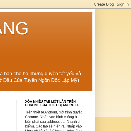
ẲNG
đã ban cho họ những quyền tất yếu và
 Mở Đầu Của Tuyên Ngôn Độc Lập Mỹ)
XÓA NHIỀU TAB MỘT LẦN TRÊN
CHROME CỦA THIẾT BỊ ANDROID.
Trên thiết bị Android, mở trình duyệt
Chrome. Nhấp vào hình vuông ở
bên phải của address bar (thanh tìm
kiếm). Các tab sẽ hiện ra. Nhấp vào