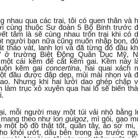
g nhau qua các trại, tôi có quen thân và 
i cùng thuộc Sư đoàn 5 Bộ Binh trước 
t tâm là sẽ cùng nhau trốn trại khi có d
ột người bạn nữa cũng muốn nhập bọn, đó
ất tháo vát, lanh lợi và đã từng đổ đầu k
"
ở trường Biệt Động Quân Dục Mỹ, N
 một cái kềm để cắt kẽm gai. Kềm này 
cuộn kẽm gai
concertina
, hai quai xách 
một đầu được đập dẹp, mủi mài nhọn và 
 dao. Nhưng khi hai lưởi dao ghép chập 
 làm trục xỏ xuyên qua hai lổ sẽ biến th
i.
rại, mỗi người may một túi vải nhỏ bằng l
ồ mang theo như lon
guigoz
, mì gói, gạo m
o một bộ đồ thật tốt, quần tây, áo sơ mi,
cho khỏi ướt, dấu bên trong áo trước ng