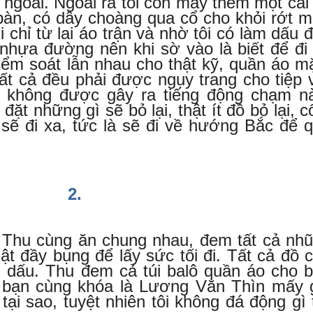
 ngoài. Ngoài ra tôi còn may thêm một cái 
 bàn, có dây choàng qua cổ cho khỏi rớt m
ợi chỉ từ lai áo trận và nhờ tôi có làm dấu 
hựa đường nên khi sờ vào là biết để đi
iểm soát lẫn nhau cho thật kỹ, quần áo m
tất cả đều phải được ngụy trang cho tiệp 
à không được gây ra tiếng động chạm n
đặt những gì sẽ bỏ lại, thật ít đồ bỏ lại, c
 sẽ đi xa, tức là sẽ đi về hướng Bắc để 
2.
à Thu cùng ăn chung nhau, đem tất cả nh
ật đầy bụng để lấy sức tối đi. Tất cả đồ 
n dấu. Thu đem cả túi balô quần áo cho 
 bạn cùng khóa là Lương Văn Thìn mấy 
tại sao, tuyệt nhiên tôi không đá động gì 