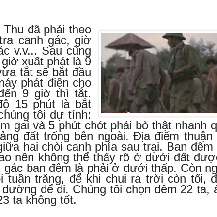
, Thu đã phải theo
 tra canh gác, giờ
ác v.v... Sau cùng
 giờ xuất phát là 9
vừa tắt sẽ bắt đầu
 máy phát điện cho
đến 9 giờ thì tắt.
ộ 15 phút là bắt
chúng tôi dự tính:
ẽm gai và 5 phút chót phải bò thật nhanh 
ảng đất trống bên ngoài. Địa điểm thuận 
giữa hai chòi canh phía sau trại. Ban đêm
ao nên không thể thấy rõ ở dưới đất đượ
 gác ban đêm là phải ở dưới thấp. Còn n
 tuần trăng, để khi chui ra trời còn tối, 
 đường để đi. Chúng tôi chọn đêm 22 ta,
23 ta không tốt.