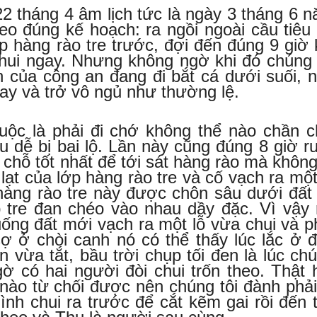
22 tháng 4 âm lịch tức là ngày 3 tháng 6 
heo đúng kế hoạch: ra ngồi ngoài cầu tiêu
ớp hàng rào tre trước, đợi đến đúng 9 giờ 
chui ngay. Nhưng không ngờ khi đó chúng 
n của công an đang đi bắt cá dưới suối, 
gay và trở vô ngủ như thường lệ.
ộc là phải đi chớ không thể nào chần 
u dễ bị bại lộ. Lần này cũng đúng 8 giờ r
là chỗ tốt nhất để tới sát hàng rào mà không
lạt của lớp hàng rào tre và cố vạch ra một
hàng rào tre này được chôn sâu dưới đất
p tre đan chéo vào nhau dầy đặc. Vì vậy 
uống đất mới vạch ra một lỗ vừa chui và p
sợ ở chòi canh nó có thể thấy lúc lắc ở 
n vừa tắt, bầu trời chụp tối đen là lúc ch
ngờ có hai người đòi chui trốn theo. Thật 
nào từ chối được nên chúng tôi đành phải
nh chui ra trước để cắt kẽm gai rồi đến t