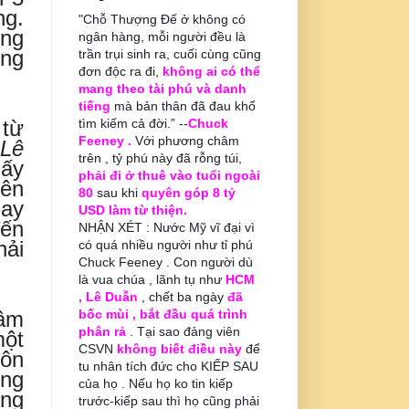
ng.
"Chỗ Thượng Đế ở không có
ung
ngân hàng, mỗi người đều là
ong
trần trụi sinh ra, cuối cùng cũng
đơn độc ra đi,
không ai có thể
mang theo tài phú và danh
tiếng
mà bản thân đã đau khổ
 từ
tìm kiếm cả đời.” --
Chuck
Feeney .
Với phương châm
Lê
trên , tỷ phú này đã rỗng túi,
mấy
phải đi ở thuê vào tuổi ngoài
bên
80
sau khi
quyên góp 8 tỷ
gay
USD làm từ thiện.
đến
NHẬN XÉT : Nước Mỹ vĩ đại vì
hải
có quá nhiều người như tỉ phú
Chuck Feeney . Con người dù
là vua chúa , lãnh tụ như
HCM
, Lê Duẫn
, chết ba ngày
đã
hâm
bốc mùi , bắt đầu quá trình
phân rả
. Tại sao đảng viên
một
CSVN
không biết điều này
để
uôn
tu nhân tích đức cho KIẾP SAU
ống
của họ . Nếu họ ko tin kiếp
ớng
trước-kiếp sau thì họ cũng phải