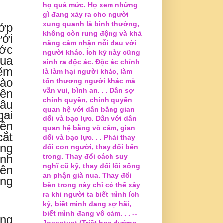
họ quá mức. Họ xem những
gì đang xảy ra cho người
xung quanh là bình thường,
lớp
không còn rung động và khả
ưới
năng cảm nhận nỗi đau với
ước
người khác. Ích kỷ này cũng
qua
sinh ra độc ác. Độc ác chính
kẽm
là làm hại người khác, làm
rào
tổn thương người khác mà
vẫn vui, bình an. . . Dân sợ
nên
chính quyền, chính quyền
sâu
quan hệ với dân bằng gian
gai
dối và bạo lực. Dân với dân
nên
quan hệ bằng vô cảm, gian
cắt
dối và bạo lực. . . Phải thay
ông
đổi con người, thay đổi bên
anh
trong. Thay đổi cách suy
nghĩ cũ kỹ, thay đổi lối sống
lên
an phận già nua. Thay đổi
ông
bên trong này chỉ có thể xảy
ra khi người ta biết mình ích
kỷ, biết mình đang sợ hãi,
biết mình đang vô cảm. . . --
ùng
Joseptuat (Triết học đường