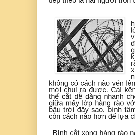
tiếp theo là hai người trốn
h
l
v
đ
g
k
r
x
n
không có cách nào vén lên 
mới chui ra được. Cái kề
thể cắt dễ dàng nhanh ch
giữa mấy lớp hàng rào với
bầu trời đầy sao, bình t
còn cách nào hơn để lựa 
Bình cắt xong hàng rào n