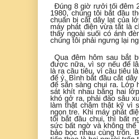
Đúng 8 giờ rưởi tối đêm 
1980, chúng tôi bắt đầu t
chuẩn bị cắt dây lạt của l
máy phát điện vừa tắt là 
thấy ngoài suối có ánh đè
chúng tôi phải ngưng lại n
Qua đêm hôm sau bắt bu
được nữa, vì sợ nếu để lâ
là ra cầu tiêu, vì cầu tiêu 
để ý. Bình bắt đầu cắt dây 
để sẵn sàng chui ra. Lớp 
sát khít nhau bằng hai lớ
khó gở ra, phải đào sâu x
làm thật chậm thật kỹ vì 
ngọn tre. Khi máy phát điệ
tôi bắt đầu chui, thì bất 
sức bất ngờ và không thể 
bảo bọc nhau cùng trốn. Bì