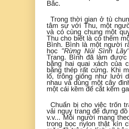
Bắc.
Trong thời gian ở tù chun
tâm sự với Thu, một ngườ
và có cùng chung một quyế
Thu cho biết là có thêm m
Bình. Bình là một người r
học
"Rừng Núi Sình Lầy
Trang. Bình đã làm được
bằng hai quai xách của 
bằng thép rất cứng. Khi 
lổ, trông giống như lưởi
nhau và dùng một cây đinh
một cái kềm để cắt kẽm ga
Chuẩn bị cho việc trốn t
vải ngụy trang để đựng đ
v.v... Mỗi người mang the
trong bọc nylon thật kín 