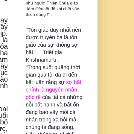
như người Thiên Chúa giáo
"làm điều tốt để khi chết vào
thiên đàng !" .
hay
đây
"Tôn giáo duy nhất nên
ịp.
được truyền bá là tôn
 là
giáo của sự không sợ
hóa
ha
hãi." --
Triết gia
làm
Krishnamurti .
này
"Trong suốt quãng thời
đục
gian qua tôi đã đi đến
vào
kết luận rằng sự
sợ hãi
ành
chính là nguyên nhân
gốc rể
của tất cả những
nỗi bất hạnh và bất ổn
oại
đang bao vây mỗi cá
uối
nhân trong xã hội mà
 bỏ
chúng ta đang sống.
ực,