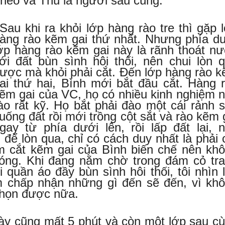
 theo và Thu là người sau cùng.
Sau khi ra khỏi lớp hàng rào tre thì gặp 
àng rào kẽm gai thứ nhất. Nhưng phía d
ớp hàng rào kẽm gai này là rãnh thoát n
ới đất bùn sình hôi thối, nên chui lòn 
ược mà khỏi phải cắt. Đến lớp hàng rào 
ai thứ hai, Bình mới bắt đầu cắt. Hàng 
ẽm gai của VC, họ có nhiều kinh nghiệm 
ào rất kỹ. Họ bắt phải đào một cái rảnh 
uống đất rồi mới trồng cột sắt và rào kẽm 
gay từ phía dưới lên, rồi lấp đất lại, 
để lòn qua, chỉ có cách duy nhất là phải 
m cắt kẽm gai của Bình biến chế nên kh
óng. Khi đang nằm chờ trong đám cỏ tr
 quần áo đầy bùn sình hôi thối, tôi nhìn 
âm chấp nhận những gì đến sẽ đến, vì kh
chọn được nữa.
ày cũng mất 5 phút và còn một lớp sau c