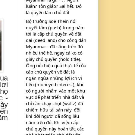
luận? Tôn giáo? Sai hết. Đó 
là quyền làm chủ đất
Bộ trưởng Soe Thein nói 
quyết tâm (push) trong năm 
tới là cấp chủ quyền về đất 
đai (deed land) cho công dân 
Myanmar-–đã sống trên đó 
nhiều thế hệ, ngay cả ko có 
giấy chủ quyền (hold title). 
Ông nói hiệu quả thực tế của 
cấp chủ quyền về đất là 
qua
ngăn ngừa những lợi ích vì 
lợi
tiền (moneyed interest), khi 
 họ
có người nhắm vào một khu 
c -
vực để phát triển nhà đất và 
gày
chỉ cần chạy chọt (waltz) đã 
chiếm hữu tài sản này, đôi 
đến
khi dời người đã sống lâu 
 âm
năm trên đó. Khi việc cấp 
chủ quyền này hoàn tất, các 
nhà phát triển nhà đất vẫn 