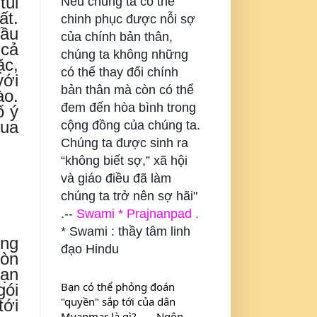
túi
Nếu chúng ta có thể
ất.
chinh phục được nỗi sợ
đầu
của chính bản thân,
 cả
chúng ta không những
ặc,
có thể thay đổi chính
với
bản thân mà còn có thể
ào.
đem đến hòa bình trong
ố ý
qua
cộng đồng của chúng ta.
Chúng ta được sinh ra
“không biết sợ,” xã hội
và giáo điều đã làm
chúng ta trở nên sợ hãi"
.--
Swami * Prajnanpad .
* Swami : thầy tâm linh
ũng
đạo Hindu
còn
bạn
Bạn có thể phỏng đoán 
gói
"quyền" sắp tới của dân 
tới
Myanmar là gì? . . . Ngôn 