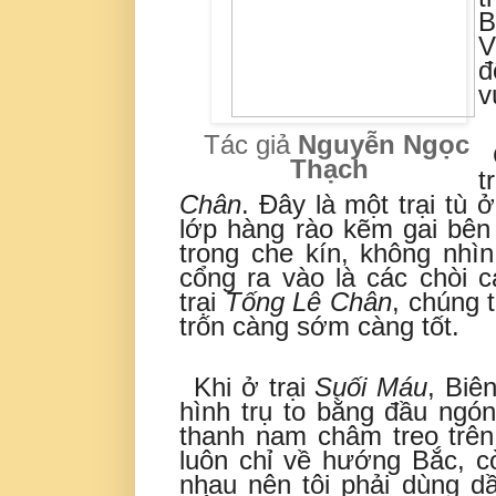
B
V
đ
v
Tác giả
Nguyễn Ngọc
Thạch
t
Chân
. Đây là một trại tù
lớp hàng rào kẽm gai bên
trong che kín, không nhì
cổng ra vào là các chòi c
trại
Tống Lê Chân
, chúng 
trốn càng sớm càng tốt.
Khi ở trại
Suối Máu
, Biê
hình trụ to bằng đầu ngón
thanh nam châm treo trên
luôn chỉ về hướng Bắc, c
nhau nên tôi phải dùng 