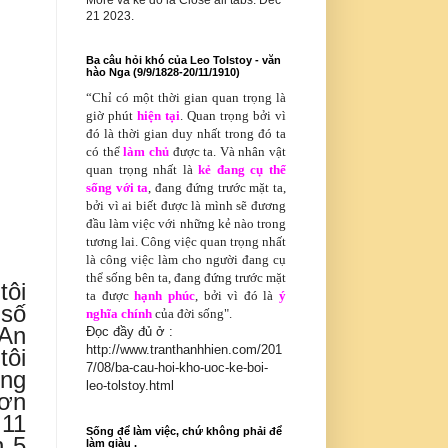
More và kế đó là Close all tabs. Dec
21 2023.
Ba câu hỏi khó của Leo Tolstoy - văn
hào Nga (9/9/1828-20/11/1910)
“Chỉ có
một thời gian quan trọng là
giờ phút
hiện tại
. Quan trọng bởi vì
đó là thời gian duy nhất trong đó ta
có thể
làm chủ
được ta. Và nhân vật
quan trọng nhất là
kẻ đang cụ thể
sống với ta
, đang đứng trước mặt ta,
bởi vì ai biết được là mình sẽ đương
đầu làm việc với những kẻ nào trong
tương lai. Công việc quan trọng nhất
là công việc làm cho người đang cụ
thể sống bên ta, đang đứng trước mặt
tôi
ta được
hạnh phúc
, bởi vì đó là
ý
 số
nghĩa chính
của đời sống".
 An
Đọc đầy đủ ở :
http://www.tranthanhhien.com/201
tôi
7/08/ba-cau-hoi-kho-uoc-ke-boi-
ọng
leo-tolstoy.html
Đơn
 11
Sống để làm việc, chứ không phải để
n 5
làm giàu .