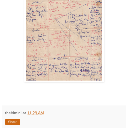
thebimini
at
11:29 AM
Share