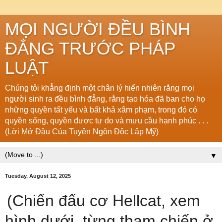
MỌI NGƯỜI ĐỀU BÌNH
ĐẲNG TRƯỚC PHÁP
LUẬT
Chúng tôi khẳng định một chân lý hiển nhiên rằng mọi
người sinh ra đều bình đẳng, rằng tạo hóa đã ban cho họ
những quyền tất yếu và bất khả xâm phạm, trong đó có
quyền sống, quyền được tự do và mưu cầu hạnh phúc . . .
(Lời Mở Đầu Của Tuyên Ngôn Độc Lập Mỹ)
▼
Tuesday, August 12, 2025
(Chiến đấu cơ
Hellcat, xem
hình dưới,
từng tham chiến ở