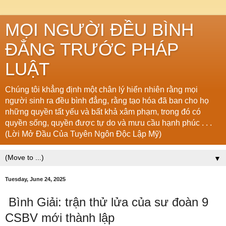
MỌI NGƯỜI ĐỀU BÌNH
ĐẲNG TRƯỚC PHÁP
LUẬT
Chúng tôi khẳng định một chân lý hiển nhiên rằng mọi
người sinh ra đều bình đẳng, rằng tạo hóa đã ban cho họ
những quyền tất yếu và bất khả xâm phạm, trong đó có
quyền sống, quyền được tự do và mưu cầu hạnh phúc . . .
(Lời Mở Đầu Của Tuyên Ngôn Độc Lập Mỹ)
▼
Tuesday, June 24, 2025
Bình Giải: trận thử lửa của sư đoàn 9
CSBV mới thành lập