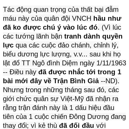
Tác động quan trọng của thất bại đẫm
máu này c
ủa quân đội VNCH
hầu như
đã ko được chú ý vào lúc đó
. (Vì lúc
các tướng lãnh bận
tranh dành quyền
lực
qua các cuộc đảo chánh, chỉnh lý,
biểu dương lực lượng, v.v... sau khi họ
lật đổ TT Ngô đình Diệm ngày 1/11/1963
-- Điều này
đã được nhắc tới trong 1
bài mới đây về Trận Bình Giả
--ND).
Nhưng trong những tháng sau đó, các
giới chức quân sự Việt-Mỹ đã nhận ra
rằng trận đánh này là 1 dấu hiệu đầu
tiên của 1 cuộc chiến Đông Dương đang
thay đổi; vì kẻ thù
đã đối đầu
với