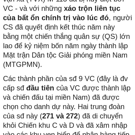
VC - và với những
xáo trộn liên tục
của bất ổn chính trị vào lúc đó
, người
CS đã quyết định kết thúc năm này
bằng một chiến thắng quân sự (QS) lớn
lao để kỷ niệm bốn năm ngày thành lập
Mặt trận Dân tộc Giải phóng miền Nam
(MTGPMN).
Các thành phần của sđ 9 VC (đây là đv
cấp sđ
đầu tiên
của VC được thành lập
và chiến đấu tại miền Nam) đã được
chọn cho danh dự này. Hai trung đoàn
của sđ này (
271 và 272
) đã di chuyển
khỏi Chiến khu C và D và đã xâm nhập
vào các khu ven biển để nhận hàng tiếp