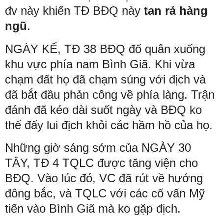
đv này khiến TĐ BĐQ này
tan rả hàng
ngũ
.
NGÀY KẾ, TĐ 38 BĐQ đổ quân xuống
khu vực phía nam Bình Giã. Khi vừa
chạm đất họ đã chạm súng với địch và
đã bắt đầu phản công về phía làng. Trận
đánh đã kéo dài suốt ngày và BĐQ ko
thể đẩy lui địch khỏi các hầm hồ của họ.
Những giờ sáng sớm của NGÀY 30
TÂY, TĐ 4 TQLC được tăng viện cho
BĐQ. Vào lúc đó, VC đã rút về hướng
đông bắc, và TQLC với các cố vấn Mỹ
tiến vào Bình Giã mà ko gặp địch.