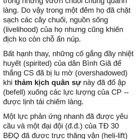
trong những vườn chuối chung quanh
làng. Do vậy trong một đêm họ đã chặt
sạch các cây chuối, nguồn sống
(livelihood) của họ nhưng cũng khiến
địch ko còn chỗ ẩn núp.
Bất hạnh thay, những cố gắng đầy nhiệt
huyết (spirited) của dân Bình Giã để
thắng CS đã bị lu mờ (overshadowed)
khi
thảm kịch quân sự
này đã đổ ập
(befell) xuống các lực lượng của CP --
được lịnh tái chiếm làng.
Một lực phản ứng nhanh đã được yêu
cầu và một đại đội (đ.đ.) của TĐ 30
BĐQ đã được trực thăng vận (heli-lift)