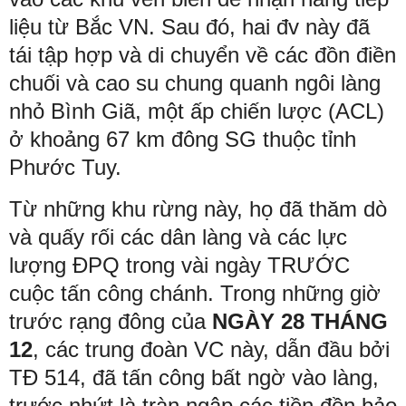
liệu từ Bắc VN. Sau đó, hai đv này đã
tái tập hợp và di chuyển về các đồn điền
chuối và cao su chung quanh ngôi làng
nhỏ Bình Giã, một ấp chiến lược (ACL)
ở khoảng 67 km đông SG thuộc tỉnh
Phước Tuy.
Từ những khu rừng này, họ đã thăm dò
và quấy rối các dân làng và các lực
lượng ĐPQ trong vài ngày TRƯỚC
cuộc tấn công chánh. Trong những giờ
trước rạng đông của
NGÀY 28 THÁNG
12
, các trung đoàn VC này, dẫn đầu bởi
TĐ 514, đã tấn công bất ngờ vào làng,
trước nhứt là tràn ngập các tiền đồn bảo