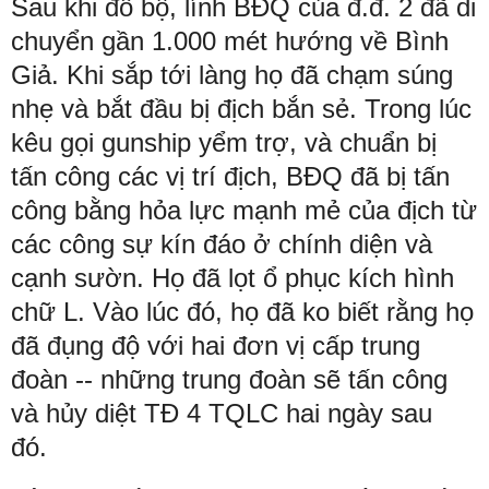
Sau khi đổ bộ, lính BĐQ của đ.đ. 2 đã di
chuyển gần 1.000 mét hướng về Bình
Giả. Khi sắp tới làng họ đã chạm súng
nhẹ và bắt đầu bị địch bắn sẻ. Trong lúc
kêu gọi gunship yểm trợ, và chuẩn bị
tấn công các vị trí địch, BĐQ đã bị tấn
công bằng hỏa lực mạnh mẻ của địch từ
các công sự kín đáo ở chính diện và
cạnh sườn. Họ đã lọt ổ phục kích hình
chữ L. Vào lúc đó, họ đã ko biết rằng họ
đã đụng độ với hai đơn vị cấp trung
đoàn -- những trung đoàn sẽ tấn công
và hủy diệt TĐ 4 TQLC hai ngày sau
đó.