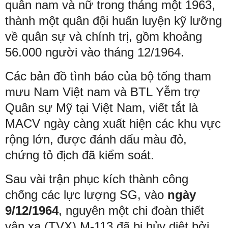
quân nam và nữ trong tháng một 1963,
thành một quân đội huấn luyện kỹ lưỡng
về quân sự và chính trị, gồm khoảng
56.000 người vào tháng 12/1964.
Các bản đồ tình báo của bộ tổng tham
mưu Nam Việt nam và BTL Yễm trợ
Quân sự Mỹ tại Việt Nam, viết tắt là
MACV ngày càng xuất hiện các khu vực
rộng lớn, được đánh dấu màu đỏ,
chứng tỏ địch đã kiểm soát.
Sau vài trận phục kích thành công
chống các lực lượng SG, vào
ngày
9/12/1964
, nguyên một chi đoàn thiết
vận xa (TVX) M-113 đã bị hủy diệt bởi