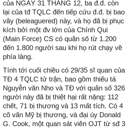
của NGÀY 31 THÁNG 12, ba đ.đ. còn
lại của tđ TQLC đến tiếp cứu đ.đ. bị bao
vây (beleaguered) này, và họ đã bị phục
kích bởi một đv lớn của Chính Qui
(Main Force) CS có quân số từ 1.200
đến 1.800 người sau khi họ rút chạy về
phía làng.
Tính tới cuối chiều có 29/35 sĩ quan của
TĐ 4 TQLC tử trận, bao gồm thiếu tá
Nguyễn văn Nho và TĐ với quân số 326
người này đã bị thiệt hại rất nặng: 112
chết, 71 bị thương và 13 mất tích. Có 4
cố vấn Mỹ bị thương, và đại úy Donald
G. Cook, một quan sát viên OJT từ sđ 3