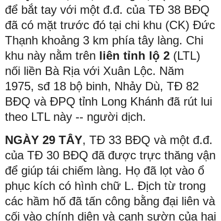
để bắt tay với một đ.đ. của TĐ 38 BĐQ
đã có mặt trước đó tại chi khu (CK) Đức
Thạnh khoảng 3 km phía tây làng. Chi
khu này nằm trên
liên tỉnh lộ 2
(LTL)
nối liền Bà Rịa với Xuân Lộc. Năm
1975, sđ 18 bộ binh, Nhảy Dù, TĐ 82
BĐQ và ĐPQ tỉnh Long Khánh đã rút lui
theo LTL này -- người dịch.
NGÀY 29 TÂY
, TĐ 33 BĐQ và một đ.đ.
của TĐ 30 BĐQ đã được trực thăng vận
để giúp tái chiếm làng. Họ đã lọt vào ổ
phục kích có hình chữ L. Địch từ trong
các hầm hố đã tấn công bằng đại liên và
cối vào chính diện và cạnh sườn của hai