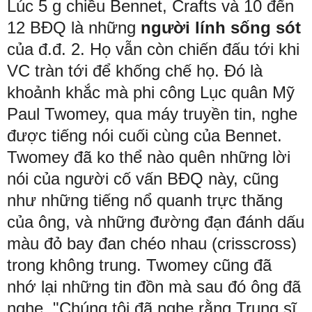
Lúc 5 g chiều Bennet, Crafts và 10 đến
12 BĐQ là những
người lính sống sót
của đ.đ. 2. Họ vẫn còn chiến đấu tới khi
VC tràn tới để khống chế họ. Đó là
khoảnh khắc mà phi công Lục quân Mỹ
Paul Twomey, qua máy truyền tin, nghe
được tiếng nói cuối cùng của Bennet.
Twomey đã ko thể nào quên những lời
nói của người cố vấn BĐQ này, cũng
như những tiếng nổ quanh trực thăng
của ông, và những đường đạn đánh dấu
màu đỏ bay đan chéo nhau (crisscross)
trong không trung. Twomey cũng đã
nhớ lại những tin đồn mà sau đó ông đã
nghe. "Chúng tôi đã nghe rằng Trung sĩ