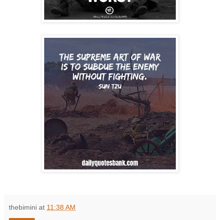
thebimini
at
11:38 AM