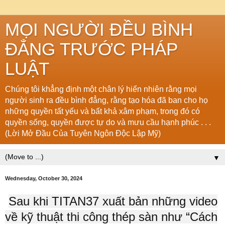
MỌI NGƯỜI ĐỀU BÌNH
ĐẲNG TRƯỚC PHÁP
LUẬT
Chúng tôi khẳng định một chân lý hiển nhiên rằng mọi
người sinh ra đều bình đẳng, rằng tạo hóa đã ban cho họ
những quyền tất yếu và bất khả xâm phạm, trong đó có
quyền sống, quyền được tự do và mưu cầu hạnh phúc . . .
(Lời Mở Đầu Của Tuyên Ngôn Độc Lập Mỹ)
▼
Wednesday, October 30, 2024
Sau khi TITAN37 xuất bản những video
về kỹ thuật thi công thép sàn như “Cách