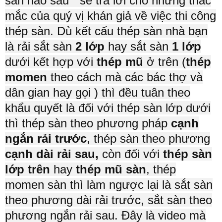
sàn nào sau “ sẽ trả lời cho những thắc
mắc của quý vị khán giả về việc thi công
thép sàn. Dù kết cấu thép sàn nhà bạn
là rải sắt sàn
2 lớp
hay sắt sàn
1 lớp
dưới kết hợp với
thép mũ
ở trên (
thép
momen
theo cách mà các bác thợ và
dân gian hay gọi ) thì đều tuân theo
khẩu quyết là đối với thép sàn lớp dưới
thì thép sàn theo phương pháp
cạnh
ngắn rải trước
, thép sàn theo phương
cạnh dài rải sau,
còn đối với
thép sàn
lớp trên
hay
thép mũ sàn
, thép
momen sàn thì làm ngược lại là sắt sàn
theo phương dài rải trước, sắt sàn theo
phương ngắn rải sau. Đây là video mà