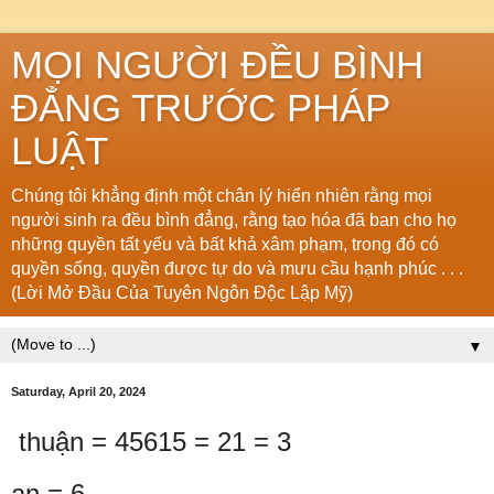
MỌI NGƯỜI ĐỀU BÌNH
ĐẲNG TRƯỚC PHÁP
LUẬT
Chúng tôi khẳng định một chân lý hiển nhiên rằng mọi
người sinh ra đều bình đẳng, rằng tạo hóa đã ban cho họ
những quyền tất yếu và bất khả xâm phạm, trong đó có
quyền sống, quyền được tự do và mưu cầu hạnh phúc . . .
(Lời Mở Đầu Của Tuyên Ngôn Độc Lập Mỹ)
▼
Saturday, April 20, 2024
thuận = 45615 = 21 = 3
an = 6