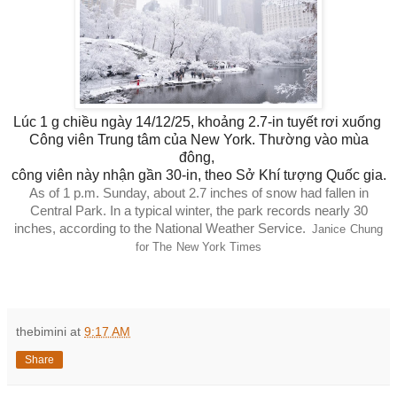
Lúc 1 g chiều ngày 14/12/25, khoảng 2.7-in tuyết rơi xuống
Công viên
Trung tâm của New York. Thường vào mùa
đông,
công viên này nhận
gần 30-in, theo Sở Khí tượng Quốc gia.
As of 1 p.m. Sunday, about 2.7 inches of snow had fallen in
Central Park. In a typical winter, the park records nearly 30
C
inches, according to the National Weather Service.
Janice Chung
r
for The New York Times
e
d
i
t
.
thebimini
at
9:17 AM
.
.
Share