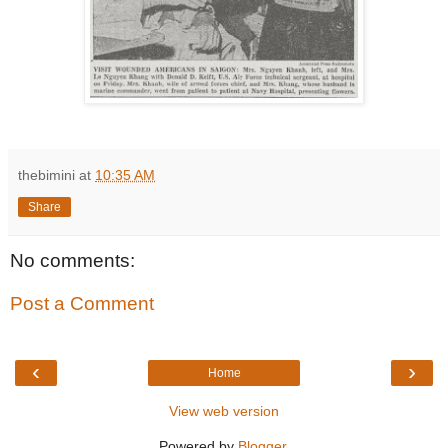
thebimini
at
10:35 AM
Share
No comments:
Post a Comment
‹
›
Home
View web version
Powered by
Blogger
.