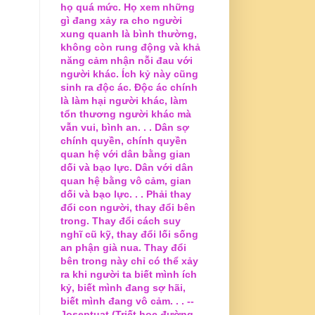
họ quá mức. Họ xem những
gì đang xảy ra cho người
xung quanh là bình thường,
không còn rung động và khả
năng cảm nhận nỗi đau với
người khác. Ích kỷ này cũng
sinh ra độc ác. Độc ác chính
là làm hại người khác, làm
tổn thương người khác mà
vẫn vui, bình an. . . Dân sợ
chính quyền, chính quyền
quan hệ với dân bằng gian
dối và bạo lực. Dân với dân
quan hệ bằng vô cảm, gian
dối và bạo lực. . . Phải thay
đổi con người, thay đổi bên
trong. Thay đổi cách suy
nghĩ cũ kỹ, thay đổi lối sống
an phận già nua. Thay đổi
bên trong này chỉ có thể xảy
ra khi người ta biết mình ích
kỷ, biết mình đang sợ hãi,
biết mình đang vô cảm. . . --
Joseptuat (Triết học đường