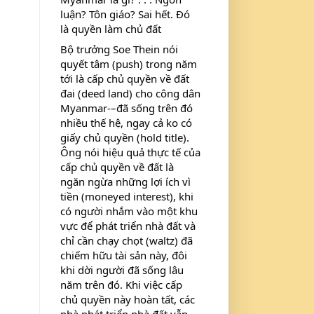
luận? Tôn giáo? Sai hết. Đó 
là quyền làm chủ đất
Bộ trưởng Soe Thein nói 
quyết tâm (push) trong năm 
tới là cấp chủ quyền về đất 
đai (deed land) cho công dân 
Myanmar-–đã sống trên đó 
nhiều thế hệ, ngay cả ko có 
giấy chủ quyền (hold title). 
Ông nói hiệu quả thực tế của 
cấp chủ quyền về đất là 
ngăn ngừa những lợi ích vì 
tiền (moneyed interest), khi 
có người nhắm vào một khu 
vực để phát triển nhà đất và 
chỉ cần chạy chọt (waltz) đã 
chiếm hữu tài sản này, đôi 
khi dời người đã sống lâu 
năm trên đó. Khi việc cấp 
chủ quyền này hoàn tất, các 
nhà phát triển nhà đất vẫn 