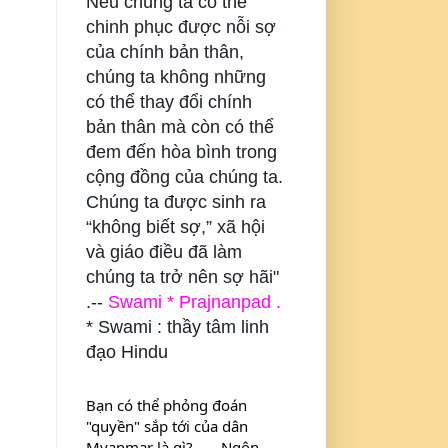
Nếu chúng ta có thể
chinh phục được nỗi sợ
của chính bản thân,
chúng ta không những
có thể thay đổi chính
bản thân mà còn có thể
đem đến hòa bình trong
cộng đồng của chúng ta.
Chúng ta được sinh ra
“không biết sợ,” xã hội
và giáo điều đã làm
chúng ta trở nên sợ hãi"
.--
Swami * Prajnanpad .
* Swami : thầy tâm linh
đạo Hindu
Bạn có thể phỏng đoán 
"quyền" sắp tới của dân 
Myanmar là gì? . . . Ngôn 