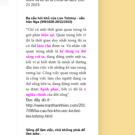
More và kế đó là Close all tabs. Dec
21 2023.
Ba câu hỏi khó của Leo Tolstoy - văn
hào Nga (9/9/1828-20/11/1910)
“Chỉ có
một thời gian quan trọng là
giờ phút
hiện tại
. Quan trọng bởi vì
đó là thời gian duy nhất trong đó ta
có thể
làm chủ
được ta. Và nhân vật
quan trọng nhất là
kẻ đang cụ thể
sống với ta
, đang đứng trước mặt ta,
bởi vì ai biết được là mình sẽ đương
đầu làm việc với những kẻ nào trong
tương lai. Công việc quan trọng nhất
là công việc làm cho người đang cụ
thể sống bên ta, đang đứng trước mặt
ta được
hạnh phúc
, bởi vì đó là
ý
nghĩa chính
của đời sống".
Đọc đầy đủ ở :
http://www.tranthanhhien.com/201
7/08/ba-cau-hoi-kho-uoc-ke-boi-
leo-tolstoy.html
Sống để làm việc, chứ không phải để
làm giàu .