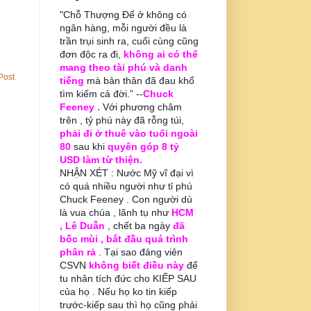
"Chỗ Thượng Đế ở không có
ngân hàng, mỗi người đều là
trần trụi sinh ra, cuối cùng cũng
đơn độc ra đi,
không ai có thể
mang theo tài phú và danh
Post
tiếng
mà bản thân đã đau khổ
tìm kiếm cả đời.” --
Chuck
Feeney .
Với phương châm
trên , tỷ phú này đã rỗng túi,
phải đi ở thuê vào tuổi ngoài
80
sau khi
quyên góp 8 tỷ
USD làm từ thiện.
NHẬN XÉT : Nước Mỹ vĩ đại vì
có quá nhiều người như tỉ phú
Chuck Feeney . Con người dù
là vua chúa , lãnh tụ như
HCM
, Lê Duẫn
, chết ba ngày
đã
bốc mùi , bắt đầu quá trình
phân rả
. Tại sao đảng viên
CSVN
không biết điều này
để
tu nhân tích đức cho KIẾP SAU
của họ . Nếu họ ko tin kiếp
trước-kiếp sau thì họ cũng phải