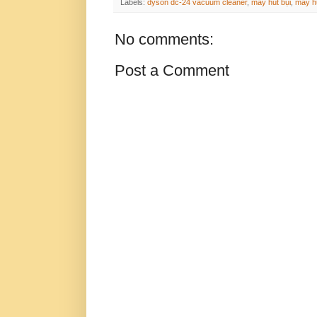
Labels:
dyson dc-24 vacuum cleaner
,
máy hút bụi
,
máy h
No comments:
Post a Comment