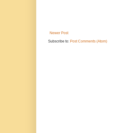
Newer Post
Subscribe to:
Post Comments (Atom)