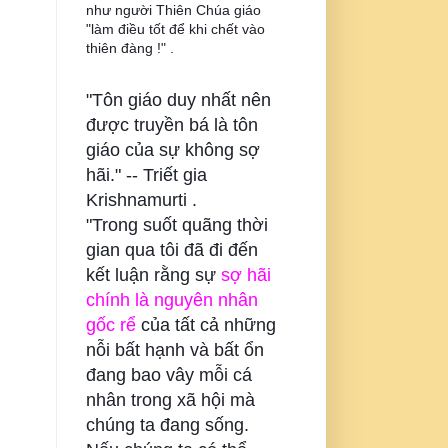
như người Thiên Chúa giáo
"làm điều tốt để khi chết vào
thiên đàng !" .
"Tôn giáo duy nhất nên
được truyền bá là tôn
giáo của sự không sợ
hãi." --
Triết gia
Krishnamurti .
"Trong suốt quãng thời
gian qua tôi đã đi đến
kết luận rằng sự
sợ hãi
chính là nguyên nhân
gốc rể
của tất cả những
nỗi bất hạnh và bất ổn
đang bao vây mỗi cá
nhân trong xã hội mà
chúng ta đang sống.