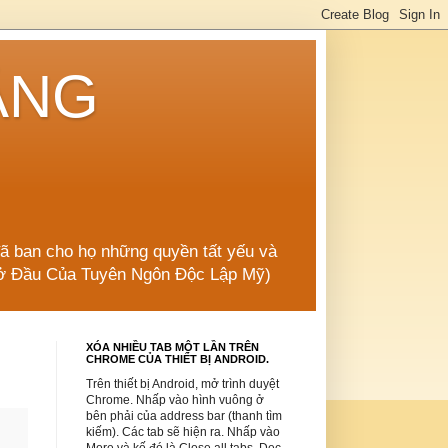
ẲNG
đã ban cho họ những quyền tất yếu và
 Mở Đầu Của Tuyên Ngôn Độc Lập Mỹ)
XÓA NHIỀU TAB MỘT LẦN TRÊN
CHROME CỦA THIẾT BỊ ANDROID.
Trên thiết bị Android, mở trình duyệt
Chrome. Nhấp vào hình vuông ở
bên phải của address bar (thanh tìm
kiếm). Các tab sẽ hiện ra. Nhấp vào