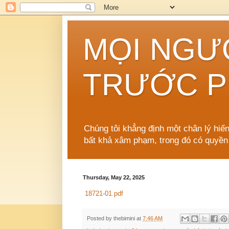
MỌI NGƯ
TRƯỚC P
Chúng tôi khẳng định một chân lý hiể
bất khả xâm phạm, trong đó có quyền
Thursday, May 22, 2025
18721-01.pdf
Posted by
thebimini
at
7:46 AM