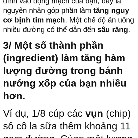
dính
vào
động
mạch
của
bạn
,
đây
là
nguyên
nhân
góp
phần
làm
tăng
nguy
cơ bịnh tim mạch
. Một chế độ ăn uống
nhiều đường có thể dẫn đến
sâu răng
.
3/ Một
số
thành
phần
(ingredient)
làm
tăng
hàm
lượng
đường
trong
bánh
nướng
xốp của
bạn
nhiều
hơn
.
Ví
dụ
,
1
/
8 cúp các
vụn
(chip)
sô
cô
la
sữa
thêm
khoảng
11