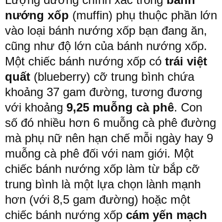
nướng
xốp
(muffin) phụ
thuộc
phần
lớn
vào
loại
bánh
nướng
xốp bạn
đang
ăn
,
cũng
như
độ
lớn
của
bánh
nướng
xốp
.
Một
chiếc
bánh
nướng xốp có
trái việt
quất
(blueberry)
cỡ
trung
bình
chứa
khoảng
37
gam
đường
,
tương
đương
với
khoảng
9
,
25
muỗng
cà
phê
.
Con
số
đó
nhiều
hơn
6
muỗng
cà
phê
đường
mà
phụ
nữ
nên
hạn
chế
mỗi
ngày
hay
9
muỗng
cà phê đối với
nam giới
.
Một
chiếc
bánh
nướng
xốp làm từ bắp
cỡ
trung
bình
là
một
lựa
chọn
lành
mạnh
hơn
(
với
8
,
5
gam
đường)
hoặc
một
chiếc
bánh
nướng xốp
cám
yến
mạch