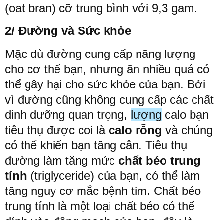
(oat bran)
cỡ
trung
bình
với
9
,
3
gam
.
2/ Đường
và
Sức
khỏe
Mặc
dù
đường
cung
cấp
năng
lượng
cho
cơ
thể
bạn
,
nhưng
ăn nhiều quá
có
thể
gây
hại
cho
sức
khỏe
của
bạn
.
Bởi
vì
đường
cũng
không
cung
cấp
các
chất
dinh
dưỡng
quan
trọng
,
lượng
calo
bạn
tiêu
thụ
được
coi
là
calo
rỗng
và
chúng
có
thể
khiến
bạn
tăng
cân
.
Tiêu
thụ
đường
làm
tăng
mức
chất
béo
trung
tính
(triglyceride) của
bạn
,
có
thể
làm
tăng
nguy
cơ
mắc
bệnh
tim
.
Chất
béo
trung
tính
là
một
loại
chất
béo
có
thể