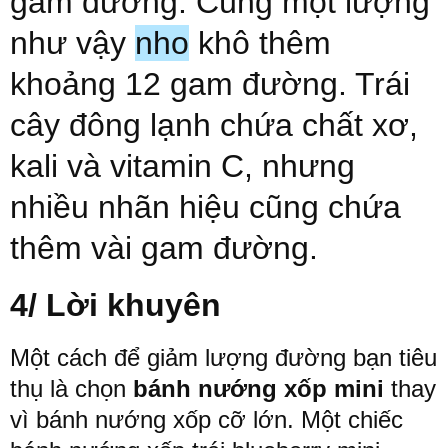
gam
đường
.
Cùng
một
lượng
như vậy
nho
khô thêm
khoảng
12
gam
đường
.
Trái
cây
đông
lạnh
chứa
chất
xơ
,
kali
và
vitamin
C
,
nhưng
nhiều
nhãn
hiệu
cũng
chứa
thêm
vài
gam
đường
.
4/ Lời
khuyên
Một
cách
để
giảm
lượng
đường
bạn
tiêu
thụ
là
chọn
bánh
nướng
xốp
mini
thay
vì
bánh
nướng
xốp
cỡ
lớn
.
Một
chiếc