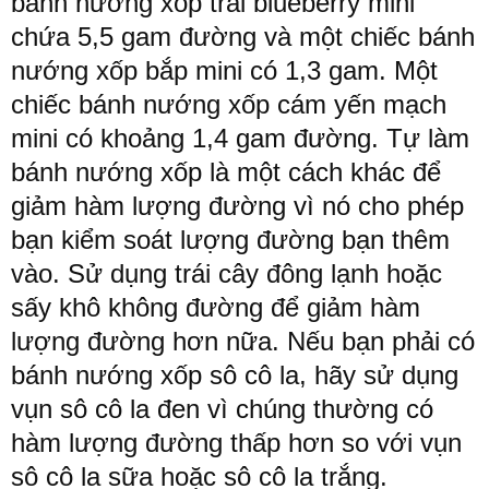
bánh
nướng xốp trái blueberry
mini
chứa
5
,
5
gam
đường
và
một
chiếc
bánh
nướng xốp bắp
mini
có
1
,
3
gam
.
Một
chiếc
bánh
nướng xốp
cám
yến
mạch
mini
có
khoảng
1
,
4
gam
đường
.
Tự
làm
bánh
nướng
xốp là
một
cách
khác
để
giảm
hàm
lượng
đường
vì
nó
cho
phép
bạn
kiểm
soát
lượng
đường
bạn
thêm
vào
.
Sử
dụng
trái
cây
đông
lạnh
hoặc
sấy
khô
không
đường
để
giảm
hàm
lượng
đường
hơn
nữa
.
Nếu
bạn
phải
có
bánh
nướng
xốp
sô
cô
la
,
hãy
sử
dụng
vụn
sô
cô
la
đen
vì
chúng
thường
có
hàm
lượng
đường
thấp
hơn
so
với
vụn
sô
cô
la
sữa
hoặc
sô
cô
la
trắng
.