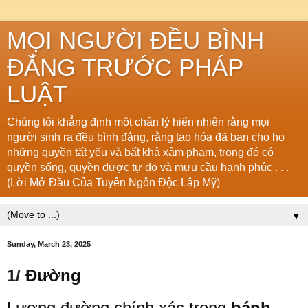
MỌI NGƯỜI ĐỀU BÌNH
ĐẲNG TRƯỚC PHÁP
LUẬT
Chúng tôi khẳng định một chân lý hiển nhiên rằng mọi
người sinh ra đều bình đẳng, rằng tạo hóa đã ban cho họ
những quyền tất yếu và bất khả xâm phạm, trong đó có
quyền sống, quyền được tự do và mưu cầu hạnh phúc . . .
(Lời Mở Đầu Của Tuyên Ngôn Độc Lập Mỹ)
▼
Sunday, March 23, 2025
1/
Đường
Lượng
đường
chính
xác
trong
bánh