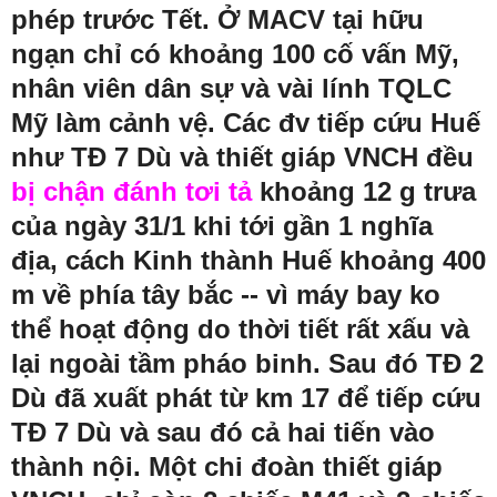
phép trước Tết. Ở MACV tại hữu
ngạn chỉ có khoảng 100 cố vấn Mỹ,
nhân viên dân sự và vài lính TQLC
Mỹ làm cảnh vệ. Các đv tiếp cứu Huế
như TĐ 7 Dù và thiết giáp VNCH đều
bị chận đánh tơi tả
khoảng 12 g trưa
của ngày 31/1 khi tới gần 1 nghĩa
địa, cách Kinh thành Huế khoảng 400
m về phía tây bắc -- vì máy bay ko
thể hoạt động do
thời tiết rất xấu
và
lại ngoài tầm pháo binh. Sau đó TĐ 2
Dù đã xuất phát từ km 17 để tiếp cứu
TĐ 7 Dù và sau đó cả hai tiến vào
thành nội. Một chi đoàn thiết giáp