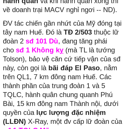
hành quân
và khi hành quân xong thì
về doanh trại MACV nghỉ ngơi -- ND).
ĐV tác chiến gần nhứt của Mỹ đóng tại
tây nam Huế. Đó là
TĐ 2/503
thuộc lữ
đoàn 2
sđ 101 Dù
, đang tăng phái
cho
sđ 1 Không kỵ
(mà TL là tướng
Tolson),
bảo vệ căn cứ tiếp vận của sđ
này,
còn gọi là
bãi đáp El Paso
, nằm
trên QL1, 7 km đông nam Huế. Các
thành phần của trung đoàn 1 và 5
TQLC, hành quân chung quanh Phú
Bài, 15 km đông nam Thành nội, dưới
quyền của
lực lượng đặc nhiệm
(LLĐN)
X-Ray, một đv cấp lữ đoàn của