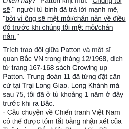
chiến này?
" Patton khịt mũi
. "
Chúng tôi
sẽ
," người tù binh đã trả lời mạnh mẽ,
"
bởi vì ông sẽ mệt mỏi/chán nản về điều
đó trước khi chúng tôi mệt mỏi/chán
nản.
"
Trích trao đổi giữa Patton và một sĩ
quan Bắc VN trong tháng 12/1968, dịch
từ trang 167-168 sách Growing up
Patton. Trung đoàn 11 đã từng đặt căn
cứ tại Trại Long Giao, Long Khánh mà
sau 75, tôi đã ở tù khoảng 1 năm ở đây
trước khi ra Bắc.
- Câu chuyện về Chiến tranh Việt Nam
có thể được tóm tắt bằng nhận xét của