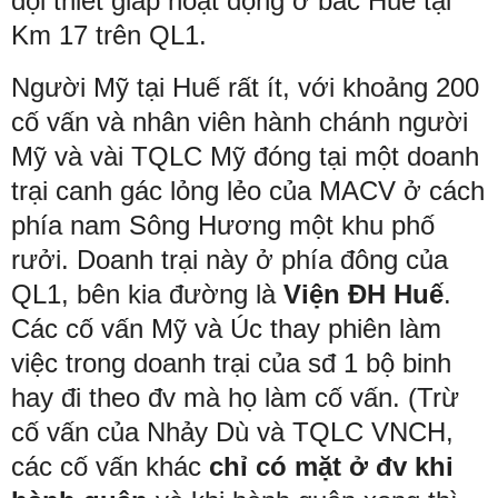
đội thiết giáp hoạt động ở bắc Huế tại
Km 17 trên QL1.
Người Mỹ tại Huế rất ít, với khoảng 200
cố vấn và nhân viên hành chánh người
Mỹ và vài TQLC Mỹ đóng tại một doanh
trại canh gác lỏng lẻo của MACV ở cách
phía nam Sông Hương một khu phố
rưởi. Doanh trại này ở phía đông của
QL1, bên kia đường là
Viện ĐH Huế
.
Các cố vấn Mỹ và Úc thay phiên làm
việc trong doanh trại của sđ 1 bộ binh
hay đi theo đv mà họ làm cố vấn. (Trừ
cố vấn của Nhảy Dù và TQLC VNCH,
các cố vấn khác
chỉ có mặt ở đv khi