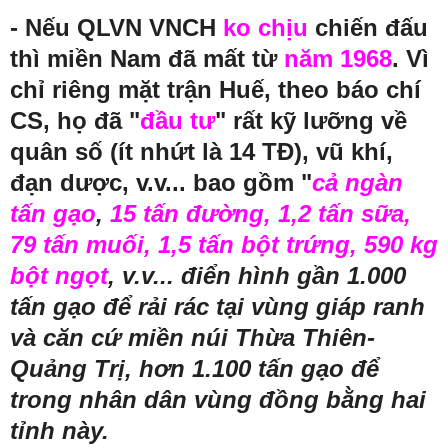
- Nếu QLVN VNCH
ko chịu
chiến đấu
thì miền Nam đã mất từ
năm 1968
. Vì
chỉ riêng mặt trận Huế, theo báo chí
CS, họ đã "
đầu tư
" rất kỹ lưỡng về
quân số (ít nhứt là 14 TĐ), vũ khí,
đạn dược, v.v... bao gồm "
cả
ngàn
tấn gạo
,
15 tấn đường, 1,2 tấn sữa,
79 tấn muối, 1,5 tấn bột trứng, 590 kg
bột ngọt
, v.v... điển hình gần 1.000
tấn gạo để rải rác tại vùng giáp ranh
và căn cứ miền núi Thừa Thiên-
Quảng Trị, hơn 1.100 tấn gạo để
trong nhân dân vùng đồng bằng hai
tỉnh này.