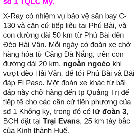
sđ 1 TQLC Mỹ
.
X-Ray có nhiệm vụ bảo vệ sân bay C-
130 và căn cứ tiếp liệu tại Phú Bài, và
con đường dài 50 km từ Phú Bài đến
Đèo Hải Vân. Mỗi ngày có đoàn xe chở
hàng hóa từ Cảng Đà Nẳng, trên con
đường dài 20 km,
ngoằn ngoèo
khi
vượt đèo Hải Vân, để tới Phú Bài và Bãi
đáp El Paso. Một đoàn xe khác từ bãi
đáp này chở hàng đến tp Quảng Trị để
tiếp tế cho các căn cứ tiền phương của
sđ 1 Không kỵ, trong đó có
lữ đoàn 3
,
BCH đặt tại
Trại Evans
, 25 km tây bắc
của Kinh thành Huế.