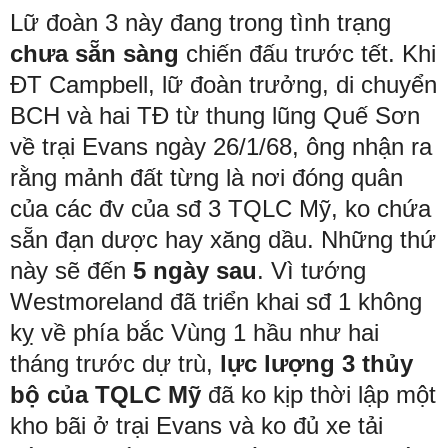
Lữ đoàn 3 này đang trong tình trạng
chưa sẵn sàng
chiến đấu trước tết. Khi
ĐT Campbell, lữ đoàn trưởng, di chuyển
BCH và hai TĐ từ thung lũng Quế Sơn
về trại Evans ngày 26/1/68, ông nhận ra
rằng mảnh đất từng là nơi đóng quân
của các đv của sđ 3 TQLC Mỹ, ko chứa
sẵn đạn dược hay xăng dầu. Những thứ
này sẽ đến
5 ngày sau
. Vì tướng
Westmoreland đã triển khai sđ 1 không
kỵ về phía bắc Vùng 1 hầu như hai
tháng trước dự trù,
lực lượng 3 thủy
bộ của TQLC Mỹ
đã ko kịp thời lập một
kho bãi ở trại Evans và ko đủ xe tải