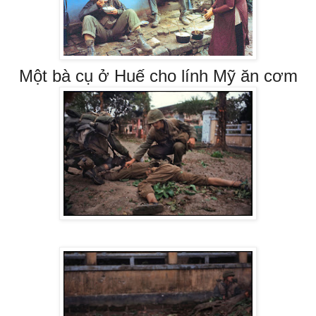
Một bà cụ ở Huế cho lính Mỹ ăn cơm