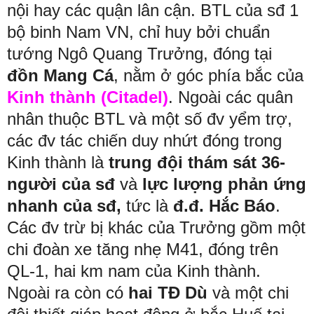
nội hay các quận lân cận. BTL của sđ 1
bộ binh Nam VN, chỉ huy bởi chuẩn
tướng Ngô Quang Trưởng, đóng tại
đồn Mang Cá
, nằm ở góc phía bắc của
Kinh thành (Citadel)
. Ngoài các quân
nhân thuộc BTL và một số đv yểm trợ,
các đv tác chiến duy nhứt đóng trong
Kinh thành là
trung đội thám sát 36-
người của sđ
và
lực lượng phản ứng
nhanh của sđ,
tức là
đ.đ. Hắc Báo
.
Các đv trừ bị khác của Trưởng gồm một
chi đoàn xe tăng nhẹ M41, đóng trên
QL-1, hai km nam của Kinh thành.
Ngoài ra còn có
hai TĐ Dù
và một chi