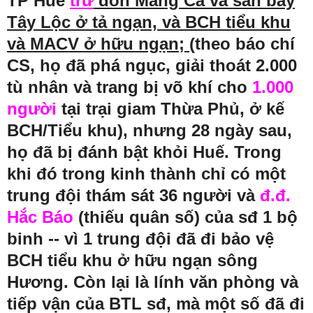
TP Huế
trừ
đồn Mang Cá và sân bay
Tây Lộc ở tả ngạn, và BCH tiểu khu
và MACV ở hữu ngạn;
(
theo báo chí
CS,
họ đã phá ngục, giải thoát 2.000
tù nhân
và trang bị võ khí cho
1
.000
người
tại trại giam Thừa Phủ, ở kế
BCH/Tiểu khu), nhưng 28 ngày sau,
họ đã bị đánh bật khỏi Huế. Trong
khi đó trong kinh thành chỉ có một
trung đội thám sát 36 người và
đ.đ.
Hắc Báo
(thiếu quân số) của sđ 1 bộ
binh -- vì 1 trung đội đã đi bảo vệ
BCH tiểu khu ở hữu ngạn sông
Hương. Còn lại là lính văn phòng và
tiếp vận của BTL sđ, mà một số đã đi