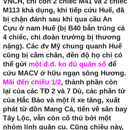
VNCH, chỉ còn 2 chiếc M41 và 2 chiếc
M113 khả dụng, khi tiếp cứu Huế, đã
bị chận đánh sau khi qua cầu An
Cựu ở nam Huế (bị B40 bắn trúng cả
4 chiếc, chi đoàn trưởng bị thương
nặng). Các đv Mỹ chung quanh Huế
cũng bị cầm chân, đến độ họ chỉ có
thể gửi
một đ.đ. ko đủ quân số
để
cứu MACV ở hữu ngạn sông Hương.
Mãi đến chiều 1/2
, thành phần còn
lại của các TĐ 2 và 7 Dù, các phần tử
của Hắc Báo và một ít xe tăng, xuất
phát từ đồn Mang Cá, tiến về sân bay
Tây Lộc, vẫn còn cố thủ bởi một
nhóm lính quân cụ. Cũng chiều này,