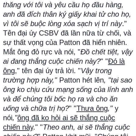
thăng với tôi và yêu cầu họ đầu hàng,
anh đã đích thân ký giấy khai tử cho họ,
vì tôi sẽ buộc lòng xóa sạch vị trí này
."
Tên đại úy CSBV đã lần nữa từ chối, và
sự thất vọng của Patton đã hiển nhiên.
Mắt ông đỏ rực và nói, "
Đồ chết tiệt, vậy
ai đang thắng cuộc chiến này?
" "
Đó là
ông
," tên đại úy trả lời. "
Vậy trong
trường hợp này,"
Patton hét lên
, "tại sao
ông ko chịu cứu mạng sống của lính anh
và để chúng tôi bốc họ ra và cho ăn
uống và chữa trị họ?
" "
Thưa ông
,"
y
nói
,"
ông đã ko hỏi ai sẽ thắng cuộc
chiến này
." "
Theo anh, ai sẽ thắng cuộc