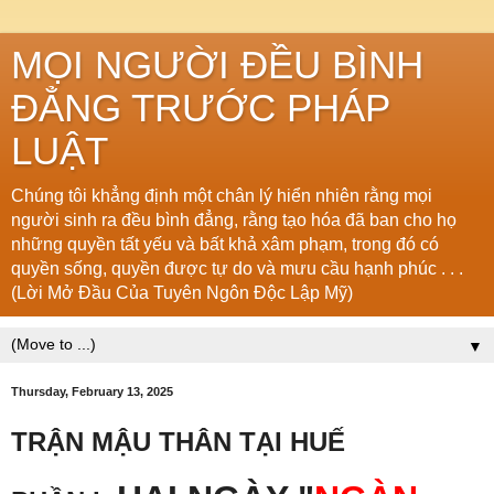
MỌI NGƯỜI ĐỀU BÌNH
ĐẲNG TRƯỚC PHÁP
LUẬT
Chúng tôi khẳng định một chân lý hiển nhiên rằng mọi
người sinh ra đều bình đẳng, rằng tạo hóa đã ban cho họ
những quyền tất yếu và bất khả xâm phạm, trong đó có
quyền sống, quyền được tự do và mưu cầu hạnh phúc . . .
(Lời Mở Đầu Của Tuyên Ngôn Độc Lập Mỹ)
▼
Thursday, February 13, 2025
TRẬN MẬU THÂN TẠI HUẾ