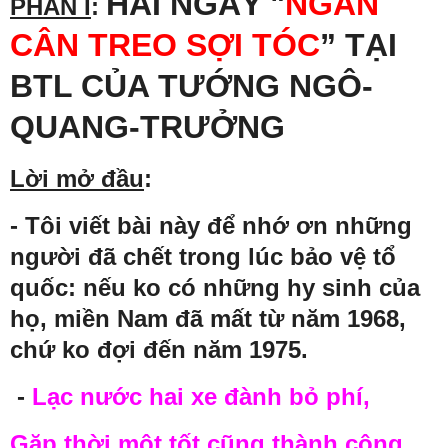
HAI NGÀY "
NGÀN
PHẦN I
:
CÂN TREO SỢI TÓC
” TẠI
BTL CỦA TƯỚNG NGÔ-
QUANG-TRƯỞNG
Lời mở đầu
:
- Tôi viết bài này để nhớ ơn những
người đã chết trong lúc bảo vệ tổ
quốc: nếu ko có những hy sinh của
họ, miền Nam đã mất từ năm 1968,
chứ ko đợi đến năm 1975.
-
Lạc nước hai xe đành bỏ phí,
Gặp thời một tốt cũng thành công.