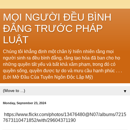
MỌI NGƯỜI ĐỀU BÌNH
ĐẲNG TRƯỚC PHÁP
LUẬT
Chúng tôi khẳng định một chân lý hiển nhiên rằng mọi
người sinh ra đều bình đẳng, rằng tạo hóa đã ban cho họ
những quyền tất yếu và bất khả xâm phạm, trong đó có
quyền sống, quyền được tự do và mưu cầu hạnh phúc . . .
(Lời Mở Đầu Của Tuyên Ngôn Độc Lập Mỹ)
▼
Monday, September 23, 2024
https://www.flickr.com/photos/13476480@N07/albums/7215
7673110471852/with/29604371190