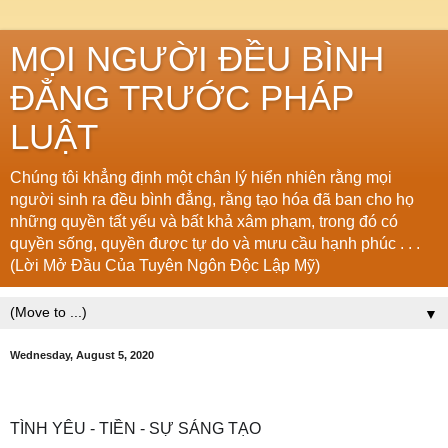
MỌI NGƯỜI ĐỀU BÌNH
ĐẲNG TRƯỚC PHÁP
LUẬT
Chúng tôi khẳng định một chân lý hiển nhiên rằng mọi
người sinh ra đều bình đẳng, rằng tạo hóa đã ban cho họ
những quyền tất yếu và bất khả xâm phạm, trong đó có
quyền sống, quyền được tự do và mưu cầu hạnh phúc . . .
(Lời Mở Đầu Của Tuyên Ngôn Độc Lập Mỹ)
▼
Wednesday, August 5, 2020
TÌNH YÊU - TIỀN - SỰ SÁNG TẠO