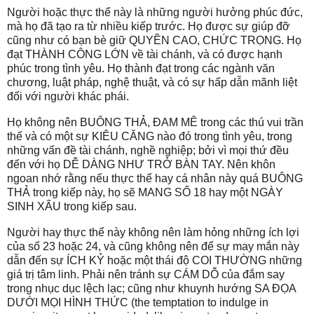
Người hoặc thực thể này là những người hưởng phúc đức, 
mà họ đã tạo ra từ nhiều kiếp trước. Họ được sự giúp đỡ 
cũng như có bạn bè giữ QUYỀN CAO, CHỨC TRỌNG. Họ 
đạt THÀNH CÔNG LỚN về tài chánh, và có được hạnh 
phúc trong tình yêu. Họ thành đạt trong các ngành văn 
chương, luật pháp, nghệ thuật, và có sự hấp dẫn mãnh liệt 
đối với người khác phái.
Họ không nên BUÔNG THẢ, ĐAM MÊ trong các thú vui trần 
thế và có một sự KIÊU CĂNG nào đó trong tình yêu, trong 
những vấn đề tài chánh, nghề nghiệp; bởi vì mọi thứ đều 
đến với họ DỄ DÀNG NHƯ TRỞ BÀN TAY. Nên khôn 
ngoan nhớ rằng nếu thực thể hay cá nhân này quá BUÔNG 
THẢ trong kiếp này, họ sẽ MANG SỐ 18 hay một NGÀY 
SINH XẤU trong kiếp sau.
Người hay thực thể này không nên làm hỏng những ích lợi 
của số 23 hoặc 24, và cũng không nên để sự may mắn này 
dẫn đến sự ÍCH KỶ hoặc một thái độ COI THƯỜNG những 
giá trị tâm linh. Phải nên tránh sự CÁM DỖ của đắm say 
trong nhục dục lệch lạc; cũng như khuynh hướng SA ĐỌA 
DƯỚI MỌI HÌNH THỨC (the temptation to indulge in 