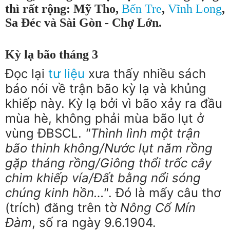
thì rất rộng: Mỹ Tho,
Bến Tre
,
Vĩnh Long
,
Sa Đéc và Sài Gòn - Chợ Lớn.
K
ỳ lạ bão tháng 3
Đọc lại
tư liệu
xưa thấy nhiều sách
báo nói về trận bão kỳ lạ và khủng
khiếp này. Kỳ lạ bởi vì bão xảy ra đầu
mùa hè, không phải mùa bão lụt ở
vùng ĐBSCL.
"Thình lình một trận
bão thinh không/Nước lụt năm rồng
gặp tháng rồng/Giông thổi trốc cây
chim khiếp vía/Đất bằng nổi sóng
chúng kinh hồn…"
. Đó là mấy câu thơ
(trích) đăng trên tờ
Nông Cổ Mín
Đàm
, số ra ngày 9.6.1904.