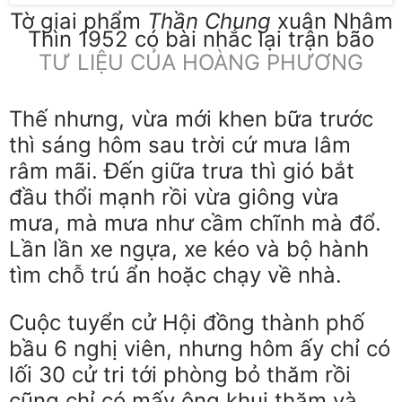
Tờ giai phẩm
Thần Chung
xuân Nhâm
Thìn 1952 có bài nhắc lại trận bão
TƯ LIỆU CỦA HOÀNG PHƯƠNG
Thế nhưng, vừa mới khen bữa trước
thì sáng hôm sau trời cứ mưa lâm
râm mãi. Đến giữa trưa thì gió bắt
đầu thổi mạnh rồi vừa giông vừa
mưa, mà mưa như cầm chĩnh mà đổ.
Lần lần xe ngựa, xe kéo và bộ hành
tìm chỗ trú ẩn hoặc chạy về nhà.
Cuộc tuyển cử Hội đồng thành phố
bầu 6 nghị viên, nhưng hôm ấy chỉ có
lối 30 cử tri tới phòng bỏ thăm rồi
cũng chỉ có mấy ông khui thăm và