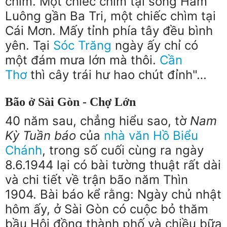
chìm. Một chiếc chìm tại sông Hàm
Luông gần Ba Tri, một chiếc chìm tại
Cái Mơn. Mấy tỉnh phía tây đều bình
yên. Tại
Sóc Trăng
ngày ấy chỉ có
một đám mưa lớn mà thôi.
Cần
Thơ
thì cây trái hư hao chút đỉnh"…
B
ão ở
S
ài
G
òn -
C
hợ
L
ớn
40 năm sau, chẳng hiểu sao, tờ
Nam
Kỳ Tuần báo
của
nhà văn Hồ Biểu
Chánh
, trong số cuối cùng ra ngày
8.6.1944 lại có bài tường thuật rất dài
và chi tiết về trận bão năm Thìn
1904. Bài báo kể rằng: Ngày chủ nhật
hôm ấy, ở Sài Gòn có cuộc bỏ thăm
bầu Hội đồng thành phố và chiều bữa