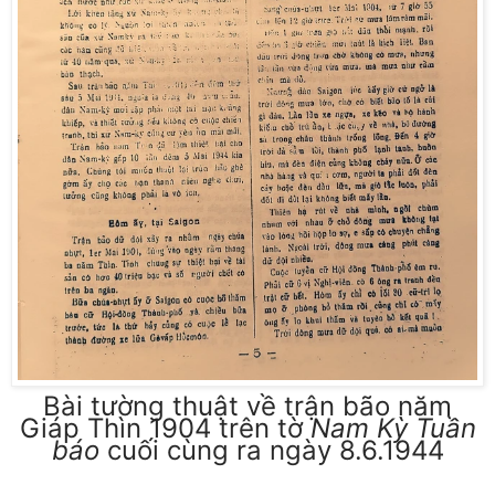
Bài tường thuật về trận bão năm
Giáp Thìn 1904 trên tờ
Nam Kỳ Tuần
báo
cuối cùng ra ngày 8.6.1944