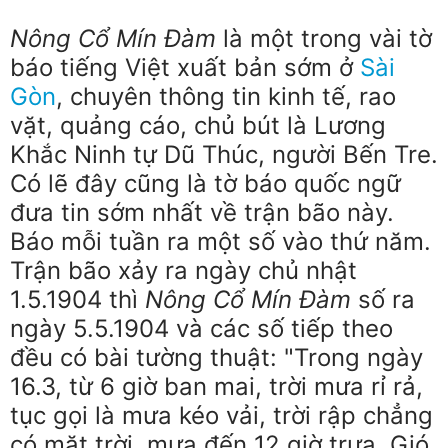
Nông Cổ Mín Đàm
là một trong vài tờ
báo tiếng Việt xuất bản sớm ở
Sài
Gòn
, chuyên thông tin kinh tế, rao
vặt, quảng cáo, chủ bút là Lương
Khắc Ninh tự Dũ Thúc, người Bến Tre.
Có lẽ đây cũng là tờ báo quốc ngữ
đưa tin sớm nhất về trận bão này.
Báo mỗi tuần ra một số vào thứ năm.
Trận bão xảy ra ngày chủ nhật
1.5.1904 thì
Nông Cổ Mín Đàm
số ra
ngày 5.5.1904 và các số tiếp theo
đều có bài tường thuật: "Trong ngày
16.3, từ 6 giờ ban mai, trời mưa rỉ rả,
tục gọi là mưa kéo vải, trời rập chẳng
có mặt trời, mưa đến 12 giờ trưa. Gió