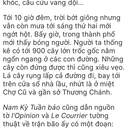
khóc, cầu cứu vang dội…
Tới 10 giờ đêm, trời bớt giông nhưng
vẫn còn mưa tới sáng thứ hai mới
ngớt hột. Bấy giờ, trong thành phố
mới thấy bóng người. Người ta thống
kê có tới 900 cây lớn trốc gốc nằm
ngổn ngang ở các con đường. Những
cây còn đứng được thì cũng xiêu vẹo.
Lá cây rụng lấp cả đường đi, bay tới
trên cửa sổ nhà lầu, nhứt là ở miệt
Chợ Cũ và gần sở Thương Chánh.
Nam Kỳ Tuần báo
cũng dẫn nguồn
tờ
l'Opinion
và
Le Courrier
tường
thuật về trận bão ấy có một đoạn: