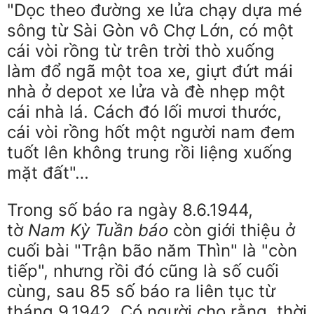
"Dọc theo đường xe lửa chạy dựa mé
sông từ Sài Gòn vô Chợ Lớn, có một
cái vòi rồng từ trên trời thò xuống
làm đổ ngã một toa xe, giựt đứt mái
nhà ở depot xe lửa và đè nhẹp một
cái nhà lá. Cách đó lối mươi thước,
cái vòi rồng hốt một người nam đem
tuốt lên không trung rồi liệng xuống
mặt đất"…
Trong số báo ra ngày 8.6.1944,
tờ
Nam Kỳ Tuần báo
còn giới thiệu ở
cuối bài "Trận bão năm Thìn" là "còn
tiếp", nhưng rồi đó cũng là số cuối
cùng, sau 85 số báo ra liên tục từ
tháng 9.1942. Có người cho rằng, thời