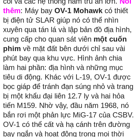
cối và các hệ thống hầm trú ẩn lớn.
Nói
thêm
: Máy bay
OV-1 Mohawk
có thiết
bị điện tử SLAR giúp nó có thể nhìn
xuyên qua tán lá và lập bản đồ địa hình,
cung cấp cho quan sát viên
một cuốn
phim
về mặt đất bên dưới chỉ sau vài
phút bay qua khu vực. Hình ảnh chia
làm hai phần: địa hình và những mục
tiêu di động. Khác với L-19, OV-1 được
bọc giáp để tránh đạn súng nhỏ và trang
bị một khẩu đại liên 12.7 ly và hai hỏa
tiển M159. Nhờ vậy, đầu năm 1968, nó
bắn rơi một phản lực MiG-17 của CSBV.
OV-1 có thể cất và hạ cánh trên đường
bay ngắn và hoạt động trong mọi thời