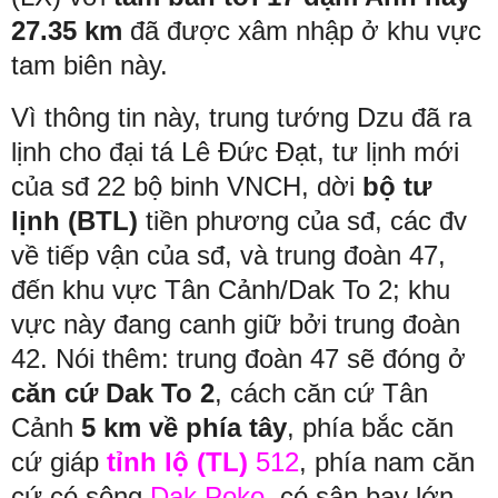
27.35 km
đã được xâm nhập ở khu vực
tam biên này.
Vì thông tin này, trung tướng Dzu đã ra
lịnh cho đại tá Lê Đức Đạt, tư lịnh mới
của sđ 22 bộ binh VNCH, dời
bộ tư
lịnh (BTL)
tiền phương của sđ, các đv
về tiếp vận của sđ, và trung đoàn 47,
đến khu vực Tân Cảnh/Dak To 2; khu
vực này đang canh giữ bởi trung đoàn
42. Nói thêm: trung đoàn 47 sẽ đóng ở
căn cứ Dak To 2
, cách căn cứ Tân
Cảnh
5 km về phía tây
, phía bắc căn
cứ giáp
tỉnh lộ (TL)
512
, phía nam căn
cứ có sông
Dak Poko
, có sân bay lớn