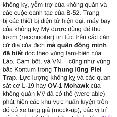
không kỵ, yễm trợ của không quân và
các cuộc oanh tạc của B-52. Trang
bị
các thiết bị điện tử hiện đại, máy
bay
của không kỵ Mỹ được dùng để thu
lượm (reconnoiter) tin tức trên các căn
cứ địa của địch
mà quân đồng minh
đã biết
dọc theo vùng tam-biên của
Lào, Cam-bốt, và VN -- cũng như vùng
bắc Kontum trong
Thung lũng Plei
Trap
. Lực lượng không kỵ và các quan
sát cơ L-19 hay
OV-1 Mohawk
của
không quân Mỹ đã có thể (were able)
phát hiện các khu vực huấn luyện trên
đó có xe tăng giả (mock-up), các vị trí