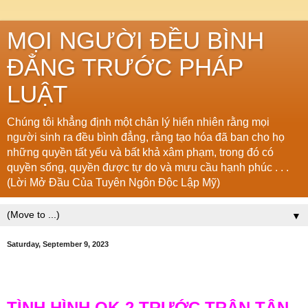
MỌI NGƯỜI ĐỀU BÌNH
ĐẲNG TRƯỚC PHÁP
LUẬT
Chúng tôi khẳng định một chân lý hiển nhiên rằng mọi
người sinh ra đều bình đẳng, rằng tạo hóa đã ban cho họ
những quyền tất yếu và bất khả xâm phạm, trong đó có
quyền sống, quyền được tự do và mưu cầu hạnh phúc . . .
(Lời Mở Đầu Của Tuyên Ngôn Độc Lập Mỹ)
▼
Saturday, September 9, 2023
TÌNH HÌNH QK-2 TRƯỚC TRẬN TÂN