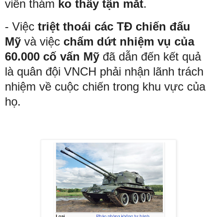
viễn thám
ko thấy tận mắt
.
-
Việc
triệt thoái
các TĐ chiến đấu
Mỹ
và việc
chấm dứt
nhiệm vụ của
60.000 cố vấn Mỹ
đã dẫn đến kết quả
là quân đội VNCH phải nhận lãnh trách
nhiệm về cuộc chiến trong khu vực của
họ.