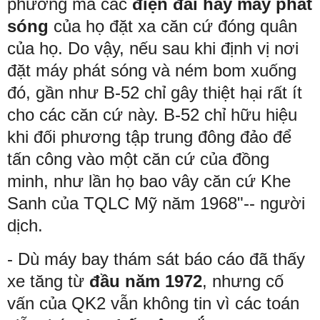
phương mà các
điện đài hay máy phát
sóng
của họ đặt xa căn cứ đóng quân
của họ. Do vậy, nếu sau khi định vị nơi
đặt máy phát sóng và ném bom xuống
đó, gần như B-52 chỉ gây thiệt hại rất ít
cho các căn cứ này. B-52 chỉ hữu hiệu
khi đối phương tập trung đông đảo để
tấn công vào một căn cứ của đồng
minh, như lần họ bao vây căn cứ Khe
Sanh của TQLC Mỹ năm 1968"-- người
dịch.
-
Dù máy bay thám sát báo cáo đã thấy
xe tăng từ
đầu năm 1972
, nhưng cố
vấn của QK2 vẫn không tin vì các toán