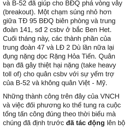
và B-52 đã giúp cho BĐQ phá vòng vây
(breakout). Một chạm súng nhỏ hơn
giữa TĐ 95 BĐQ biên phòng và trung
đoàn 141, sđ 2 csbv ở bắc Ben Het.
Cuối tháng này, các thành phần của
trung đoàn 47 và LĐ 2 Dù lần nữa lại
đụng nặng dọc Rặng Hỏa Tiển. Quân
bạn đã gây thiệt hại nặng (take heavy
toll of) cho quân csbv với sự yểm trợ
của B-52 và không quân Việt - Mỹ.
Những thành công trên đây của VNCH
và việc đối phương ko thể tung ra cuộc
tổng tấn công đúng theo thời biểu mà
chúng đã định trước
đã tác động
lên bộ