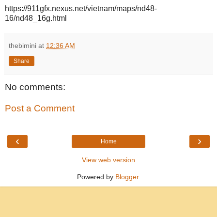
https://911gfx.nexus.net/vietnam/maps/nd48-
16/nd48_16g.html
thebimini
at
12:36 AM
Share
No comments:
Post a Comment
‹
›
Home
View web version
Powered by
Blogger
.