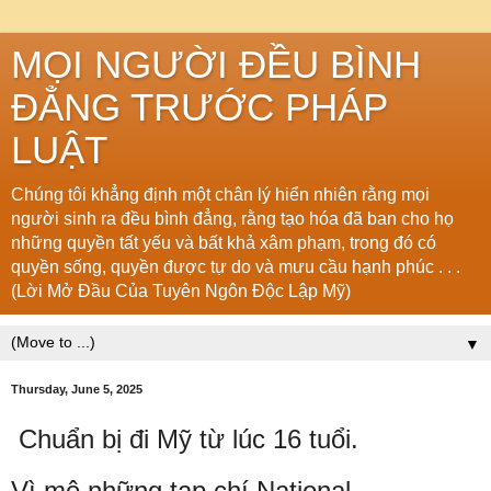
MỌI NGƯỜI ĐỀU BÌNH
ĐẲNG TRƯỚC PHÁP
LUẬT
Chúng tôi khẳng định một chân lý hiển nhiên rằng mọi
người sinh ra đều bình đẳng, rằng tạo hóa đã ban cho họ
những quyền tất yếu và bất khả xâm phạm, trong đó có
quyền sống, quyền được tự do và mưu cầu hạnh phúc . . .
(Lời Mở Đầu Của Tuyên Ngôn Độc Lập Mỹ)
▼
Thursday, June 5, 2025
Chuẩn bị đi Mỹ từ lúc 16 tuổi.
Vì mê những tạp chí National