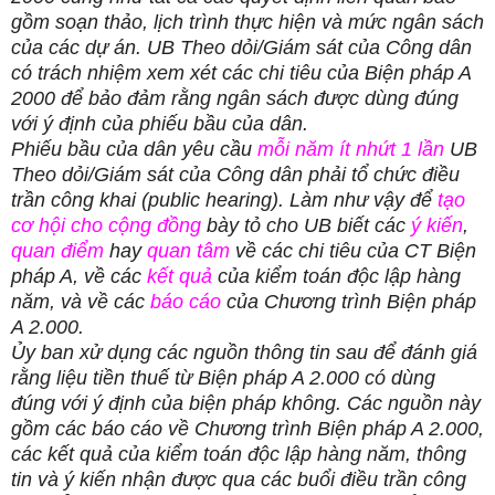
gồm soạn thảo, lịch trình thực hiện và mức ngân sách
của các dự án. UB Theo dỏi/Giám sát của Công dân
có trách nhiệm xem xét các chi tiêu của Biện pháp A
2000 để bảo đảm rằng ngân sách được dùng đúng
với ý định của phiếu bầu của dân.
Phiếu bầu của dân yêu cầu
mỗi năm ít nhứt 1 lần
UB
Theo dỏi/Giám sát của Công dân phải tổ chức điều
trần công khai (public hearing). Làm như vậy để
tạo
cơ hội cho cộng đồng
bày tỏ cho UB biết các
ý kiến
,
quan điểm
hay
quan tâm
về các chi tiêu của CT Biện
pháp A, về các
kết quả
của kiểm toán độc lập hàng
năm, và về các
báo cáo
của Chương trình Biện pháp
A 2.000.
Ủy ban xử dụng các nguồn thông tin sau để đánh giá
rằng liệu tiền thuế từ Biện pháp A 2.000 có dùng
đúng với ý định của biện pháp không. Các nguồn này
gồm các báo cáo về Chương trình Biện pháp A 2.000,
các kết quả của kiểm toán độc lập hàng năm, thông
tin và ý kiến nhận được qua các buổi điều trần công