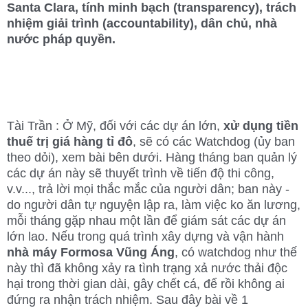
Santa Clara, tính minh bạch (transparency), trách 
nhiệm giải trình (accountability), dân chủ, nhà 
nước pháp quyền. 
Tài Trần : Ở Mỹ, đối với các dự án lớn, 
xử dụng tiền 
thuế trị giá hàng tỉ đô
, sẽ có các Watchdog (ủy ban 
theo dỏi), xem bài bên dưới. Hàng tháng ban quản lý 
các dự án này sẽ thuyết trình về tiến độ thi công, 
v.v..., trả lời mọi thắc mắc của người dân; ban này - 
do người dân tự nguyện lập ra, làm việc ko ăn lương, 
mỗi tháng gặp nhau một lần để giám sát các dự án 
lớn lao. Nếu trong quá trình xây dựng và vận hành 
nhà máy Formosa Vũng Áng
, có watchdog như thế 
này thì đã không xảy ra tình trạng xả nước thải độc 
hại trong thời gian dài, gây chết cá, để rồi không ai 
đứng ra nhận trách nhiệm. 
Sau đây bài về 1 