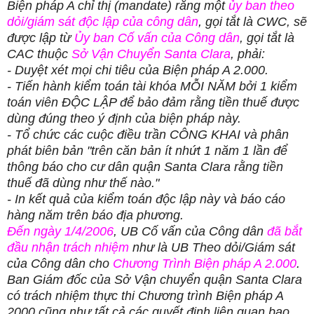
Biện pháp A chỉ thị (mandate) rằng một
ủy ban theo
dỏi/giám sát độc lập của công dân
, gọi tắt là CWC, sẽ
được lập từ
Ủy ban Cố vấn của Công dân
, gọi tắt là
CAC thuộc
Sở Vận Chuyển Santa Clara
, phải:
- Duyệt xét mọi chi tiêu của Biện pháp A 2.000.
- Tiến hành kiểm toán tài khóa MỖI NĂM bởi 1 kiểm
toán viên ĐỘC LẬP để bảo đảm rằng tiền thuế được
dùng đúng theo ý định của biện pháp này.
- Tổ chức các cuộc điều trần CÔNG KHAI và phân
phát biên bản "trên căn bản ít nhứt 1 năm 1 lần để
thông báo cho cư dân quận Santa Clara rằng tiền
thuế đã dùng như thế nào."
- In kết quả của kiểm toán độc lập này và báo cáo
hàng năm trên báo địa phương.
Đến ngày 1/4/2006
, UB Cố vấn của Công dân
đã bắt
đầu nhận trách nhiệm
như là UB Theo dỏi/Giám sát
của Công dân cho
Chương Trình Biện pháp A 2.000
.
Ban Giám đốc của Sở Vận chuyển quận Santa Clara
có trách nhiệm thực thi Chương trình Biện pháp A
2000 cũng như tất cả các quyết định liên quan bao