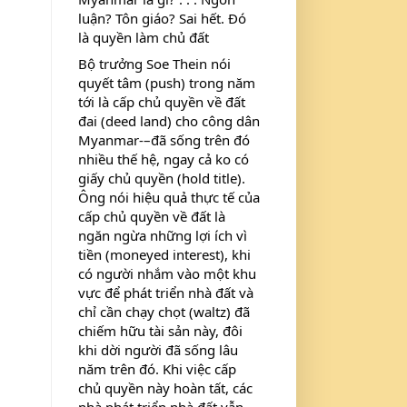
luận? Tôn giáo? Sai hết. Đó 
là quyền làm chủ đất
Bộ trưởng Soe Thein nói 
quyết tâm (push) trong năm 
tới là cấp chủ quyền về đất 
đai (deed land) cho công dân 
Myanmar-–đã sống trên đó 
nhiều thế hệ, ngay cả ko có 
giấy chủ quyền (hold title). 
Ông nói hiệu quả thực tế của 
cấp chủ quyền về đất là 
ngăn ngừa những lợi ích vì 
tiền (moneyed interest), khi 
có người nhắm vào một khu 
vực để phát triển nhà đất và 
chỉ cần chạy chọt (waltz) đã 
chiếm hữu tài sản này, đôi 
khi dời người đã sống lâu 
năm trên đó. Khi việc cấp 
chủ quyền này hoàn tất, các 
nhà phát triển nhà đất vẫn 