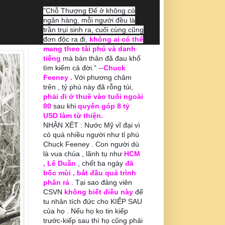
"Chỗ Thượng Đế ở không có
ngân hàng, mỗi người đều là
trần trụi sinh ra, cuối cùng cũng
đơn độc ra đi,
không ai có thể
mang theo tài phú và danh
tiếng
mà bản thân đã đau khổ
tìm kiếm cả đời.” --
Chuck
Feeney .
Với phương châm
trên , tỷ phú này đã rỗng túi,
phải đi ở thuê vào tuổi ngoài
80
sau khi
quyên góp 8 tỷ
USD làm từ thiện.
NHẬN XÉT : Nước Mỹ vĩ đại vì
có quá nhiều người như tỉ phú
Chuck Feeney . Con người dù
là vua chúa , lãnh tụ như
HCM
, Lê Duẫn
, chết ba ngày
đã
bốc mùi , bắt đầu quá trình
phân rả
. Tại sao đảng viên
CSVN
không biết điều này
để
tu nhân tích đức cho KIẾP SAU
của họ . Nếu họ ko tin kiếp
trước-kiếp sau thì họ cũng phải