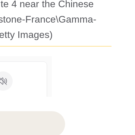
te 4 near the Chinese
ystone-France\Gamma-
etty Images)