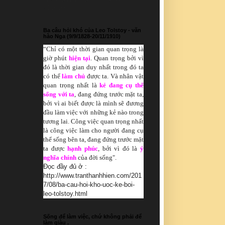
More và kế đó là Close all tabs. Dec
21 2023.
Ba câu hỏi khó của Leo Tolstoy - văn
hào Nga (9/9/1828-20/11/1910)
“Chỉ có
một thời gian quan trọng là
giờ phút
hiện tại
. Quan trọng bởi vì
đó là thời gian duy nhất trong đó ta
có thể
làm chủ
được ta. Và nhân vật
quan trọng nhất là
kẻ đang cụ thể
sống với ta
, đang đứng trước mặt ta,
bởi vì ai biết được là mình sẽ đương
đầu làm việc với những kẻ nào trong
tương lai. Công việc quan trọng nhất
là công việc làm cho người đang cụ
thể sống bên ta, đang đứng trước mặt
ta được
hạnh phúc
, bởi vì đó là
ý
nghĩa chính
của đời sống".
Đọc đầy đủ ở :
http://www.tranthanhhien.com/201
7/08/ba-cau-hoi-kho-uoc-ke-boi-
leo-tolstoy.html
Sống để làm việc, chứ không phải để
làm giàu .