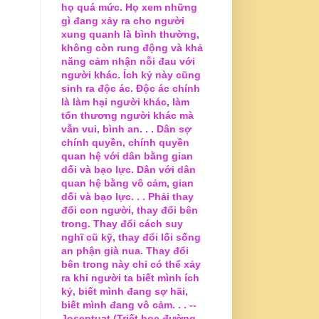
họ quá mức. Họ xem những
gì đang xảy ra cho người
xung quanh là bình thường,
không còn rung động và khả
năng cảm nhận nỗi đau với
người khác. Ích kỷ này cũng
sinh ra độc ác. Độc ác chính
là làm hại người khác, làm
tổn thương người khác mà
vẫn vui, bình an. . . Dân sợ
chính quyền, chính quyền
quan hệ với dân bằng gian
dối và bạo lực. Dân với dân
quan hệ bằng vô cảm, gian
dối và bạo lực. . . Phải thay
đổi con người, thay đổi bên
trong. Thay đổi cách suy
nghĩ cũ kỹ, thay đổi lối sống
an phận già nua. Thay đổi
bên trong này chỉ có thể xảy
ra khi người ta biết mình ích
kỷ, biết mình đang sợ hãi,
biết mình đang vô cảm. . . --
Joseptuat (Triết học đường