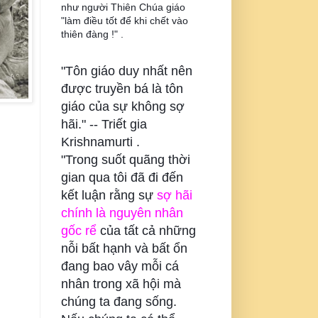
như người Thiên Chúa giáo
"làm điều tốt để khi chết vào
thiên đàng !" .
"Tôn giáo duy nhất nên
được truyền bá là tôn
giáo của sự không sợ
hãi." --
Triết gia
Krishnamurti .
"Trong suốt quãng thời
gian qua tôi đã đi đến
kết luận rằng sự
sợ hãi
chính là nguyên nhân
gốc rể
của tất cả những
nỗi bất hạnh và bất ổn
đang bao vây mỗi cá
nhân trong xã hội mà
chúng ta đang sống.