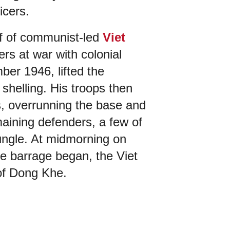
icers.
f of communist-led
Viet
rs at war with colonial
ber 1946, lifted the
 shelling. His troops then
, overrunning the base and
maining defenders, a few of
ungle. At midmorning on
he barrage began, the Viet
of Dong Khe.