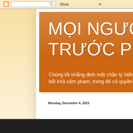
MỌI NGƯ
TRƯỚC P
Chúng tôi khẳng định một chân lý hiể
bất khả xâm phạm, trong đó có quyền
Monday, December 4, 2023