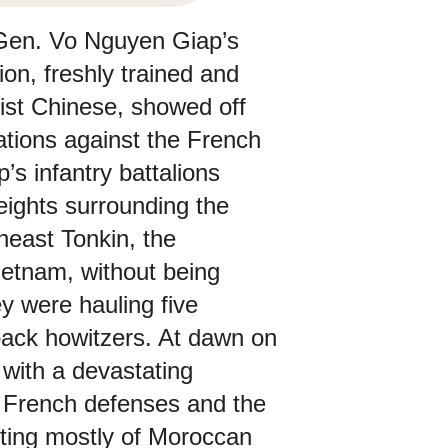
Gen. Vo Nguyen Giap’s
on, freshly trained and
st Chinese, showed off
erations against the French
’s infantry battalions
eights surrounding the
heast Tonkin, the
ietnam, without being
y were hauling five
ck howitzers. At dawn on
 with a devastating
 French defenses and the
ting mostly of Moroccan