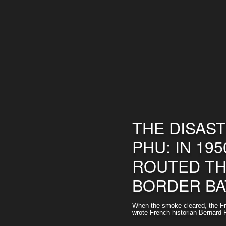
THE DISAST
PHU: IN 19
ROUTED TH
BORDER BA
When the smoke cleared, the Fre
wrote French historian Bernard F