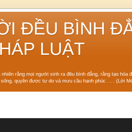
ỜI ĐỀU BÌNH Đ
HÁP LUẬT
n nhiên rằng mọi người sinh ra đều bình đẳng, rằng tạo hóa 
 sống, quyền được tự do và mưu cầu hạnh phúc . . . (Lời