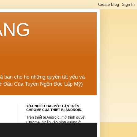
ẲNG
đã ban cho họ những quyền tất yếu và
 Mở Đầu Của Tuyên Ngôn Độc Lập Mỹ)
XÓA NHIỀU TAB MỘT LẦN TRÊN
CHROME CỦA THIẾT BỊ ANDROID.
Trên thiết bị Android, mở trình duyệt
Chrome. Nhấp vào hình vuông ở
bên phải của address bar (thanh tìm
kiếm). Các tab sẽ hiện ra. Nhấp vào