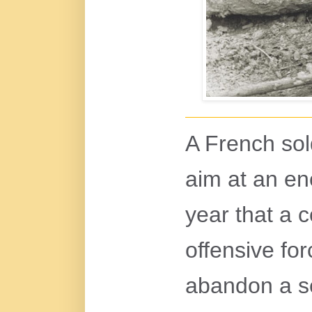
A French sol
aim at an en
year that a 
offensive fo
abandon a se