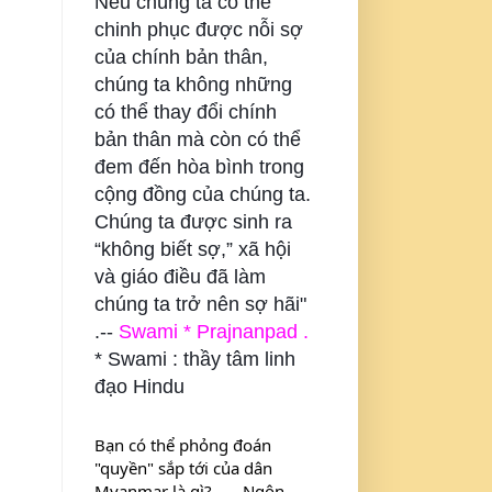
Nếu chúng ta có thể
chinh phục được nỗi sợ
của chính bản thân,
chúng ta không những
có thể thay đổi chính
bản thân mà còn có thể
đem đến hòa bình trong
cộng đồng của chúng ta.
Chúng ta được sinh ra
“không biết sợ,” xã hội
và giáo điều đã làm
chúng ta trở nên sợ hãi"
.--
Swami * Prajnanpad .
* Swami : thầy tâm linh
đạo Hindu
Bạn có thể phỏng đoán 
"quyền" sắp tới của dân 
Myanmar là gì? . . . Ngôn 