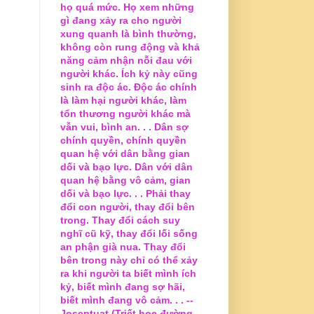
họ quá mức. Họ xem những
gì đang xảy ra cho người
xung quanh là bình thường,
không còn rung động và khả
năng cảm nhận nỗi đau với
người khác. Ích kỷ này cũng
sinh ra độc ác. Độc ác chính
là làm hại người khác, làm
tổn thương người khác mà
vẫn vui, bình an. . . Dân sợ
chính quyền, chính quyền
quan hệ với dân bằng gian
dối và bạo lực. Dân với dân
quan hệ bằng vô cảm, gian
dối và bạo lực. . . Phải thay
đổi con người, thay đổi bên
trong. Thay đổi cách suy
nghĩ cũ kỹ, thay đổi lối sống
an phận già nua. Thay đổi
bên trong này chỉ có thể xảy
ra khi người ta biết mình ích
kỷ, biết mình đang sợ hãi,
biết mình đang vô cảm. . . --
Joseptuat (Triết học đường