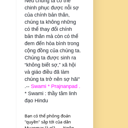
Nếu chúng ta có thể
chinh phục được nỗi sợ
của chính bản thân,
chúng ta không những
có thể thay đổi chính
bản thân mà còn có thể
đem đến hòa bình trong
cộng đồng của chúng ta.
Chúng ta được sinh ra
“không biết sợ,” xã hội
và giáo điều đã làm
chúng ta trở nên sợ hãi"
.--
Swami * Prajnanpad .
* Swami : thầy tâm linh
đạo Hindu
Bạn có thể phỏng đoán 
"quyền" sắp tới của dân 
Myanmar là gì? . . . Ngôn 