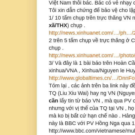
Việt Nam thôi bác. Bác có vẻ nhạy 
Tôi xin dẫn chứng để bảo vệ cho lập
1/ 10 tấm chụp trên trực thăng VN 
xã/THX
) chụp .
http://news.xinhuanet.com/…/ph…
2 trên 5 tấm chụp về trực thăng ở
chụp .
http://news.xinhuanet.com/…/phot
3/ Và đây là 1 bài báo trên Hoàn C
xinhua/VNA , Xinhua/Nguyen le Hu
http://www.globaltimes.cn/…/Dn
Tóm lại , các ảnh trên ba link này
TQ (Liu Xiu Wai) hay ng VN (Nguye
cần
lấy tin từ báo VN , mà qua PV củ
nhưng với vị thế của TQ tại VN 
mà ko bị bất cứ hạn chế nào . Hảng
này là BBC với PV Hồng Nga qua 1 v
http://www.bbc.com/vietnamese/mu