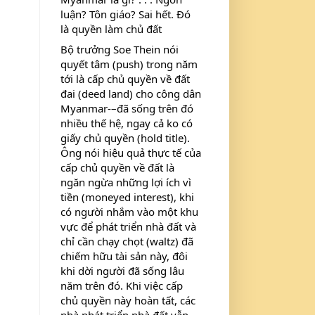
luận? Tôn giáo? Sai hết. Đó 
là quyền làm chủ đất
Bộ trưởng Soe Thein nói 
quyết tâm (push) trong năm 
tới là cấp chủ quyền về đất 
đai (deed land) cho công dân 
Myanmar-–đã sống trên đó 
nhiều thế hệ, ngay cả ko có 
giấy chủ quyền (hold title). 
Ông nói hiệu quả thực tế của 
cấp chủ quyền về đất là 
ngăn ngừa những lợi ích vì 
tiền (moneyed interest), khi 
có người nhắm vào một khu 
vực để phát triển nhà đất và 
chỉ cần chạy chọt (waltz) đã 
chiếm hữu tài sản này, đôi 
khi dời người đã sống lâu 
năm trên đó. Khi việc cấp 
chủ quyền này hoàn tất, các 
nhà phát triển nhà đất vẫn 