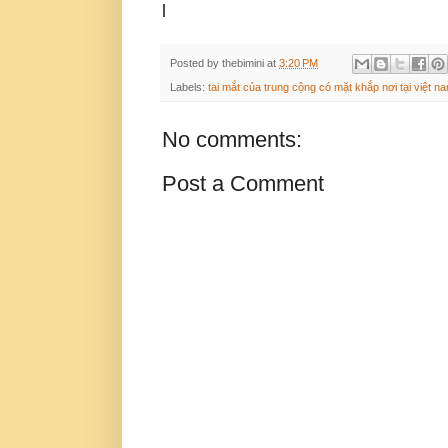
l
Posted by
thebimini
at
3:20 PM
Labels:
tai mắt của trung cộng có mặt khắp nơi tại việt n
No comments:
Post a Comment