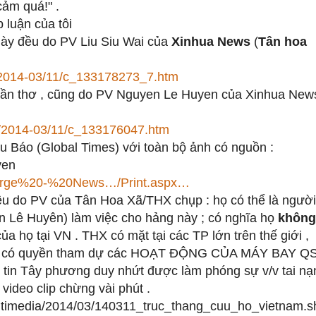
cảm quá!" .
 luận của tôi
này đều do PV Liu Siu Wai của
Xinhua News
(
Tân hoa
/2014-03/11/c_133178273_7.htm
 Cần thơ , cũng do PV Nguyen Le Huyen của Xinhua New
o/2014-03/11/c_133176047.htm
ầu Báo (Global Times) với toàn bộ ảnh có nguồn :
yen
nForge%20-%20News…/Print.aspx…
 đều do PV của Tân Hoa Xã/THX chụp : họ có thể là người
n Lê Huyên) làm việc cho hảng này ; có nghĩa họ
không
a họ tại VN . THX có mặt tại các TP lớn trên thế giới ,
, họ có quyền tham dự các HOẠT ĐỘNG CỦA MÁY BAY QS
 tin Tây phương duy nhứt được làm phóng sự v/v tai nạ
ideo clip chừng vài phút .
ltimedia/2014/03/140311_truc_thang_cuu_ho_vietnam.s