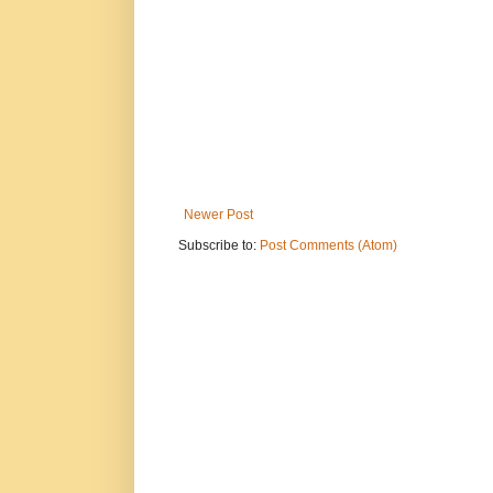
Newer Post
Subscribe to:
Post Comments (Atom)