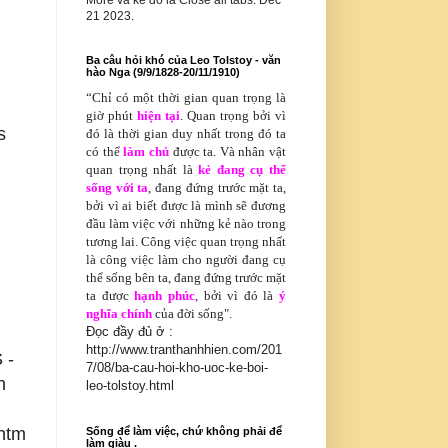
More và kế đó là Close all tabs. Dec
21 2023.
Ba câu hỏi khó của Leo Tolstoy - văn
hào Nga (9/9/1828-20/11/1910)
“Chỉ có
một thời gian quan trọng là
giờ phút
hiện tại
. Quan trọng bởi vì
s
đó là thời gian duy nhất trong đó ta
có thể
làm chủ
được ta. Và nhân vật
quan trọng nhất là
kẻ đang cụ thể
sống với ta
, đang đứng trước mặt ta,
bởi vì ai biết được là mình sẽ đương
đầu làm việc với những kẻ nào trong
tương lai. Công việc quan trọng nhất
là công việc làm cho người đang cụ
thể sống bên ta, đang đứng trước mặt
ta được
hạnh phúc
, bởi vì đó là
ý
nghĩa chính
của đời sống".
Đọc đầy đủ ở :
http://www.tranthanhhien.com/201
 -
7/08/ba-cau-hoi-kho-uoc-ke-boi-
n
leo-tolstoy.html
htm
Sống để làm việc, chứ không phải để
làm giàu .