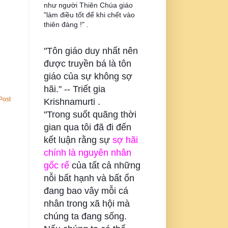
như người Thiên Chúa giáo
"làm điều tốt để khi chết vào
thiên đàng !" .
"Tôn giáo duy nhất nên
được truyền bá là tôn
giáo của sự không sợ
hãi." --
Triết gia
Post
Krishnamurti .
"Trong suốt quãng thời
gian qua tôi đã đi đến
kết luận rằng sự
sợ hãi
chính là nguyên nhân
gốc rể
của tất cả những
nỗi bất hạnh và bất ổn
đang bao vây mỗi cá
nhân trong xã hội mà
chúng ta đang sống.