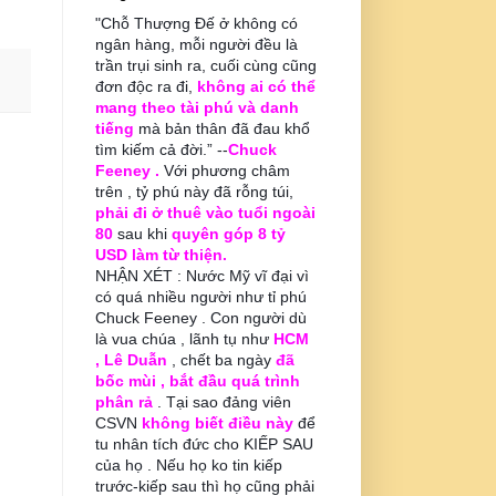
"Chỗ Thượng Đế ở không có
ngân hàng, mỗi người đều là
trần trụi sinh ra, cuối cùng cũng
đơn độc ra đi,
không ai có thể
mang theo tài phú và danh
tiếng
mà bản thân đã đau khổ
tìm kiếm cả đời.” --
Chuck
Feeney .
Với phương châm
trên , tỷ phú này đã rỗng túi,
phải đi ở thuê vào tuổi ngoài
80
sau khi
quyên góp 8 tỷ
USD làm từ thiện.
NHẬN XÉT : Nước Mỹ vĩ đại vì
có quá nhiều người như tỉ phú
Chuck Feeney . Con người dù
là vua chúa , lãnh tụ như
HCM
, Lê Duẫn
, chết ba ngày
đã
bốc mùi , bắt đầu quá trình
phân rả
. Tại sao đảng viên
CSVN
không biết điều này
để
tu nhân tích đức cho KIẾP SAU
của họ . Nếu họ ko tin kiếp
trước-kiếp sau thì họ cũng phải