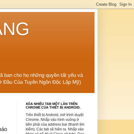
ẲNG
đã ban cho họ những quyền tất yếu và
 Mở Đầu Của Tuyên Ngôn Độc Lập Mỹ)
XÓA NHIỀU TAB MỘT LẦN TRÊN
CHROME CỦA THIẾT BỊ ANDROID.
Trên thiết bị Android, mở trình duyệt
Chrome. Nhấp vào hình vuông ở
bên phải của address bar (thanh tìm
báo
kiếm). Các tab sẽ hiện ra. Nhấp vào