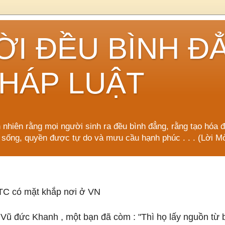
ỜI ĐỀU BÌNH Đ
HÁP LUẬT
n nhiên rằng mọi người sinh ra đều bình đẳng, rằng tạo hóa 
 sống, quyền được tự do và mưu cầu hạnh phúc . . . (Lời
 TC có mặt khắp nơi ở VN
a Vũ đức Khanh , một bạn đã còm : "Thì họ lấy nguồn từ 