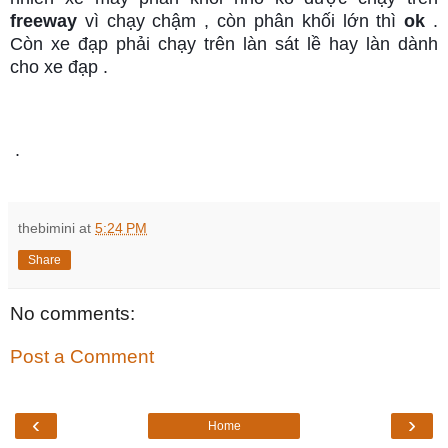
freeway
 vì chạy chậm , còn phân khối lớn thì 
ok
 . 
Còn xe đạp phải chạy trên làn sát lề hay làn dành 
cho xe đạp . 
 .
thebimini
at
5:24 PM
Share
No comments:
Post a Comment
‹
›
Home