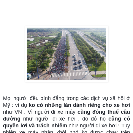
Mọi người đều bình đẳng trong các dịch vụ xã hội ở 
Mỹ :
 ví dụ 
ko có những làn dành riêng cho xe hơi 
như VN . 
Vì người đi xe máy 
cũng đóng thuế cầu 
đường
 như người đi xe hơi , d
o đó họ 
cũng 
có 
quyền lợi và trách nhiệm 
như người đi xe hơi
! Tuy 
nhiên xe máy phân khói nhỏ ko được chạy trên 