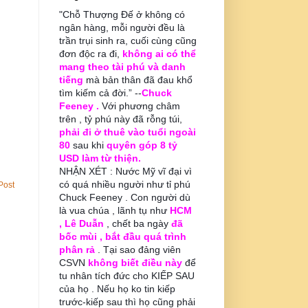
"Chỗ Thượng Đế ở không có
ngân hàng, mỗi người đều là
trần trụi sinh ra, cuối cùng cũng
đơn độc ra đi,
không ai có thể
mang theo tài phú và danh
tiếng
mà bản thân đã đau khổ
tìm kiếm cả đời.” --
Chuck
Feeney .
Với phương châm
trên , tỷ phú này đã rỗng túi,
phải đi ở thuê vào tuổi ngoài
80
sau khi
quyên góp 8 tỷ
USD làm từ thiện.
NHẬN XÉT : Nước Mỹ vĩ đại vì
có quá nhiều người như tỉ phú
Post
Chuck Feeney . Con người dù
là vua chúa , lãnh tụ như
HCM
, Lê Duẫn
, chết ba ngày
đã
bốc mùi , bắt đầu quá trình
phân rả
. Tại sao đảng viên
CSVN
không biết điều này
để
tu nhân tích đức cho KIẾP SAU
của họ . Nếu họ ko tin kiếp
trước-kiếp sau thì họ cũng phải