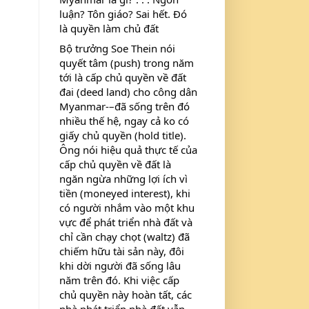
luận? Tôn giáo? Sai hết. Đó 
là quyền làm chủ đất
Bộ trưởng Soe Thein nói 
quyết tâm (push) trong năm 
tới là cấp chủ quyền về đất 
đai (deed land) cho công dân 
Myanmar-–đã sống trên đó 
nhiều thế hệ, ngay cả ko có 
giấy chủ quyền (hold title). 
Ông nói hiệu quả thực tế của 
cấp chủ quyền về đất là 
ngăn ngừa những lợi ích vì 
tiền (moneyed interest), khi 
có người nhắm vào một khu 
vực để phát triển nhà đất và 
chỉ cần chạy chọt (waltz) đã 
chiếm hữu tài sản này, đôi 
khi dời người đã sống lâu 
năm trên đó. Khi việc cấp 
chủ quyền này hoàn tất, các 
nhà phát triển nhà đất vẫn 