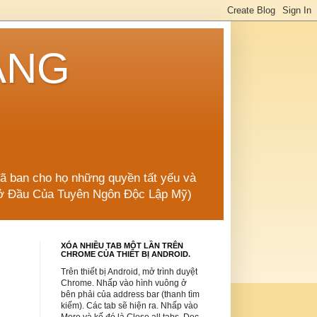
ẲNG
đã ban cho họ những quyền tất yếu và
 Mở Đầu Của Tuyên Ngôn Độc Lập Mỹ)
XÓA NHIỀU TAB MỘT LẦN TRÊN
CHROME CỦA THIẾT BỊ ANDROID.
Trên thiết bị Android, mở trình duyệt
Chrome. Nhấp vào hình vuông ở
bên phải của address bar (thanh tìm
kiếm). Các tab sẽ hiện ra. Nhấp vào