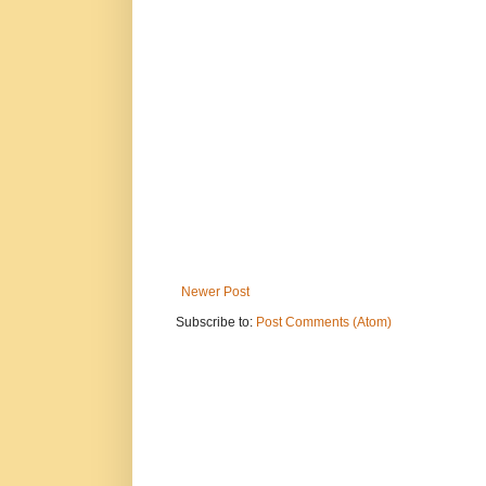
Newer Post
Subscribe to:
Post Comments (Atom)