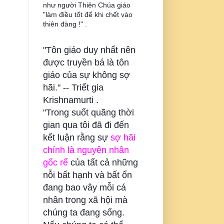
như người Thiên Chúa giáo
"làm điều tốt để khi chết vào
thiên đàng !" .
"Tôn giáo duy nhất nên
được truyền bá là tôn
giáo của sự không sợ
hãi." --
Triết gia
Krishnamurti .
"Trong suốt quãng thời
gian qua tôi đã đi đến
kết luận rằng sự
sợ hãi
chính là nguyên nhân
gốc rể
của tất cả những
nỗi bất hạnh và bất ổn
đang bao vây mỗi cá
nhân trong xã hội mà
chúng ta đang sống.