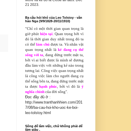
More và kế đó là Close all tabs. Dec
21 2023.
Ba câu hỏi khó của Leo Tolstoy - văn
hào Nga (9/9/1828-20/11/1910)
“Chỉ có
một thời gian quan trọng là
giờ phút
hiện tại
. Quan trọng bởi vì
đó là thời gian duy nhất trong đó ta
có thể
làm chủ
được ta. Và nhân vật
quan trọng nhất là
kẻ đang cụ thể
sống với ta
, đang đứng trước mặt ta,
bởi vì ai biết được là mình sẽ đương
đầu làm việc với những kẻ nào trong
tương lai. Công việc quan trọng nhất
là công việc làm cho người đang cụ
thể sống bên ta, đang đứng trước mặt
ta được
hạnh phúc
, bởi vì đó là
ý
nghĩa chính
của đời sống".
Đọc đầy đủ ở :
http://www.tranthanhhien.com/201
7/08/ba-cau-hoi-kho-uoc-ke-boi-
leo-tolstoy.html
Sống để làm việc, chứ không phải để
làm giàu .