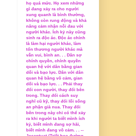
họ quá mức. Họ xem những
gì đang xảy ra cho người
xung quanh là bình thường,
không còn rung động và khả
năng cảm nhận nỗi đau với
người khác. Ích kỷ này cũng
sinh ra độc ác. Độc ác chính
là làm hại người khác, làm
tổn thương người khác mà
vẫn vui, bình an. . . Dân sợ
chính quyền, chính quyền
quan hệ với dân bằng gian
dối và bạo lực. Dân với dân
quan hệ bằng vô cảm, gian
dối và bạo lực. . . Phải thay
đổi con người, thay đổi bên
trong. Thay đổi cách suy
nghĩ cũ kỹ, thay đổi lối sống
an phận già nua. Thay đổi
bên trong này chỉ có thể xảy
ra khi người ta biết mình ích
kỷ, biết mình đang sợ hãi,
biết mình đang vô cảm. . . --
Joseptuat (Triết học đường