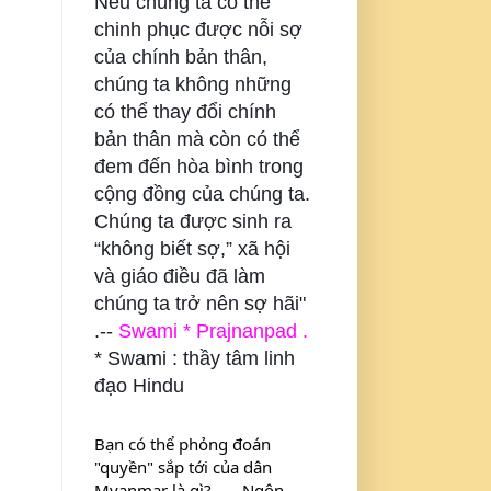
Nếu chúng ta có thể
chinh phục được nỗi sợ
của chính bản thân,
chúng ta không những
có thể thay đổi chính
bản thân mà còn có thể
đem đến hòa bình trong
cộng đồng của chúng ta.
Chúng ta được sinh ra
“không biết sợ,” xã hội
và giáo điều đã làm
chúng ta trở nên sợ hãi"
.--
Swami * Prajnanpad .
* Swami : thầy tâm linh
đạo Hindu
Bạn có thể phỏng đoán 
"quyền" sắp tới của dân 
Myanmar là gì? . . . Ngôn 